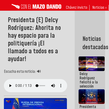
Chávez invicto
Noticias ↓
Presidenta (E) Delcy
Rodríguez: Ahorita no
hay espacio para la
Noticias
politiquería ¡El
destacadas
llamado a todos es a
ayudar!
Escucha esta noticia: 🔊
Delcy
Rodríguez
felicitó a la
selección
nacional
masculina
de voleibol
campeona
Presidenta
de la Copa