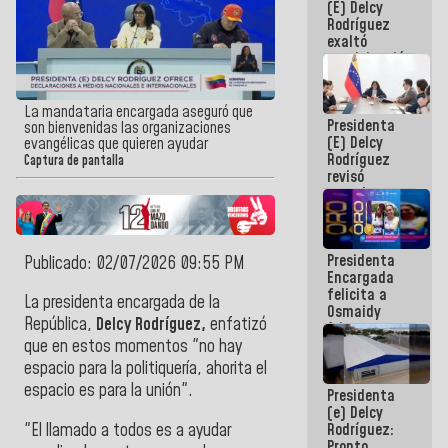
(E) Delcy
Panamericana
Rodríguez
Sub-17
exaltó
participación
de
Venezuela
en Juegos
La mandataria encargada aseguró que
Presidenta
Centroamericanos
son bienvenidas las organizaciones
(E) Delcy
y del Caribe
evangélicas que quieren ayudar
Rodríguez
2026
Captura de pantalla
revisó
agenda
económica y
ejecución de
fondos de
Presidenta
emergencia
Publicado: 02/07/2026 09:55 PM
Encargada
post-sismos
felicita a
La presidenta encargada de la
Osmaidy
República,
Delcy Rodríguez,
enfatizó
Arias y
Giraly
que en estos momentos "no hay
Marcano por
espacio para la politiquería, ahorita el
hacer
espacio es para la unión".
Presidenta
historia en
(e) Delcy
los
"El llamado a todos es a ayudar
Rodríguez:
Centroamericanos
Pronto