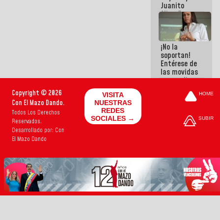
Juanito
Alimaña son
harina del
mismo
costal
¡No la
soportan!
Entérese de
las movidas
que realizan
antiguos
Copyright © 2026
VISITA
HOME
cómplices
Con El Mazo Dando.
NUESTRAS
de La Sayo
REDES
Todos Los Derechos
para
SOCIALES →
SUBIR
Reservados.
sacudírsela
Desarrollado por: Con
El Mazo Dando