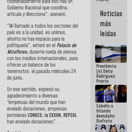
coordinadamente para eso hay un
restableceremos
Gobierno Nacional que coordina,
las
Noticias
articula y direcciona", aseveró.
operaciones
en el
más
Aeropuerto
"Mi llamado a todos los sectores del
Internacional
país es a la unidad, es unirnos,
leídas
de
ahorita no hay espacio para la
Maiquetía
politiquería", reiteró en el
Palacio de
Miraflores,
durante rueda de prensa
con los medios internacionales, para
ofrecer un balance de los
Presidenta
terremotos el pasado miércoles 24
(e) Delcy
Rodríguez:
de junio.
Pronto
restableceremos
En ese sentido, expresó su
las
agradecimiento a diversas
operaciones
en el
"empresas del mundo que han
Cabello a
Aeropuerto
enviado donaciones, empresas
Orlando
Internacional
petroleras
CONOCO, la EXXON, REPSOL
Avendaño:
de
Disfruto
Maiquetía
han enviado donaciones".
cada vez
que escribes