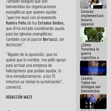
También aseguró que son
porque lo
bienvenidas las organizaciones
que haces
Caracas
es
evangélicas que quieren ayudar,
implementará
embarrarla
"ayer me reuní con el reverendo
horario
Ramiro Peña
de los
Estados Unidos,
especial
que él ha estado coordinando ayuda
para
adaptarse
para las iglesias evangélicas;
al plan de
también con el pastor
Bertucci,
sin
ahorro
distinción".
¿Cómo
energético
funciona la
guerra
"Alguien de la oposición, que no
cognitiva a
quiere que lo nombre, me pidió apoyo
favor de la
para activar una empresa de
narrativa
hegemónica?
helicópteros que podían ayudar, lo
(1)
hice inmediatamente, a los 15
Cabello:
minutos ya tenían la autorización",
Todos los
diálogos son
comentó.
bienvenidos
siempre que
REDACCIÓN MAZO
estén en el
marco de la
Constitución