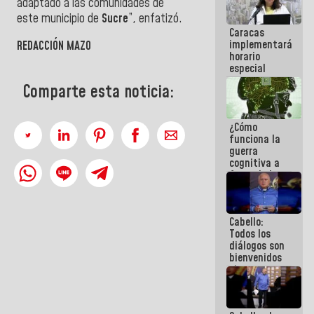
adaptado a las comunidades de
operaciones
este municipio de
Sucre
”, enfatizó.
en el
Caracas
Aeropuerto
implementará
Internacional
REDACCIÓN MAZO
horario
de
especial
Maiquetía
para
Comparte esta noticia:
adaptarse
al plan de
ahorro
¿Cómo
energético
funciona la
guerra
cognitiva a
favor de la
narrativa
hegemónica?
(1)
Cabello:
Todos los
diálogos son
bienvenidos
siempre que
estén en el
marco de la
Constitución