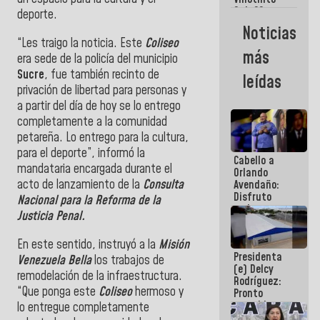
Maiquetía
Sub 20
deporte.
campeona
Noticias
frente
“Les traigo la noticia. Este
Coliseo
México Sub
más
era sede de la policía del municipio
23 en los
Centroamericanos
Sucre
, fue también recinto de
leídas
privación de libertad para personas y
a partir del día de hoy se lo entrego
completamente a la comunidad
petareña. Lo entrego para la cultura,
para el deporte”, informó la
Cabello a
mandataria encargada durante el
Orlando
acto de lanzamiento de la
Consulta
Avendaño:
Disfruto
Nacional para la Reforma de la
cada vez
Justicia Penal.
que escribes
porque lo
En este sentido, instruyó a la
Misión
que haces
Presidenta
es
Venezuela Bella
los trabajos de
(e) Delcy
embarrarla
remodelación de la infraestructura.
Rodríguez:
“Que ponga este
Coliseo
hermoso y
Pronto
restableceremos
lo entregue completamente
las