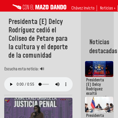
Chávez invicto
Noticias ↓
Presidenta (E) Delcy
Rodríguez cedió el
Coliseo de Petare para
Noticias
la cultura y el deporte
destacadas
de la comunidad
Escucha esta noticia: 🔊
Presidenta
(E) Delcy
Rodríguez
exaltó
participación
de
Venezuela
en Juegos
Presidenta
Centroamericanos