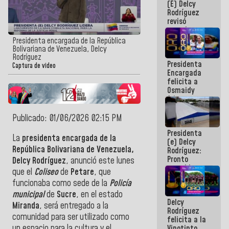
(E) Delcy
y del Caribe
Rodríguez
2026
revisó
agenda
económica y
Presidenta encargada de la República
ejecución de
Bolivariana de Venezuela, Delcy
fondos de
Rodríguez
Presidenta
emergencia
Captura de video
Encargada
post-sismos
felicita a
Osmaidy
Arias y
Giraly
Marcano por
Publicado: 01/06/2026 02:15 PM
hacer
Presidenta
historia en
La
presidenta encargada de la
(e) Delcy
los
República Bolivariana de Venezuela,
Rodríguez:
Centroamericanos
Pronto
Delcy Rodríguez
, anunció este lunes
restableceremos
que el
Coliseo
de
Petare
, que
las
funcionaba como sede de la
Policía
operaciones
en el
municipal
de
Sucre
, en el estado
Delcy
Aeropuerto
Miranda
, será entregado a la
Rodríguez
Internacional
comunidad para ser utilizado como
felicita a la
de
un espacio para la cultura y el
Vinotinto