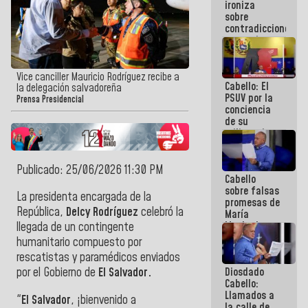
ironiza
la semana
sobre
que viene
contradicciones
hay
y mentiras
programa
de María
Machado:
¡Créanle!
Vice canciller Mauricio Rodríguez recibe a
Cabello: El
la delegación salvadoreña
PSUV por la
Prensa Presidencial
conciencia
de su
militancia
es la
organización
política más
Publicado: 25/06/2026 11:30 PM
Cabello
sólida de
sobre falsas
Venezuela
La presidenta encargada de la
promesas de
República,
Delcy Rodríguez
celebró la
María
Machado:
llegada de un contingente
¿Quién le
humanitario compuesto por
puede creer?
rescatistas y paramédicos enviados
¿Y la gente
Diosdado
por el Gobierno de
El Salvador.
que ella iba
Cabello:
a salvar en
Llamados a
La Guaira?
"
El Salvador
, ¡bienvenido a
la calle de