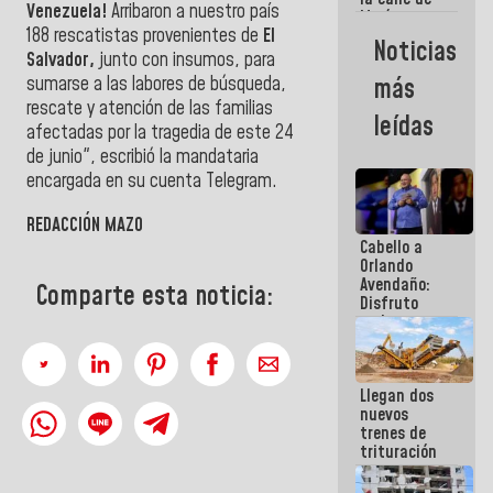
Venezuela!
Arribaron a nuestro país
María
188 rescatistas provenientes de
El
Machado se
Noticias
estrellaron
Salvador,
junto con insumos, para
de frente
sumarse a las labores de búsqueda,
más
contra el
rescate y atención de las familias
Pueblo
leídas
afectadas por la tragedia de este 24
de junio", escribió la mandataria
encargada en su cuenta Telegram.
REDACCIÓN MAZO
Cabello a
Orlando
Avendaño:
Comparte esta noticia:
Disfruto
cada vez
que escribes
porque lo
que haces
Llegan dos
es
nuevos
embarrarla
trenes de
trituración
para
optimizar