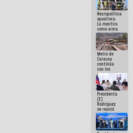
manejo de
escombros
Necropolítica
en La Guaira
opositora:
La mentira
como arma
contra el
Pueblo
Metro de
Caracas
continúa
con los
trabajos de
mantenimiento
e inspección
en la Línea 2
Presidenta
(E)
Rodríguez
se reunió
con Estado
Mayor
Eléctrico
para