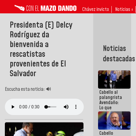
Chávez invicto
Noticias ↓
Presidenta (E) Delcy
Rodríguez da
bienvenida a
Noticias
rescatistas
destacadas
provenientes de El
Salvador
Escucha esta noticia: 🔊
Cabello al
palangrista
Avendaño:
Lo que
vayas a
escribir
hazlo hoy
por que no
Cabello
sabemos si