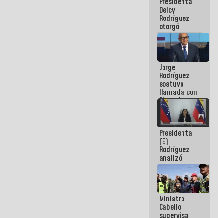
Presidenta
abordar
Delcy
planes de
Rodríguez
acción
otorgó
medalla
"Héroe de
Venezuela"
a servidores
Jorge
públicos
Rodríguez
sostuvo
llamada con
Dinorah
Figuera y
acuerdan
primer
Presidenta
encuentro
(E)
presencial
Rodríguez
para el
analizó
diálogo
junto a
gobernadores
planes de
recuperación
Ministro
del Sistema
Cabello
Eléctrico
supervisa
Nacional