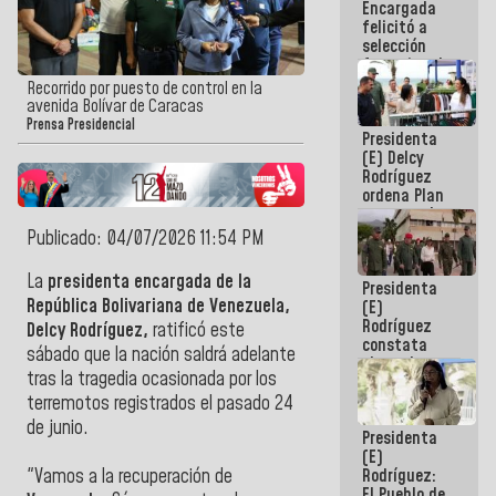
Encargada
de nuestra
felicitó a
América
selección
femenina de
baloncesto
Recorrido por puesto de control en la
por su
avenida Bolívar de Caracas
clasificación
Prensa Presidencial
Presidenta
a la
(E) Delcy
AmeriCup
Rodríguez
2027
ordena Plan
maestro de
desarrollo
Publicado: 04/07/2026 11:54 PM
logístico y
turístico
La
presidenta encargada de la
Presidenta
para La
República Bolivariana de Venezuela,
(E)
Guaira
Rodríguez
Delcy Rodríguez,
ratificó este
constata
sábado que la nación saldrá adelante
obras de
tras la tragedia ocasionada por los
rehabilitación
de Escuela
terremotos registrados el pasado 24
Militar de
de junio.
Presidenta
Mamo en La
(E)
Guaira
Rodríguez:
"Vamos a la recuperación de
El Pueblo de