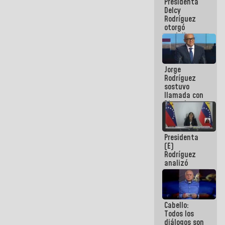
Presidenta
abordar
Delcy
planes de
Rodríguez
acción
otorgó
medalla
"Héroe de
Venezuela"
a servidores
Jorge
públicos
Rodríguez
sostuvo
llamada con
Dinorah
Figuera y
acuerdan
primer
Presidenta
encuentro
(E)
presencial
Rodríguez
para el
analizó
diálogo
junto a
gobernadores
planes de
recuperación
Cabello:
del Sistema
Todos los
Eléctrico
diálogos son
Nacional