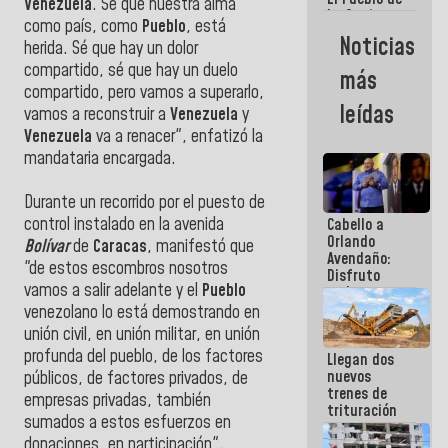
Venezuela
. Sé que nuestra alma
La Guaira
como país, como
Pueblo
, está
siempre
Noticias
herida. Sé que hay un dolor
estará
acompañada
compartido, sé que hay un duelo
más
por el
compartido, pero vamos a superarlo,
Gobierno
leídas
vamos a reconstruir a
Venezuela
y
Nacional
Venezuela
va a renacer", enfatizó la
mandataria encargada.
Durante un recorrido por el puesto de
control instalado en la avenida
Cabello a
Orlando
Bolívar
de
Caracas
, manifestó que
Avendaño:
"de estos escombros nosotros
Disfruto
vamos a salir adelante y el
Pueblo
cada vez
que escribes
venezolano lo está demostrando en
porque lo
unión civil, en unión militar, en unión
que haces
profunda del pueblo, de los factores
Llegan dos
es
nuevos
embarrarla
públicos, de factores privados, de
trenes de
empresas privadas, también
trituración
sumados a estos esfuerzos en
para
donaciones, en participación".
optimizar