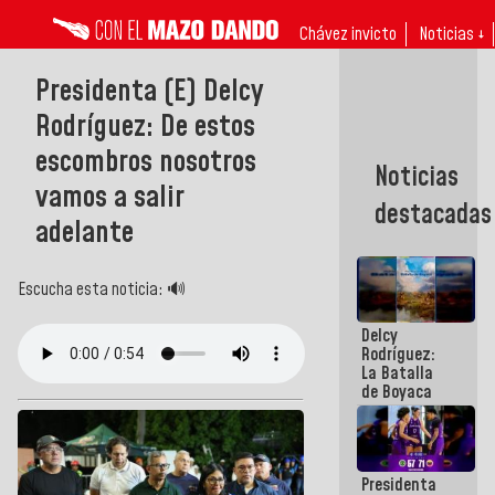
Chávez invicto
Noticias ↓
Presidenta (E) Delcy
Rodríguez: De estos
escombros nosotros
Noticias
vamos a salir
destacadas
adelante
Escucha esta noticia: 🔊
Delcy
Rodríguez:
La Batalla
de Boyaca
representa
un capítulo
decisivo en
la gesta
Presidenta
emancipadora