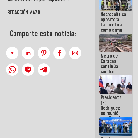
manejo de
escombros
REDACCIÓN MAZO
Necropolítica
en La Guaira
opositora:
La mentira
como arma
Comparte esta noticia:
contra el
Pueblo
Metro de
Caracas
continúa
con los
trabajos de
mantenimiento
e inspección
en la Línea 2
Presidenta
(E)
Rodríguez
se reunió
con Estado
Mayor
Eléctrico
para