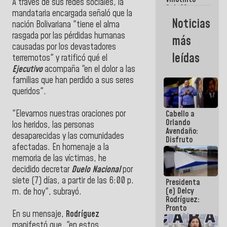
Maiquetía
A través de sus redes sociales, la
Sub 20
mandataria encargada señaló que la
campeona
Noticias
nación Bolivariana "tiene el alma
frente
México Sub
rasgada por las pérdidas humanas
más
23 en los
causadas por los devastadores
Centroamericanos
leídas
terremotos" y ratificó qué el
Ejecutivo
acompaña "en el dolor a las
familias que han perdido a sus seres
queridos".
"Elevamos nuestras oraciones por
Cabello a
Orlando
los heridos, las personas
Avendaño:
desaparecidas y las comunidades
Disfruto
afectadas. En homenaje a la
cada vez
que escribes
memoria de las víctimas, he
porque lo
decidido decretar
Duelo Nacional
por
que haces
siete (7) días, a partir de las 6:00 p.
Presidenta
es
(e) Delcy
embarrarla
m. de hoy", subrayó.
Rodríguez:
Pronto
En su mensaje,
Rodríguez
restableceremos
manifestó que, "en estos
las