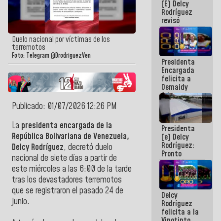
(E) Delcy
y del Caribe
Rodríguez
2026
revisó
agenda
económica y
Duelo nacional por víctimas de los
ejecución de
terremotos
fondos de
Foto: Telegram @DrodriguezVen
Presidenta
emergencia
Encargada
post-sismos
felicita a
Osmaidy
Arias y
Giraly
Publicado: 01/07/2026 12:26 PM
Marcano por
hacer
La
presidenta encargada de la
Presidenta
historia en
República Bolivariana de Venezuela,
(e) Delcy
los
Rodríguez:
Centroamericanos
Delcy Rodríguez
, decretó duelo
Pronto
nacional de siete días a partir de
restableceremos
este miércoles a las 6:00 de la tarde
las
operaciones
tras los devastadores terremotos
en el
que se registraron el pasado 24 de
Delcy
Aeropuerto
junio.
Rodríguez
Internacional
felicita a la
de
Vinotinto