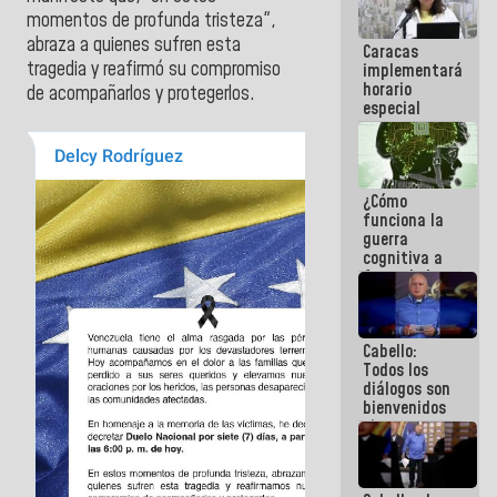
operaciones
momentos de profunda tristeza",
en el
abraza a quienes sufren esta
Caracas
Aeropuerto
tragedia y reafirmó su compromiso
implementará
Internacional
horario
de
de acompañarlos y protegerlos.
especial
Maiquetía
para
adaptarse
al plan de
ahorro
¿Cómo
energético
funciona la
guerra
cognitiva a
favor de la
narrativa
hegemónica?
(1)
Cabello:
Todos los
diálogos son
bienvenidos
siempre que
estén en el
marco de la
Constitución