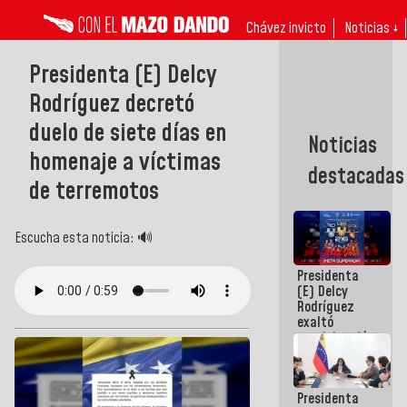
Chávez invicto
Noticias ↓
Presidenta (E) Delcy
Rodríguez decretó
duelo de siete días en
Noticias
homenaje a víctimas
destacadas
de terremotos
Escucha esta noticia: 🔊
Presidenta
(E) Delcy
Rodríguez
exaltó
participación
de
Venezuela
en Juegos
Presidenta
Centroamericanos