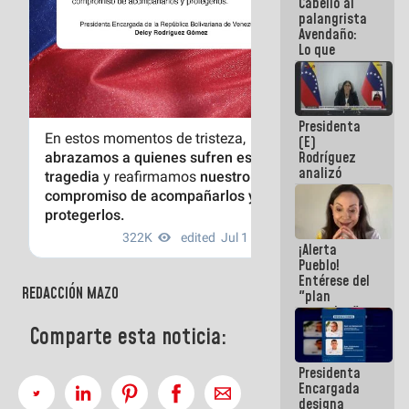
Cabello al
de la
palangrista
República
Avendaño:
Lo que
vayas a
escribir
hazlo hoy
por que no
Presidenta
sabemos si
(E)
la semana
Rodríguez
que viene
analizó
hay
junto a
programa
gobernadores
planes de
recuperación
¡Alerta
del Sistema
Pueblo!
Eléctrico
Entérese del
Nacional
REDACCIÓN MAZO
"plan
enjambre"
de La Sayo
Comparte esta noticia:
para
sabotear el
Presidenta
diálogo y
Encargada
promover el
designa
caos