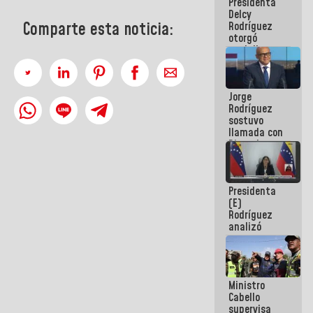
Presidenta
abordar
Delcy
planes de
Comparte esta noticia:
Rodríguez
acción
otorgó
medalla
"Héroe de
Venezuela"
a servidores
Jorge
públicos
Rodríguez
sostuvo
llamada con
Dinorah
Figuera y
acuerdan
primer
Presidenta
encuentro
(E)
presencial
Rodríguez
para el
analizó
diálogo
junto a
gobernadores
planes de
recuperación
Ministro
del Sistema
Cabello
Eléctrico
supervisa
Nacional