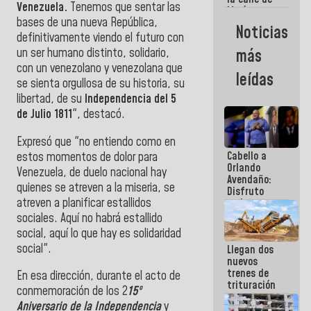
Venezuela.
Tenemos que sentar las
María
bases de una nueva República,
Machado se
Noticias
estrellaron
definitivamente viendo el futuro con
de frente
un ser humano distinto, solidario,
más
contra el
con un venezolano y venezolana que
Pueblo
leídas
se sienta orgullosa de su historia, su
libertad, de su
Independencia del 5
de Julio 1811
", destacó.
Expresó que "no entiendo como en
Cabello a
estos momentos de dolor para
Orlando
Venezuela, de duelo nacional hay
Avendaño:
quienes se atreven a la miseria, se
Disfruto
atreven a planificar estallidos
cada vez
que escribes
sociales. Aquí no habrá estallido
porque lo
social, aquí lo que hay es solidaridad
que haces
social".
Llegan dos
es
nuevos
embarrarla
trenes de
En esa dirección, durante el acto de
trituración
conmemoración de los 2
15º
para
Aniversario de la Independencia
y
optimizar