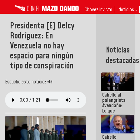
Chávez invicto
Noticias ↓
Presidenta (E) Delcy
Rodríguez: En
Venezuela no hay
Noticias
espacio para ningún
destacadas
tipo de conspiración
Escucha esta noticia: 🔊
Cabello al
palangrista
Avendaño:
Lo que
vayas a
escribir
hazlo hoy
por que no
Cabello
sabemos si