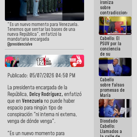
ironiza
la semana
sobre
que viene
contradicciones
hay
y mentiras
programa
de María
"Es un nuevo momento para Venezuela.
Machado:
Tenemos que sentar las bases de una
¡Créanle!
nueva República", enfatizó la
Cabello: El
mandataria encargada
PSUV por la
@presidencialve
conciencia
de su
militancia
es la
organización
política más
Publicado: 05/07/2026 04:50 PM
Cabello
sólida de
sobre falsas
Venezuela
La presidenta encargada de la
promesas de
República,
Delcy Rodríguez,
enfatizó
María
Machado:
que en
Venezuela
no puede haber
¿Quién le
espacio para ningún tipo de
puede creer?
conspiración "ni interna ni externa,
¿Y la gente
Diosdado
venga de dónde venga".
que ella iba
Cabello:
a salvar en
Llamados a
La Guaira?
"Es un nuevo momento para
la calle de