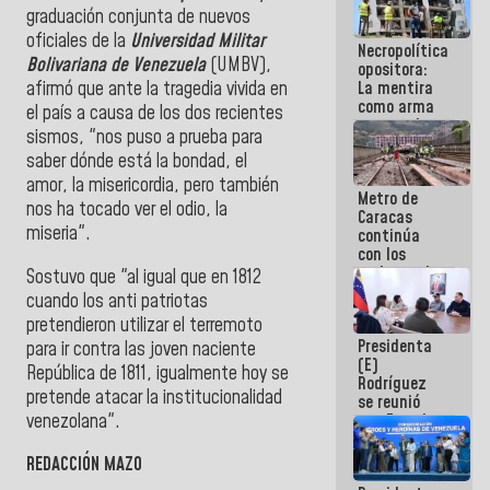
manejo de
graduación conjunta de nuevos
escombros
oficiales de la
Universidad Militar
Necropolítica
en La Guaira
Bolivariana de Venezuela
(UMBV),
opositora:
La mentira
afirmó que ante la tragedia vivida en
como arma
el país a causa de los dos recientes
contra el
sismos, "nos puso a prueba para
Pueblo
saber dónde está la bondad, el
amor, la misericordia, pero también
Metro de
nos ha tocado ver el odio, la
Caracas
miseria".
continúa
con los
trabajos de
Sostuvo que "al igual que en 1812
mantenimiento
cuando los anti patriotas
e inspección
pretendieron utilizar el terremoto
en la Línea 2
Presidenta
para ir contra las joven naciente
(E)
República de 1811, igualmente hoy se
Rodríguez
pretende atacar la institucionalidad
se reunió
venezolana".
con Estado
Mayor
Eléctrico
REDACCIÓN MAZO
para