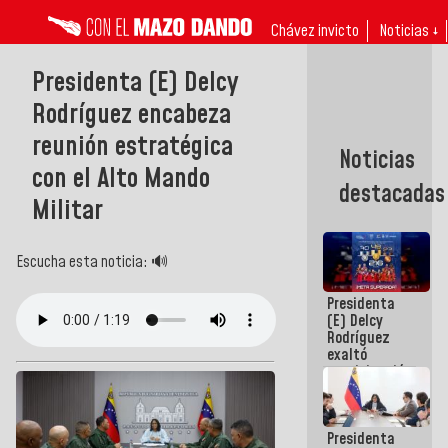
Chávez invicto
Noticias ↓
Presidenta (E) Delcy
Rodríguez encabeza
reunión estratégica
Noticias
con el Alto Mando
destacadas
Militar
Escucha esta noticia: 🔊
Presidenta
(E) Delcy
Rodríguez
exaltó
participación
de
Venezuela
en Juegos
Presidenta
Centroamericanos