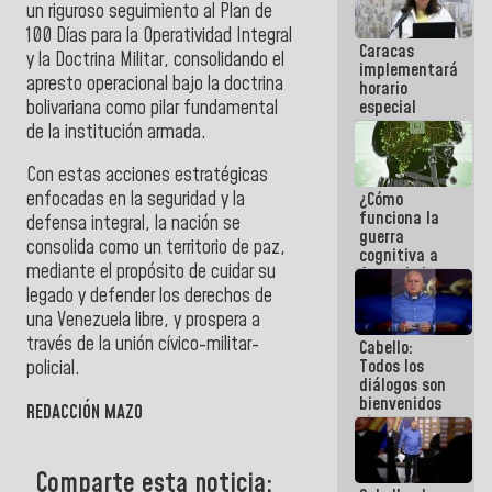
un riguroso seguimiento al Plan de
porque lo
que haces
100 Días para la Operatividad Integral
Caracas
es
y la Doctrina Militar, consolidando el
implementará
embarrarla
apresto operacional bajo la doctrina
horario
bolivariana como pilar fundamental
especial
para
de la institución armada.
adaptarse
al plan de
Con estas acciones estratégicas
ahorro
enfocadas en la seguridad y la
¿Cómo
energético
funciona la
defensa integral, la nación se
guerra
consolida como un territorio de paz,
cognitiva a
mediante el propósito de cuidar su
favor de la
narrativa
legado y defender los derechos de
hegemónica?
una Venezuela libre, y prospera a
(1)
través de la unión cívico-militar-
Cabello:
Todos los
policial.
diálogos son
bienvenidos
REDACCIÓN MAZO
siempre que
estén en el
marco de la
Comparte esta noticia:
Constitución