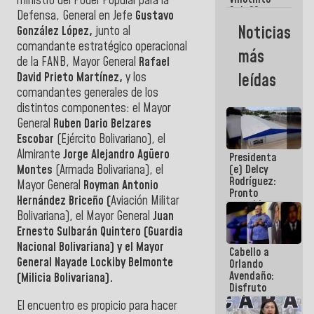
ministro del Poder Popular para la
Maiquetía
Sub 20
Defensa, General en Jefe
Gustavo
campeona
Noticias
González López,
junto al
frente
comandante estratégico operacional
México Sub
más
23 en los
de la FANB, Mayor General
Rafael
Centroamericanos
David Prieto Martínez,
y los
leídas
comandantes generales de los
distintos componentes: el Mayor
General
Ruben Dario Belzares
Escobar
(Ejército Bolivariano), el
Almirante
Jorge Alejandro Agüero
Presidenta
Montes
(Armada Bolivariana), el
(e) Delcy
Rodríguez:
Mayor General
Royman Antonio
Pronto
Hernández Briceño (
Aviación Militar
restableceremos
Bolivariana), el Mayor General
Juan
las
operaciones
Ernesto Sulbarán Quintero (Guardia
en el
Nacional Bolivariana) y el Mayor
Cabello a
Aeropuerto
General
Nayade Lockiby Belmonte
Orlando
Internacional
Avendaño:
de
(Milicia Bolivariana).
Disfruto
Maiquetía
cada vez
El encuentro es propicio para hacer
que escribes