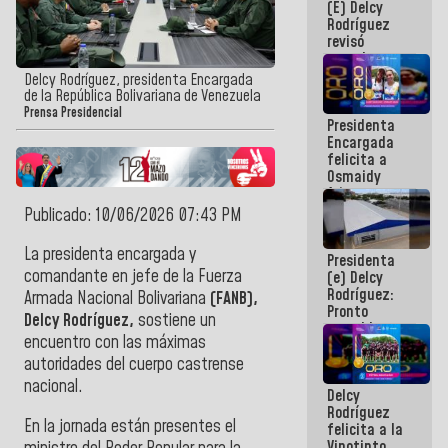
(E) Delcy
y del Caribe
Rodríguez
2026
revisó
agenda
económica y
Delcy Rodríguez, presidenta Encargada
ejecución de
de la República Bolivariana de Venezuela
fondos de
Prensa Presidencial
Presidenta
emergencia
Encargada
post-sismos
felicita a
Osmaidy
Arias y
Giraly
Publicado: 10/06/2026 07:43 PM
Marcano por
hacer
La presidenta encargada y
Presidenta
historia en
comandante en jefe de la Fuerza
(e) Delcy
los
Rodríguez:
Centroamericanos
Armada Nacional Bolivariana
(FANB),
Pronto
Delcy Rodríguez,
sostiene un
restableceremos
encuentro con las máximas
las
operaciones
autoridades del cuerpo castrense
en el
nacional.
Delcy
Aeropuerto
Rodríguez
Internacional
En la jornada están presentes el
felicita a la
de
Vinotinto