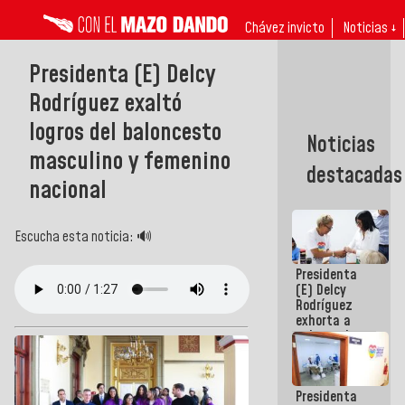
Chávez invicto
Noticias ↓
Presidenta (E) Delcy
Rodríguez exaltó
logros del baloncesto
Noticias
masculino y femenino
destacadas
nacional
Escucha esta noticia: 🔊
Presidenta
(E) Delcy
Rodríguez
exhorta a
gobernadores
y alcaldes a
edificar
casas para
Presidenta
abuelos