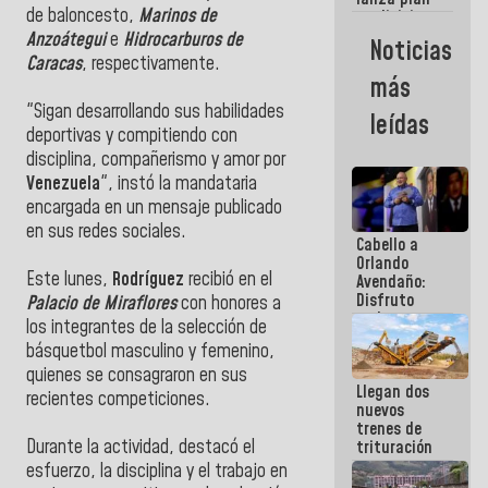
semana
de baloncesto,
Marinos de
crediticio
con subsidio
Anzoátegui
e
Hidrocarburos de
Noticias
a Juntas de
Caracas
, respectivamente.
Condominio
más
"Sigan desarrollando sus habilidades
leídas
deportivas y compitiendo con
disciplina, compañerismo y amor por
Venezuela
", instó la mandataria
encargada en un mensaje publicado
en sus redes sociales.
Cabello a
Orlando
Este lunes,
Rodríguez
recibió en el
Avendaño:
Disfruto
Palacio de Miraflores
con honores a
cada vez
los integrantes de la selección de
que escribes
básquetbol masculino y femenino,
porque lo
que haces
quienes se consagraron en sus
Llegan dos
es
recientes competiciones.
nuevos
embarrarla
trenes de
Durante la actividad, destacó el
trituración
para
esfuerzo, la disciplina y el trabajo en
optimizar