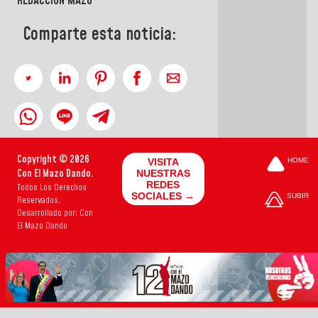
REDACCIÓN MAZO
Comparte esta noticia:
Copyright © 2026
VISITA
HOME
Con El Mazo Dando.
NUESTRAS
REDES
Todos Los Derechos
SOCIALES →
SUBIR
Reservados.
Desarrollado por: Con
El Mazo Dando