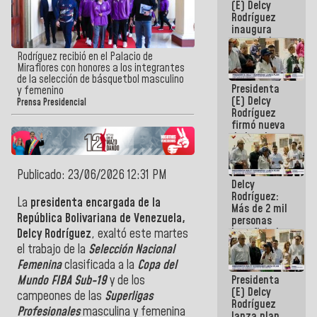
(E) Delcy
Rodríguez
inaugura
casa de los
Abuelos
Rodríguez recibió en el Palacio de
Primavera
Miraflores con honores a los integrantes
en Caracas
de la selección de básquetbol masculino
Presidenta
y femenino
(E) Delcy
Prensa Presidencial
Rodríguez
firmó nueva
de Ley de
Arrendamiento
aprobada
por la AN
Publicado: 23/06/2026 12:31 PM
Delcy
Rodríguez:
La
presidenta encargada de la
Más de 2 mil
República Bolivariana de Venezuela,
personas
beneficiadas
Delcy Rodríguez
, exaltó este martes
con planes
el trabajo de la
Selección Nacional
para
Femenina
clasificada a la
Copa del
atención de
Presidenta
Mundo FIBA Sub-19
y de los
emergencia
(E) Delcy
sísmica en
campeones de las
Superligas
Rodríguez
la última
Profesionales
masculina y femenina
lanza plan