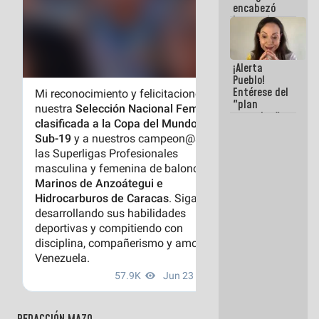
encabezó
hay
lanzamiento
programa
del Plan
Nacional de
Recreación
¡Alerta
Vacacional
Pueblo!
Entérese del
"plan
enjambre"
de La Sayo
para
sabotear el
diálogo y
promover el
caos