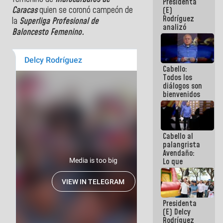
Presidenta
encuentro
Caracas
quien se coronó campeón de
(E)
presencial
Rodríguez
para el
la
Superliga Profesional de
analizó
diálogo
Baloncesto Femenino.
junto a
gobernadores
planes de
recuperación
Cabello:
del Sistema
Todos los
Eléctrico
diálogos son
Nacional
bienvenidos
siempre que
estén en el
marco de la
Constitución
Cabello al
de la
palangrista
República
Avendaño:
Lo que
vayas a
escribir
hazlo hoy
por que no
Presidenta
sabemos si
(E) Delcy
la semana
Rodríguez
que viene