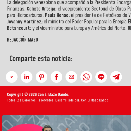
La delegación venezolana que acompañó a la Presidenta Encargad
Finanzas,
Calixto Ortega
; el vicepresidente Sectorial de Obras P
para Hidrocarburos,
Paula Henao;
el presidente de Petróleos de 
Jovanny Martínez;
el ministro del Poder Popular para la Energía E
Betancourt;
y el viceministro para Europa y América del Norte,
Ol
REDACCIÓN MAZO
Comparte esta noticia:
Copyright © 2026 Con El Mazo Dando.
Todos Los Derechos Reservados. Desarrollado por: Con El Mazo Dando