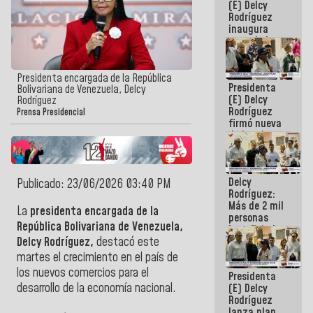
(E) Delcy
Rodríguez
inaugura
casa de los
Abuelos
Primavera
en Caracas
Presidenta encargada de la República
Presidenta
Bolivariana de Venezuela, Delcy
(E) Delcy
Rodríguez
Rodríguez
Prensa Presidencial
firmó nueva
de Ley de
Arrendamiento
aprobada
por la AN
Delcy
Publicado: 23/06/2026 03:40 PM
Rodríguez:
Más de 2 mil
La
presidenta encargada de la
personas
República Bolivariana de Venezuela,
beneficiadas
con planes
Delcy Rodríguez,
destacó este
para
martes el crecimiento en el país de
atención de
los nuevos comercios para el
Presidenta
emergencia
desarrollo de la economía nacional.
(E) Delcy
sísmica en
Rodríguez
la última
lanza plan