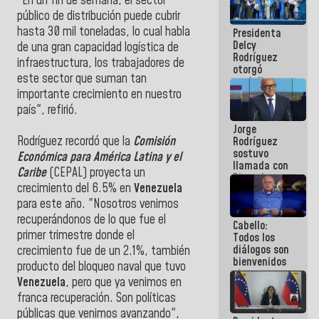
"En un fin de semana, el sector
manejo de
público de distribución puede cubrir
escombros
hasta 30 mil toneladas, lo cual habla
Presidenta
en La Guaira
Delcy
de una gran capacidad logística de
Rodríguez
infraestructura, los trabajadores de
otorgó
este sector que suman tan
medalla
"Héroe de
importante crecimiento en nuestro
Venezuela"
país", refirió.
a servidores
Jorge
públicos
Rodríguez recordó que la
Comisión
Rodríguez
sostuvo
Económica para América Latina y el
llamada con
Caribe
(CEPAL) proyecta un
Dinorah
crecimiento del 6.5% en
Venezuela
Figuera y
acuerdan
para este año. "Nosotros venimos
primer
recuperándonos de lo que fue el
Cabello:
encuentro
primer trimestre donde el
Todos los
presencial
diálogos son
para el
crecimiento fue de un 2.1%, también
bienvenidos
diálogo
producto del bloqueo naval que tuvo
siempre que
Venezuela
, pero que ya venimos en
estén en el
franca recuperación. Son políticas
marco de la
Constitución
públicas que venimos avanzando",