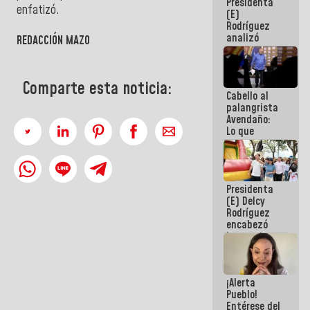
Presidenta
de la
enfatizó.
(E)
República
Rodríguez
analizó
REDACCIÓN MAZO
junto a
gobernadores
planes de
recuperación
Comparte esta noticia:
Cabello al
del Sistema
palangrista
Eléctrico
Avendaño:
Nacional
Lo que
vayas a
escribir
hazlo hoy
por que no
Presidenta
sabemos si
(E) Delcy
la semana
Rodríguez
que viene
encabezó
hay
lanzamiento
programa
del Plan
Nacional de
Recreación
¡Alerta
Vacacional
Pueblo!
Entérese del