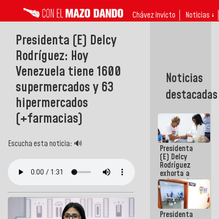
Chávez invicto
Noticias ↓
Presidenta (E) Delcy
Rodríguez: Hoy
Venezuela tiene 1600
Noticias
supermercados y 63
destacadas
hipermercados
(+farmacias)
Escucha esta noticia: 🔊
Presidenta
(E) Delcy
Rodríguez
exhorta a
gobernadores
y alcaldes a
edificar
casas para
Presidenta
abuelos