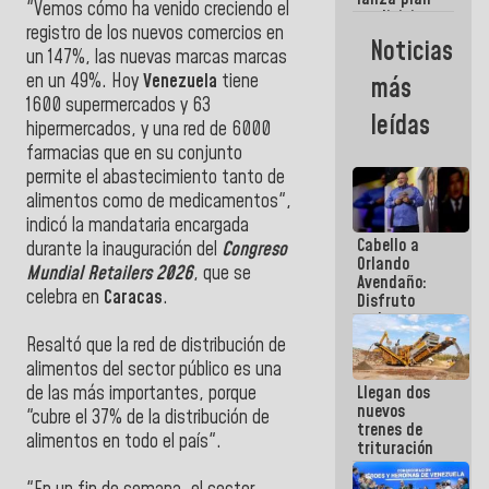
semana
"Vemos cómo ha venido creciendo el
crediticio
registro de los nuevos comercios en
con subsidio
Noticias
a Juntas de
un 147%, las nuevas marcas marcas
Condominio
en un 49%. Hoy
Venezuela
tiene
más
1600 supermercados y 63
leídas
hipermercados, y una red de 6000
farmacias que en su conjunto
permite el abastecimiento tanto de
alimentos como de medicamentos",
indicó la mandataria encargada
Cabello a
durante la inauguración del
Congreso
Orlando
Mundial Retailers 2026
, que se
Avendaño:
celebra en
Caracas
.
Disfruto
cada vez
que escribes
Resaltó que la red de distribución de
porque lo
alimentos del sector público es una
que haces
Llegan dos
de las más importantes, porque
es
nuevos
embarrarla
"cubre el 37% de la distribución de
trenes de
alimentos en todo el país".
trituración
para
optimizar