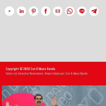
Copyright © 2026 Con El Mazo Dando.
Todos Los Derechos Reservados. Desarrollado por: Con El Mazo Dando