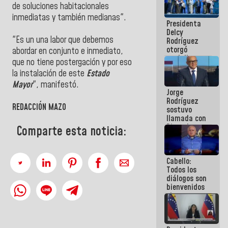
de soluciones habitacionales
manejo de
escombros
inmediatas y también medianas".
Presidenta
en La Guaira
Delcy
"Es un una labor que debemos
Rodríguez
otorgó
abordar en conjunto e inmediato,
medalla
que no tiene postergación y por eso
"Héroe de
la instalación de este
Estado
Venezuela"
a servidores
Mayor
", manifestó.
Jorge
públicos
Rodríguez
REDACCIÓN MAZO
sostuvo
llamada con
Dinorah
Comparte esta noticia:
Figuera y
acuerdan
primer
Cabello:
encuentro
Todos los
presencial
diálogos son
para el
bienvenidos
diálogo
siempre que
estén en el
marco de la
Constitución