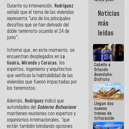
semana
crediticio
Durante su intervención,
Rodríguez
con subsidio
Noticias
señaló que el tema de las viviendas
a Juntas de
representa "uno de los principales
Condominio
más
desafíos que se han derivado del
doble terremoto ocurrido el 24 de
leídas
junio".
Informó que, en este momento, se
encuentran desplegados en
La
Guaira, Miranda
y
Caracas
, los
Cabello a
expertos, ingenieros y arquitectos
Orlando
Avendaño:
que verifican la habitabilidad de las
Disfruto
viviendas que fueron impactadas por
cada vez
los terremotos.
que escribes
porque lo
que haces
Además,
Rodríguez
indicó que
Llegan dos
es
autoridades del
Gobierno Bolivariano
nuevos
embarrarla
trenes de
mantienen reuniones con expertos y
trituración
organismos internacionales, "que
para
están también brindando opciones
optimizar