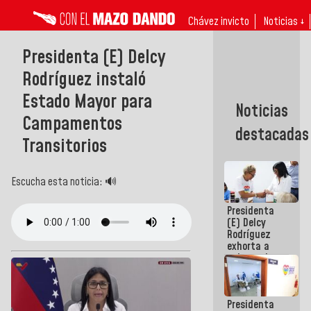
Chávez invicto
Noticias ↓
Presidenta (E) Delcy
Rodríguez instaló
Estado Mayor para
Noticias
Campamentos
destacadas
Transitorios
Escucha esta noticia: 🔊
Presidenta
(E) Delcy
Rodríguez
exhorta a
gobernadores
y alcaldes a
edificar
casas para
Presidenta
abuelos