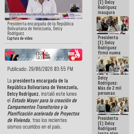
(E) Delcy
Rodríguez
inaugura
casa de los
Abuelos
Presidenta encargada de la República
Primavera
Bolivariana de Venezuela, Delcy
en Caracas
Rodríguez
Presidenta
Captura de video
(E) Delcy
Rodríguez
firmó nueva
de Ley de
Arrendamiento
aprobada
Publicado: 29/06/2026 03:55 PM
por la AN
Delcy
La
presidenta encargada de la
Rodríguez:
República Bolivariana de Venezuela,
Más de 2 mil
personas
Delcy Rodríguez
, instaló este lunes
beneficiadas
el
Estado Mayor para la creación de
con planes
Campamentos Transitorios y la
para
atención de
Planificación acelerada de Proyectos
Presidenta
emergencia
de Vivienda
, tras los recientes
(E) Delcy
sísmica en
sismos ocurridos en el país.
Rodríguez
la última
lanza plan