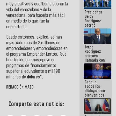
manejo de
muy creativas y que iban a abonar la
escombros
vida del venezolano y de la
Presidenta
en La Guaira
venezolana, para hacerla más fácil
Delcy
Rodríguez
en medio de lo que fue la
otorgó
cuarentena”.
medalla
"Héroe de
Desde entonces, explicó, se han
Venezuela"
registrado más de 2 millones de
a servidores
Jorge
públicos
emprendedores y emprendedoras en
Rodríguez
el programa Emprender juntos, “que
sostuvo
han tenido además apoyo en
llamada con
Dinorah
programas de financiamiento
Figuera y
superior al equivalente a mil 100
acuerdan
millones de dólares”.
primer
Cabello:
encuentro
Todos los
presencial
REDACCIÓN MAZO
diálogos son
para el
bienvenidos
diálogo
siempre que
Comparte esta noticia:
estén en el
marco de la
Constitución