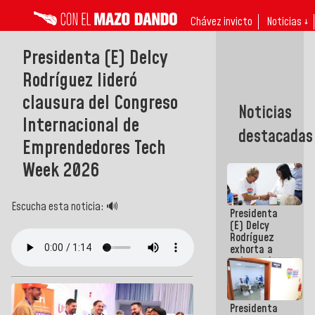
Chávez invicto
Noticias ↓
Presidenta (E) Delcy
Rodríguez lideró
clausura del Congreso
Noticias
Internacional de
destacadas
Emprendedores Tech
Week 2026
Escucha esta noticia: 🔊
Presidenta
(E) Delcy
Rodríguez
exhorta a
gobernadores
y alcaldes a
edificar
casas para
Presidenta
abuelos