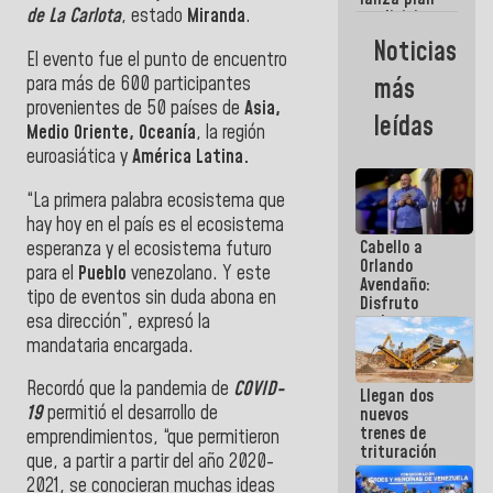
semana
de La Carlota
, estado
Miranda
.
crediticio
con subsidio
Noticias
a Juntas de
El evento fue el punto de encuentro
Condominio
para más de 600 participantes
más
provenientes de 50 países de
Asia,
leídas
Medio Oriente, Oceanía
, la región
euroasiática y
América Latina.
“La primera palabra ecosistema que
hay hoy en el país es el ecosistema
Cabello a
esperanza y el ecosistema futuro
Orlando
para el
Pueblo
venezolano. Y este
Avendaño:
tipo de eventos sin duda abona en
Disfruto
esa dirección”, expresó la
cada vez
que escribes
mandataria encargada.
porque lo
que haces
Recordó que la pandemia de
COVID-
Llegan dos
es
19
permitió el desarrollo de
nuevos
embarrarla
trenes de
emprendimientos, “que permitieron
trituración
que, a partir a partir del año 2020-
para
2021, se conocieran muchas ideas
optimizar