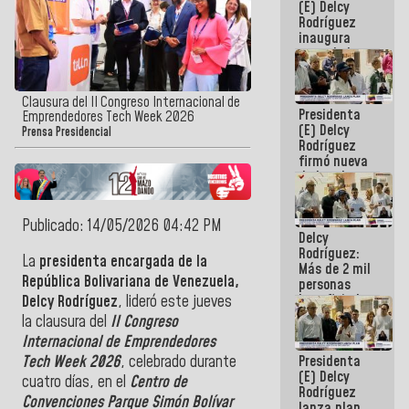
(E) Delcy
Rodríguez
inaugura
casa de los
Abuelos
Primavera
en Caracas
Clausura del II Congreso Internacional de
Presidenta
Emprendedores Tech Week 2026
(E) Delcy
Prensa Presidencial
Rodríguez
firmó nueva
de Ley de
Arrendamiento
aprobada
por la AN
Publicado: 14/05/2026 04:42 PM
Delcy
Rodríguez:
La
presidenta encargada de la
Más de 2 mil
República Bolivariana de Venezuela,
personas
beneficiadas
Delcy Rodríguez
, lideró este jueves
con planes
la clausura del
II Congreso
para
Internacional de Emprendedores
atención de
Presidenta
Tech Week 2026
, celebrado durante
emergencia
(E) Delcy
sísmica en
cuatro días, en el
Centro de
Rodríguez
la última
Convenciones Parque Simón Bolívar
lanza plan