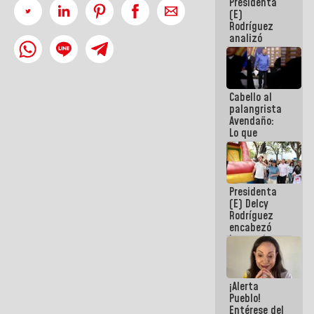
Presidenta
de la
(E)
República
Rodríguez
analizó
junto a
gobernadores
planes de
recuperación
Cabello al
del Sistema
palangrista
Eléctrico
Avendaño:
Nacional
Lo que
vayas a
escribir
hazlo hoy
por que no
Presidenta
sabemos si
(E) Delcy
la semana
Rodríguez
que viene
encabezó
hay
lanzamiento
programa
del Plan
Nacional de
Recreación
¡Alerta
Vacacional
Pueblo!
Entérese del