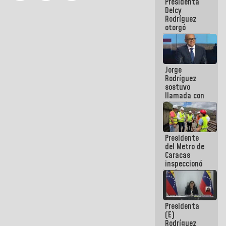
Presidenta
abordar
Delcy
planes de
Rodríguez
acción
otorgó
medalla
"Héroe de
Venezuela"
a servidores
Jorge
públicos
Rodríguez
sostuvo
llamada con
Dinorah
Figuera y
acuerdan
primer
Presidente
encuentro
del Metro de
presencial
Caracas
para el
inspeccionó
diálogo
trabajos de
rehabilitación
y
modernización
Presidenta
de la vía
(E)
férrea
Rodríguez