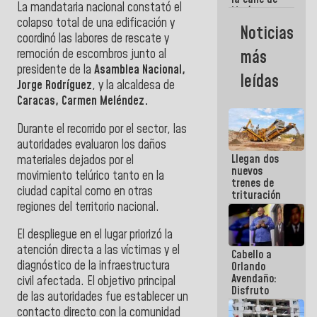
La mandataria nacional constató el
María
colapso total de una edificación y
Machado se
Noticias
estrellaron
coordinó las labores de rescate y
de frente
remoción de escombros junto al
más
contra el
presidente de la
Asamblea Nacional,
Pueblo
leídas
Jorge Rodríguez
, y la alcaldesa de
Caracas,
Carmen Meléndez.
Durante el recorrido por el sector, las
autoridades evaluaron los daños
Llegan dos
materiales dejados por el
nuevos
movimiento telúrico tanto en la
trenes de
ciudad capital como en otras
trituración
regiones del territorio nacional.
para
optimizar
manejo de
​El despliegue en el lugar priorizó la
escombros
atención directa a las víctimas y el
Cabello a
en La Guaira
diagnóstico de la infraestructura
Orlando
Avendaño:
civil afectada. El objetivo principal
Disfruto
de las autoridades fue establecer un
cada vez
contacto directo con la comunidad
que escribes