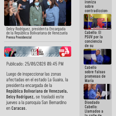
ironiza
la semana
sobre
que viene
contradicciones
hay
y mentiras
programa
de María
Machado:
¡Créanle!
Delcy Rodríguez, presidenta Encargada
Cabello: El
de la República Bolivariana de Venezuela
PSUV por la
Prensa Presidencial
conciencia
de su
militancia
es la
organización
política más
Publicado: 25/06/2026 09:45 PM
Cabello
sólida de
sobre falsas
Venezuela
Luego de inspeccionar las zonas
promesas de
afectadas en el estado La Guaira, la
María
Machado:
presidenta encargada de la
¿Quién le
República Bolivariana de Venezuela,
puede creer?
Delcy Rodríguez,
se trasladó este
¿Y la gente
Diosdado
jueves a la parroquia San Bernardino
que ella iba
Cabello:
a salvar en
en
Caracas.
Llamados a
La Guaira?
la calle de