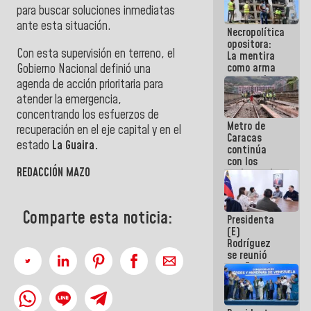
porque lo
para buscar soluciones inmediatas
que haces
ante esta situación.
Necropolítica
es
opositora:
embarrarla
Con esta supervisión en terreno, el
La mentira
como arma
Gobierno Nacional definió una
contra el
agenda de acción prioritaria para
Pueblo
atender la emergencia,
concentrando los esfuerzos de
Metro de
recuperación en el eje capital y en el
Caracas
estado
La Guaira.
continúa
con los
REDACCIÓN MAZO
trabajos de
mantenimiento
e inspección
en la Línea 2
Comparte esta noticia:
Presidenta
(E)
Rodríguez
se reunió
con Estado
Mayor
Eléctrico
para