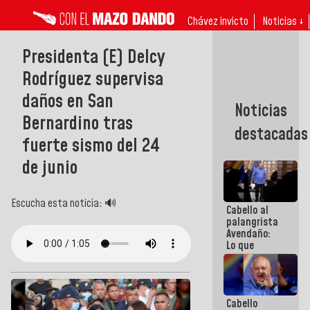
Chávez invicto
Noticias ↓
Presidenta (E) Delcy
Rodríguez supervisa
daños en San
Noticias
Bernardino tras
destacadas
fuerte sismo del 24
de junio
Escucha esta noticia: 🔊
Cabello al
palangrista
Avendaño:
Lo que
vayas a
escribir
hazlo hoy
por que no
Cabello
sabemos si