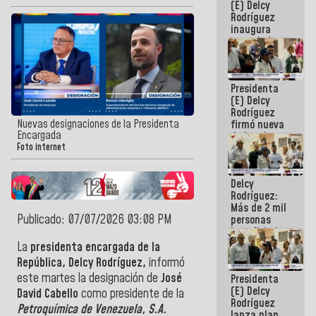
(E) Delcy
Rodríguez
inaugura
casa de los
Abuelos
Primavera
en Caracas
Presidenta
(E) Delcy
Rodríguez
Nuevas designaciones de la Presidenta
firmó nueva
Encargada
de Ley de
Arrendamiento
Foto internet
aprobada
por la AN
Delcy
Rodríguez:
Más de 2 mil
Publicado: 07/07/2026 03:08 PM
personas
beneficiadas
con planes
La
presidenta encargada de la
para
República, Delcy Rodríguez,
informó
atención de
este martes la designación de
José
Presidenta
emergencia
(E) Delcy
sísmica en
David Cabello
como presidente de la
Rodríguez
la última
Petroquímica de Venezuela, S.A.
lanza plan