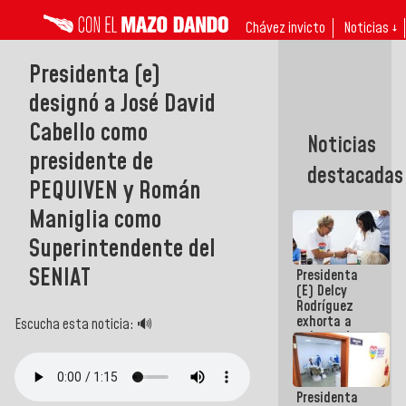
Chávez invicto
Noticias ↓
Presidenta (e)
designó a José David
Cabello como
Noticias
presidente de
destacadas
PEQUIVEN y Román
Maniglia como
Superintendente del
SENIAT
Presidenta
(E) Delcy
Rodríguez
exhorta a
Escucha esta noticia: 🔊
gobernadores
y alcaldes a
edificar
casas para
Presidenta
abuelos