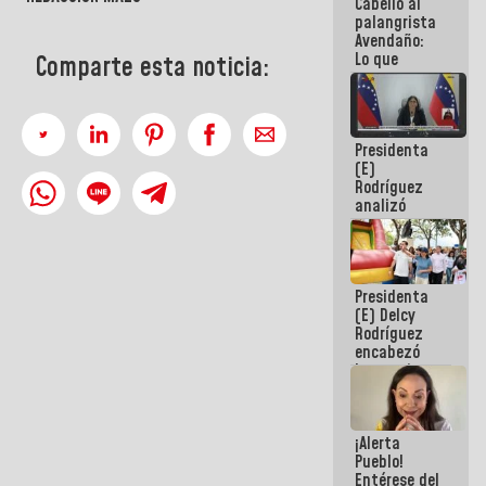
Cabello al
de la
palangrista
República
Avendaño:
Lo que
Comparte esta noticia:
vayas a
escribir
hazlo hoy
por que no
Presidenta
sabemos si
(E)
la semana
Rodríguez
que viene
analizó
hay
junto a
programa
gobernadores
planes de
recuperación
Presidenta
del Sistema
(E) Delcy
Eléctrico
Rodríguez
Nacional
encabezó
lanzamiento
del Plan
Nacional de
Recreación
¡Alerta
Vacacional
Pueblo!
Entérese del