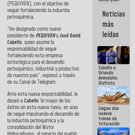
semana
(
PEQUIVEN
), con el objetivo de
crediticio
con subsidio
seguir fortaleciendo la industria
Noticias
a Juntas de
petroquímica.
Condominio
más
“
He designado como nuevo
leídas
presidente de
PEQUIVEN
a
José David
Cabello
, quien asume la
responsabilidad de seguir
fortaleciendo esta empresa
estratégica para el desarrollo
Cabello a
petroquímico, industrial y productivo
Orlando
de nuestro país”, expresó a través
Avendaño:
de su Canal de Telegram.
Disfruto
cada vez
que escribes
Ante esta nueva responsabilidad, le
porque lo
deseó a
Cabello
“el mayor de los
que haces
éxitos en esta nueva tarea, en aras
Llegan dos
es
nuevos
de seguir impulsando el desarrollo de
embarrarla
trenes de
la industria petroquímica y la
trituración
consolidación del Motor
para
Hidrocarburos, al servicio del pueblo
optimizar