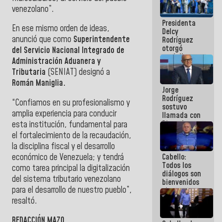
manejo de
venezolano”.
escombros
Presidenta
en La Guaira
En ese mismo orden de ideas,
Delcy
anunció que como
Superintendente
Rodríguez
otorgó
del Servicio Nacional Integrado de
medalla
Administración Aduanera y
"Héroe de
Tributaria
(SENIAT) designó a
Venezuela"
a servidores
Román Maniglia.
Jorge
públicos
Rodríguez
“Confiamos en su profesionalismo y
sostuvo
amplia experiencia para conducir
llamada con
Dinorah
esta institución, fundamental para
Figuera y
el fortalecimiento de la recaudación,
acuerdan
la disciplina fiscal y el desarrollo
primer
económico de Venezuela; y tendrá
Cabello:
encuentro
Todos los
presencial
como tarea principal la digitalización
diálogos son
para el
del sistema tributario venezolano
bienvenidos
diálogo
para el desarrollo de nuestro pueblo”,
siempre que
estén en el
resaltó.
marco de la
Constitución
REDACCIÓN MAZO