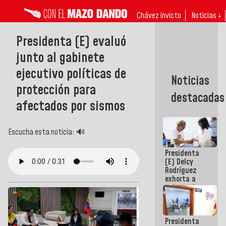
Chávez invicto
Noticias ↓
Presidenta (E) evaluó
junto al gabinete
ejecutivo políticas de
Noticias
protección para
destacadas
afectados por sismos
Escucha esta noticia: 🔊
Presidenta
(E) Delcy
Rodríguez
exhorta a
gobernadores
y alcaldes a
edificar
casas para
Presidenta
abuelos