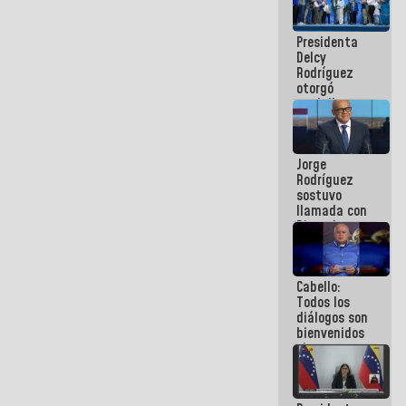
manejo de
escombros
Presidenta
en La Guaira
Delcy
Rodríguez
otorgó
medalla
"Héroe de
Venezuela"
a servidores
Jorge
públicos
Rodríguez
sostuvo
llamada con
Dinorah
Figuera y
acuerdan
primer
Cabello:
encuentro
Todos los
presencial
diálogos son
para el
bienvenidos
diálogo
siempre que
estén en el
marco de la
Constitución