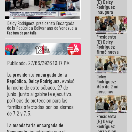
(E) Delcy
Rodríguez
inaugura
casa de los
Abuelos
Delcy Rodríguez, presidenta Encargada
Primavera
de la República Bolivariana de Venezuela
en Caracas
Captura de pantalla
Presidenta
(E) Delcy
Rodríguez
firmó nueva
de Ley de
Arrendamiento
Publicado: 27/06/2026 10:17 PM
aprobada
por la AN
La
presidenta encargada de la
Delcy
República, Delcy Rodríguez,
evaluó
Rodríguez:
Más de 2 mil
la noche de este sábado, 27 de
personas
junio, junto al gabinete ejecutivo,
beneficiadas
políticas de protección para las
con planes
para
familias afectadas por los sismos
atención de
de 7.2 y 7.5.
Presidenta
emergencia
(E) Delcy
sísmica en
La
mandataria encargada de
Rodríguez
la última
lanza plan