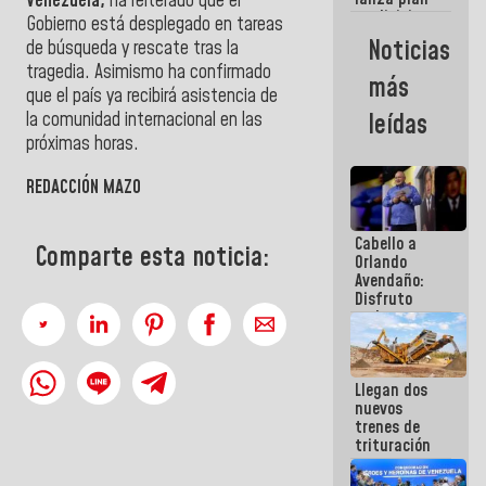
Venezuela,
ha reiterado que el
semana
crediticio
Gobierno está desplegado en tareas
con subsidio
Noticias
de búsqueda y rescate tras la
a Juntas de
tragedia. Asimismo ha confirmado
Condominio
más
que el país ya recibirá asistencia de
la comunidad internacional en las
leídas
próximas horas.
REDACCIÓN MAZO
Cabello a
Comparte esta noticia:
Orlando
Avendaño:
Disfruto
cada vez
que escribes
porque lo
que haces
Llegan dos
es
nuevos
embarrarla
trenes de
trituración
para
optimizar