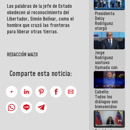
manejo de
Las palabras de la jefe de Estado
escombros
obedecen al reconocimiento del
Presidenta
en La Guaira
Delcy
Libertador, Simón Bolívar, como el
Rodríguez
hombre que cruzó las fronteras
otorgó
para liberar otras tierras.
medalla
"Héroe de
Venezuela"
a servidores
Jorge
públicos
REDACCIÓN MAZO
Rodríguez
sostuvo
llamada con
Comparte esta noticia:
Dinorah
Figuera y
acuerdan
primer
Cabello:
encuentro
Todos los
presencial
diálogos son
para el
bienvenidos
diálogo
siempre que
estén en el
marco de la
Constitución