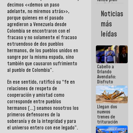
semana
decimos <<demos un paso
crediticio
con subsidio
adelante, no miremos atrás>>,
Noticias
a Juntas de
porque quienes en el pasado
Condominio
más
agredieron a
Venezuela desde
Colombia
se encontraron con el
leídas
fracaso y no solamente el fracaso
estruendoso de dos pueblos
hermanos, de los pueblos unidos en
sangre por la misma espada, sino
también que causaron sufrimiento
Cabello a
al pueblo de
Colombia
”.
Orlando
Avendaño:
En ese sentido, ratificó su “fe en
Disfruto
cada vez
relaciones de respeto de
que escribes
cooperación y amistad como
porque lo
corresponde entre pueblos
que haces
Llegan dos
es
hermanos (…) seamos nosotros los
nuevos
embarrarla
primeros defensores de la
trenes de
soberanía y de la integridad y para
trituración
para
el universo entero con ese legado”.
optimizar