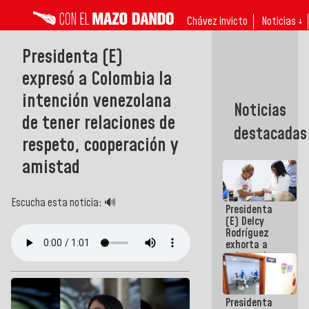
Chávez invicto
Noticias ↓
Presidenta (E)
expresó a Colombia la
intención venezolana
Noticias
de tener relaciones de
destacadas
respeto, cooperación y
amistad
Escucha esta noticia: 🔊
Presidenta
(E) Delcy
Rodríguez
exhorta a
gobernadores
y alcaldes a
edificar
casas para
Presidenta
abuelos