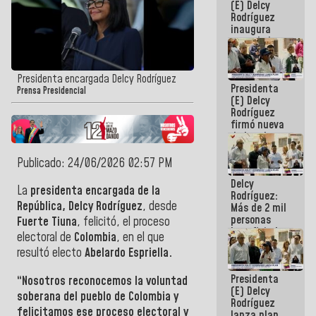
(E) Delcy
Rodríguez
inaugura
casa de los
Abuelos
Primavera
en Caracas
Presidenta encargada Delcy Rodríguez
Presidenta
Prensa Presidencial
(E) Delcy
Rodríguez
firmó nueva
de Ley de
Arrendamiento
aprobada
Publicado: 24/06/2026 02:57 PM
por la AN
Delcy
La
presidenta encargada de la
Rodríguez:
República, Delcy Rodríguez
, desde
Más de 2 mil
personas
Fuerte Tiuna
, felicitó, el proceso
beneficiadas
electoral de
Colombia
, en el que
con planes
resultó electo
Abelardo Espriella.
para
atención de
Presidenta
emergencia
“Nosotros reconocemos la voluntad
(E) Delcy
sísmica en
soberana del pueblo de
Colombia
y
Rodríguez
la última
felicitamos ese proceso electoral y
lanza plan