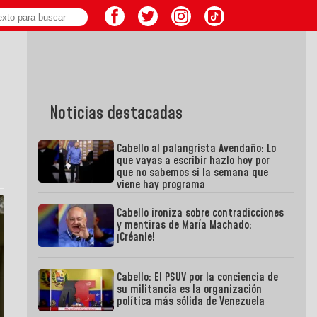
Noticias destacadas
Cabello al palangrista Avendaño: Lo
que vayas a escribir hazlo hoy por
que no sabemos si la semana que
viene hay programa
Cabello ironiza sobre contradicciones
y mentiras de María Machado:
¡Créanle!
Cabello: El PSUV por la conciencia de
su militancia es la organización
política más sólida de Venezuela