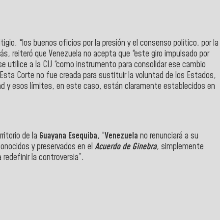
igio, “los buenos oficios por la presión y el consenso político, por la
más, reiteró que Venezuela no acepta que “este giro impulsado por
se utilice a la CIJ “como instrumento para consolidar ese cambio
) Esta Corte no fue creada para sustituir la voluntad de los Estados,
ntad y esos límites, en este caso, están claramente establecidos en
ritorio de la
Guayana
Esequiba
, “
Venezuela
no renunciará a su
conocidos y preservados en el
Acuerdo de Ginebra
, simplemente
redefinir la controversia”.