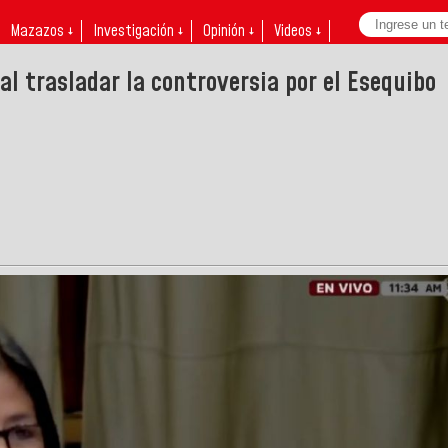
Mazazos ↓
Investigación ↓
Opinión ↓
Videos ↓
l trasladar la controversia por el Esequibo