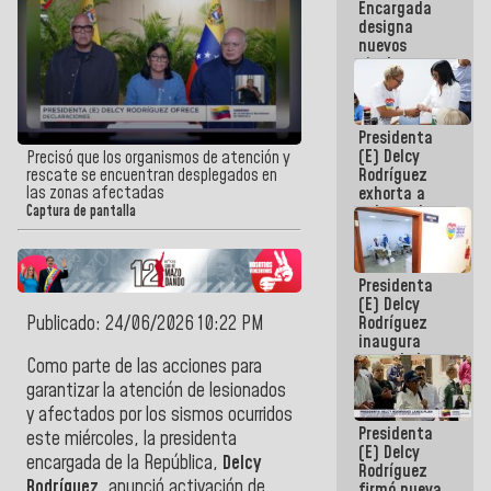
Encargada
Centroamericanos
designa
nuevos
titulares en
el
Viceministerio
de Energía
Presidenta
Eléctrica y
(E) Delcy
CORPOELEC
Precisó que los organismos de atención y
Rodríguez
rescate se encuentran desplegados en
las zonas afectadas
exhorta a
gobernadores
Captura de pantalla
y alcaldes a
edificar
casas para
Presidenta
abuelos
(E) Delcy
Publicado: 24/06/2026 10:22 PM
Rodríguez
inaugura
casa de los
Como parte de las acciones para
Abuelos
garantizar la atención de lesionados
Primavera
y afectados por los sismos ocurridos
en Caracas
Presidenta
este miércoles, la presidenta
(E) Delcy
encargada de la República,
Delcy
Rodríguez
Rodríguez
, anunció activación de
firmó nueva