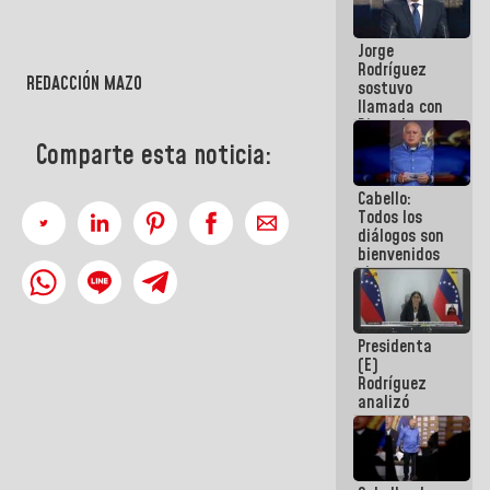
Venezuela"
a servidores
Jorge
públicos
Rodríguez
REDACCIÓN MAZO
sostuvo
llamada con
Dinorah
Figuera y
Comparte esta noticia:
acuerdan
primer
Cabello:
encuentro
Todos los
presencial
diálogos son
para el
bienvenidos
diálogo
siempre que
estén en el
marco de la
Constitución
Presidenta
de la
(E)
República
Rodríguez
analizó
junto a
gobernadores
planes de
recuperación