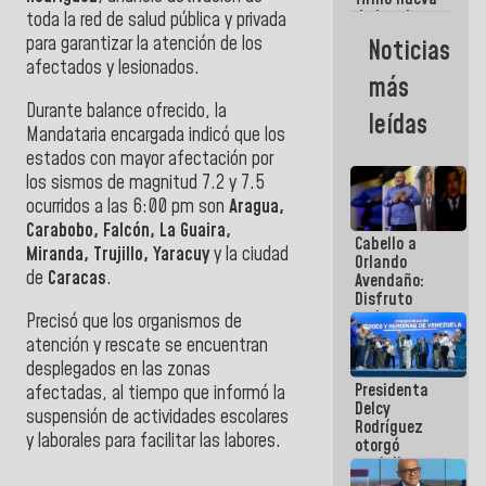
de Ley de
toda la red de salud pública y privada
Arrendamiento
para garantizar la atención de los
Noticias
aprobada
afectados y lesionados.
por la AN
más
Durante balance ofrecido, la
leídas
Mandataria encargada indicó que los
estados con mayor afectación por
los sismos de magnitud 7.2 y 7.5
ocurridos a las 6:00 pm son
Aragua,
Carabobo, Falcón, La Guaira,
Cabello a
Miranda, Trujillo, Yaracuy
y la ciudad
Orlando
de
Caracas
.
Avendaño:
Disfruto
cada vez
Precisó que los organismos de
que escribes
atención y rescate se encuentran
porque lo
desplegados en las zonas
que haces
Presidenta
es
afectadas, al tiempo que informó la
Delcy
embarrarla
suspensión de actividades escolares
Rodríguez
y laborales para facilitar las labores.
otorgó
medalla
"Héroe de