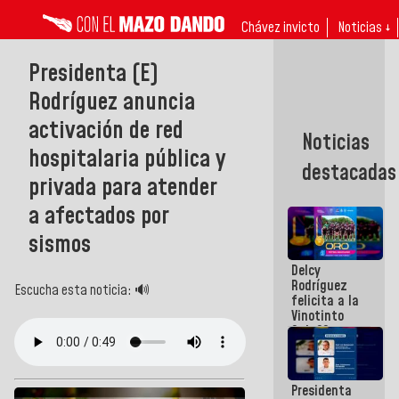
Chávez invicto
Noticias ↓
Presidenta (E)
Rodríguez anuncia
activación de red
Noticias
hospitalaria pública y
destacadas
privada para atender
a afectados por
sismos
Delcy
Rodríguez
Escucha esta noticia: 🔊
felicita a la
Vinotinto
Sub 20
campeona
frente
México Sub
Presidenta
23 en los