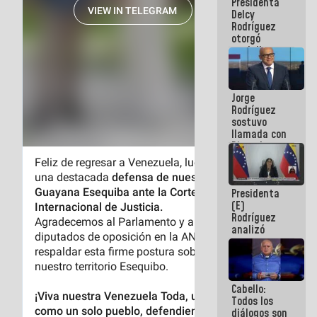
Presidenta
abordar
Delcy
planes de
Rodríguez
acción
otorgó
medalla
"Héroe de
Venezuela"
a servidores
Jorge
públicos
Rodríguez
sostuvo
llamada con
Dinorah
Figuera y
acuerdan
primer
Presidenta
encuentro
(E)
presencial
Rodríguez
para el
analizó
diálogo
junto a
gobernadores
planes de
recuperación
Cabello:
del Sistema
Todos los
Eléctrico
diálogos son
Nacional