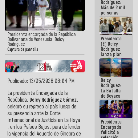
Rodríguez:
Más de 2 mil
personas
beneficiadas
con planes
para
atención de
Presidenta encargada de la República
Presidenta
emergencia
Bolivariana de Venezuela, Delcy
(E) Delcy
sísmica en
Rodríguez
Rodríguez
la última
Captura de pantalla
lanza plan
semana
crediticio
con subsidio
a Juntas de
Condominio
Delcy
Publicado: 13/05/2026 06:04 PM
Rodríguez:
La Batalla
La presidenta Encargada de la
de Boyaca
República,
Delcy Rodríguez Gómez,
representa
un capítulo
celebró su regresó al país luego de
decisivo en
su presencia ante la Corte
la gesta
Internacional de Justicia en La Haya
Presidenta
emancipadora
, en los Países Bajos, para defender
Encargada
de nuestra
felicitó a
América
la vigencia del Acuerdo de Ginebra de
selección