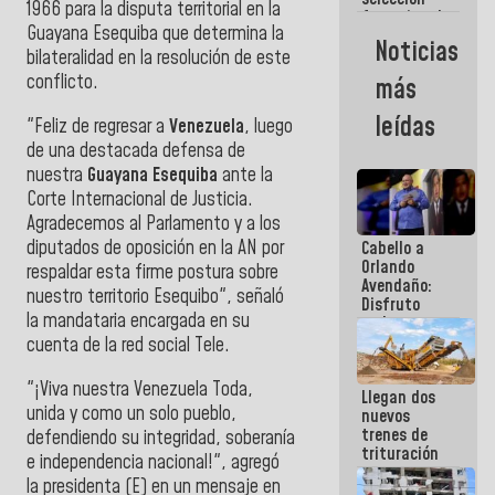
1966 para la disputa territorial en la
femenina de
Guayana Esequiba que determina la
baloncesto
Noticias
por su
bilateralidad en la resolución de este
clasificación
conflicto.
más
a la
AmeriCup
leídas
"Feliz de regresar a
Venezuela
, luego
2027
de una destacada defensa de
nuestra
Guayana Esequiba
ante la
Corte Internacional de Justicia.
Agradecemos al Parlamento y a los
diputados de oposición en la AN por
Cabello a
Orlando
respaldar esta firme postura sobre
Avendaño:
nuestro territorio Esequibo", señaló
Disfruto
la mandataria encargada en su
cada vez
que escribes
cuenta de la red social Tele.
porque lo
que haces
"
¡Viva nuestra Venezuela Toda,
Llegan dos
es
unida y como un solo pueblo,
nuevos
embarrarla
trenes de
defendiendo su integridad, soberanía
trituración
e independencia nacional!", agregó
para
la presidenta (E) en un mensaje en
optimizar