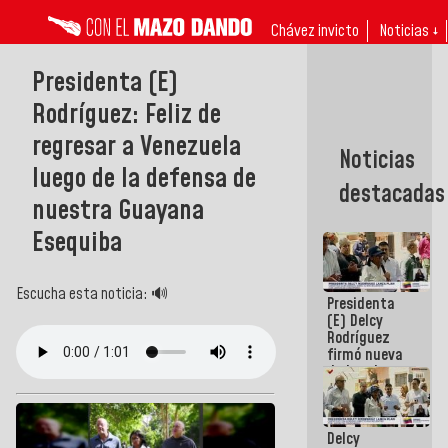
Chávez invicto
Noticias ↓
Presidenta (E)
Rodríguez: Feliz de
regresar a Venezuela
Noticias
luego de la defensa de
destacadas
nuestra Guayana
Esequiba
Escucha esta noticia: 🔊
Presidenta
(E) Delcy
Rodríguez
firmó nueva
de Ley de
Arrendamiento
aprobada
por la AN
Delcy