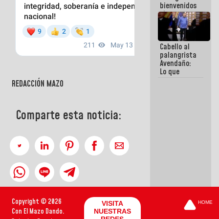
bienvenidos
siempre que
estén en el
marco de la
Constitución
Cabello al
de la
palangrista
República
Avendaño:
Lo que
vayas a
REDACCIÓN MAZO
escribir
hazlo hoy
por que no
Comparte esta noticia:
sabemos si
la semana
que viene
hay
programa
Copyright © 2026
VISITA
HOME
Con El Mazo Dando.
NUESTRAS
REDES