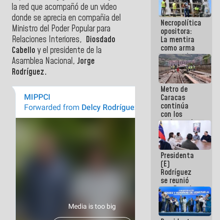
la red que acompañó de un video
manejo de
escombros
donde se aprecia en compañia del
Necropolítica
en La Guaira
Ministro del Poder Popular para
opositora:
Relaciones Interiores,
Diosdado
La mentira
como arma
Cabello
y el presidente de la
contra el
Asamblea Nacional,
Jorge
Pueblo
Rodríguez.
Metro de
Caracas
continúa
con los
trabajos de
mantenimiento
e inspección
en la Línea 2
Presidenta
(E)
Rodríguez
se reunió
con Estado
Mayor
Eléctrico
para