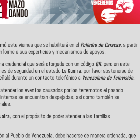
mó este viernes que se habilitará en el
Poliedro de Caracas,
a partir
 conforme a sus experticias y mecanismos de apoyos.
na credencial que será otorgada con un código
QR
, pero en este
es de seguridad en el estado
La Guaira
, por favor abstenerse de
 señaló durante un contacto telefónico a
Venezolana de Televisión.
a atender los eventos causados por los terremotos el pasado
 internas se encuentran despejadas; así como también se
nales.
uaira
, con el propósito de poder atender a las familias
ión al Pueblo de Venezuela, debe hacerse de manera ordenada, que