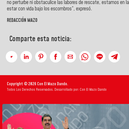
no perturbe ni obstaculice las labores de rescate, estamos en l
estar con vida bajo los escombros”, expresó.
REDACCIÓN MAZO
Comparte esta noticia:
Copyright © 2026 Con El Mazo Dando.
Todos Los Derechos Reservados. Desarrollado por: Con El Mazo Dando