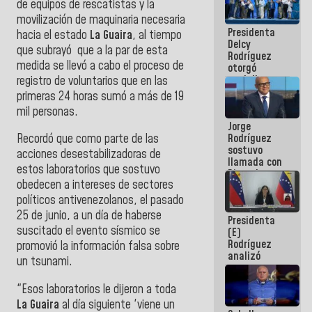
de equipos de rescatistas y la
manejo de
movilización de maquinaria necesaria
escombros
Presidenta
en La Guaira
hacia el estado
La Guaira
, al tiempo
Delcy
que subrayó
que a la par de esta
Rodríguez
medida se llevó a cabo el proceso de
otorgó
medalla
registro de voluntarios que en las
"Héroe de
primeras 24 horas sumó a más de 19
Venezuela"
mil personas.
a servidores
Jorge
públicos
Rodríguez
Recordó que como parte de las
sostuvo
acciones desestabilizadoras de
llamada con
estos laboratorios que sostuvo
Dinorah
obedecen a intereses de sectores
Figuera y
acuerdan
políticos antivenezolanos, el pasado
primer
25 de junio, a un día de haberse
Presidenta
encuentro
suscitado el evento sísmico se
(E)
presencial
Rodríguez
para el
promovió la información falsa sobre
analizó
diálogo
un tsunami.
junto a
gobernadores
"Esos laboratorios le dijeron a toda
planes de
recuperación
La Guaira
al día siguiente 'viene un