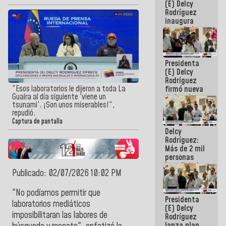
(E) Delcy
Rodríguez
inaugura
casa de los
Abuelos
Primavera
en Caracas
Presidenta
(E) Delcy
Rodríguez
"Esos laboratorios le dijeron a toda La
firmó nueva
Guaira al día siguiente 'viene un
de Ley de
tsunami'. ¡Son unos miserables!",
Arrendamiento
repudió.
aprobada
Captura de pantalla
por la AN
Delcy
Rodríguez:
Más de 2 mil
personas
beneficiadas
Publicado: 02/07/2026 10:02 PM
con planes
para
atención de
"No podíamos permitir que
Presidenta
emergencia
laboratorios mediáticos
(E) Delcy
sísmica en
imposibilitaran las labores de
Rodríguez
la última
lanza plan