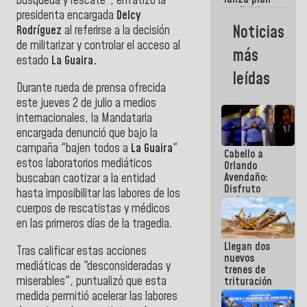
semana
búsqueda y rescate", enfatizó la
crediticio
presidenta encargada
Delcy
con subsidio
Noticias
Rodríguez
al referirse a la decisión
a Juntas de
de militarizar y controlar el acceso al
Condominio
más
estado
La Guaira.
leídas
Durante rueda de prensa ofrecida
este jueves 2 de julio a medios
internacionales, la Mandataria
encargada denunció que bajo la
campaña "bajen todos a
La Guaira
"
Cabello a
estos laboratorios mediáticos
Orlando
Avendaño:
buscaban caotizar a la entidad
Disfruto
hasta imposibilitar las labores de los
cada vez
cuerpos de rescatistas y médicos
que escribes
en las primeros días de la tragedia.
porque lo
que haces
Llegan dos
es
Tras calificar estas acciones
nuevos
embarrarla
mediáticas de "desconsideradas y
trenes de
miserables", puntualizó que esta
trituración
para
medida permitió acelerar las labores
optimizar