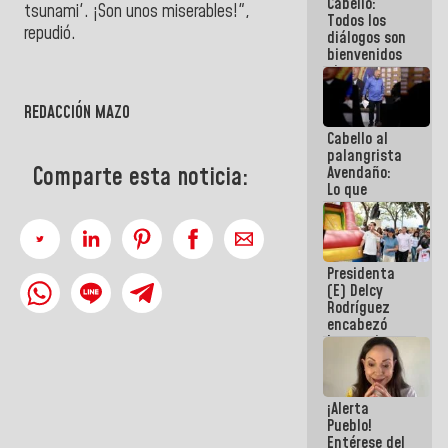
Cabello:
del Sistema
tsunami'. ¡Son unos miserables!",
Todos los
Eléctrico
repudió.
diálogos son
Nacional
bienvenidos
siempre que
estén en el
marco de la
REDACCIÓN MAZO
Constitución
Cabello al
de la
palangrista
República
Comparte esta noticia:
Avendaño:
Lo que
vayas a
escribir
hazlo hoy
por que no
Presidenta
sabemos si
(E) Delcy
la semana
Rodríguez
que viene
encabezó
hay
lanzamiento
programa
del Plan
Nacional de
Recreación
¡Alerta
Vacacional
Pueblo!
Entérese del