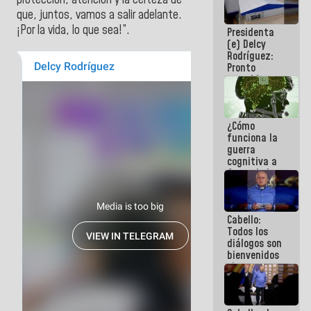
protección, atención y la certeza de
al plan de
que, juntos, vamos a salir adelante.
ahorro
¡Por la vida, lo que sea!”.
Presidenta
energético
(e) Delcy
Rodríguez:
Pronto
restableceremos
las
operaciones
en el
¿Cómo
Aeropuerto
funciona la
Internacional
guerra
de
cognitiva a
Maiquetía
favor de la
narrativa
hegemónica?
(1)
Cabello:
Todos los
diálogos son
bienvenidos
siempre que
estén en el
marco de la
Constitución