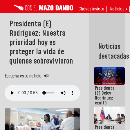
Chávez invicto
Noticias ↓
Presidenta (E)
Rodríguez: Nuestra
prioridad hoy es
Noticias
proteger la vida de
destacadas
quienes sobrevivieron
Escucha esta noticia: 🔊
Presidenta
(E) Delcy
Rodríguez
exaltó
participación
de
Venezuela
en Juegos
Presidenta
Centroamericanos