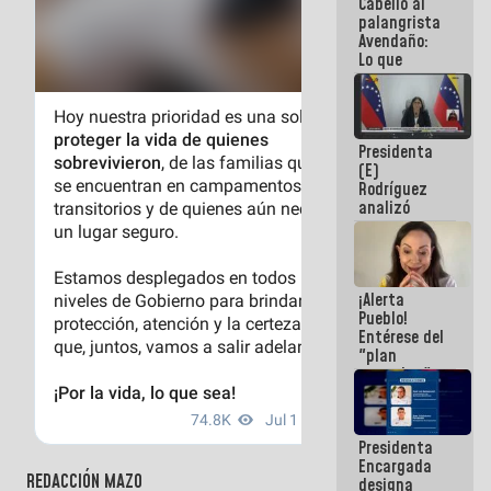
Cabello al
de la
palangrista
República
Avendaño:
Lo que
vayas a
escribir
hazlo hoy
por que no
Presidenta
sabemos si
(E)
la semana
Rodríguez
que viene
analizó
hay
junto a
programa
gobernadores
planes de
recuperación
¡Alerta
del Sistema
Pueblo!
Eléctrico
Entérese del
Nacional
"plan
enjambre"
de La Sayo
para
sabotear el
Presidenta
diálogo y
Encargada
promover el
REDACCIÓN MAZO
designa
caos