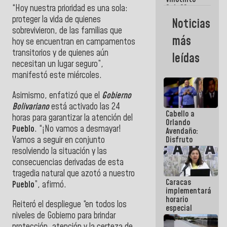
Maiquetía
“Hoy nuestra prioridad es una sola:
Sub 20
campeona
proteger la vida de quienes
Noticias
frente
sobrevivieron, de las familias que
México Sub
más
hoy se encuentran en campamentos
23 en los
Centroamericanos
transitorios y de quienes aún
leídas
necesitan un lugar seguro”,
manifestó este miércoles.
Asimismo, enfatizó que el
Gobierno
Bolivariano
está activado las 24
Cabello a
horas para garantizar la atención del
Orlando
Pueblo
. “¡No vamos a desmayar!
Avendaño:
Vamos a seguir en conjunto
Disfruto
cada vez
resolviendo la situación y las
que escribes
consecuencias derivadas de esta
porque lo
tragedia natural que azotó a nuestro
que haces
Caracas
es
Pueblo
”, afirmó.
implementará
embarrarla
horario
Reiteró el despliegue “en todos los
especial
niveles de Gobierno para brindar
para
adaptarse