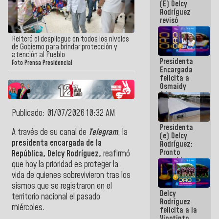
(E) Delcy
y del Caribe
Rodríguez
2026
revisó
agenda
económica y
Reiteró el despliegue en todos los niveles
ejecución de
de Gobierno para brindar protección y
fondos de
atención al Pueblo
Presidenta
emergencia
Foto Prensa Presidencial
Encargada
post-sismos
felicita a
Osmaidy
Arias y
Giraly
Marcano por
Publicado: 01/07/2026 10:32 AM
hacer
Presidenta
historia en
A través de su canal de
Telegram
, la
(e) Delcy
los
presidenta encargada de la
Rodríguez:
Centroamericanos
Pronto
República, Delcy Rodríguez,
reafirmó
restableceremos
que hoy la prioridad es proteger la
las
vida de quienes sobrevivieron tras los
operaciones
en el
sismos que se registraron en el
Delcy
Aeropuerto
territorio nacional el pasado
Rodríguez
Internacional
miércoles.
felicita a la
de
Vinotinto