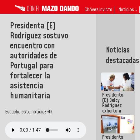
Chávez invicto
Noticias ↓
Presidenta (E)
Rodríguez sostuvo
encuentro con
Noticias
autoridades de
destacadas
Portugal para
fortalecer la
asistencia
humanitaria
Presidenta
(E) Delcy
Rodríguez
exhorta a
Escucha esta noticia: 🔊
gobernadores
y alcaldes a
edificar
casas para
Presidenta
abuelos