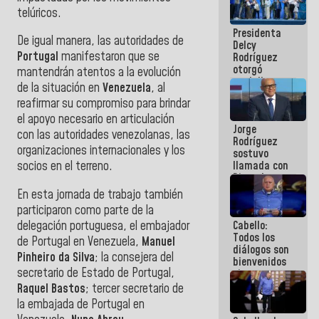
manejo de
telúricos.
escombros
Presidenta
en La Guaira
De igual manera, las autoridades de
Delcy
Portugal
manifestaron que se
Rodríguez
otorgó
mantendrán atentos a la evolución
medalla
de la situación en
Venezuela
, al
"Héroe de
reafirmar su compromiso para brindar
Venezuela"
a servidores
el apoyo necesario en articulación
Jorge
públicos
con las autoridades venezolanas, las
Rodríguez
organizaciones internacionales y los
sostuvo
llamada con
socios en el terreno.
Dinorah
Figuera y
En esta jornada de trabajo también
acuerdan
participaron como parte de la
primer
delegación portuguesa, el embajador
Cabello:
encuentro
Todos los
presencial
de Portugal en Venezuela,
Manuel
diálogos son
para el
Pinheiro da Silva
; la consejera del
bienvenidos
diálogo
secretario de Estado de Portugal,
siempre que
estén en el
Raquel Bastos
; tercer secretario de
marco de la
la embajada de Portugal en
Constitución