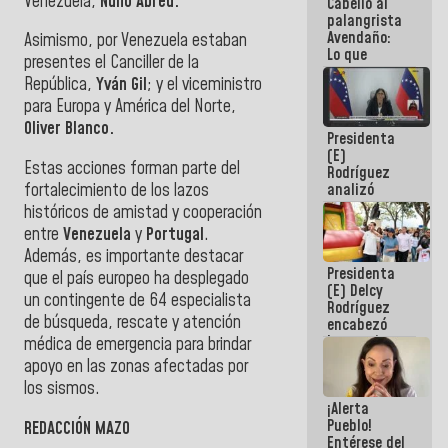
Venezuela,
Nuno Abreu.
Cabello al
de la
palangrista
República
Avendaño:
Asimismo, por Venezuela estaban
Lo que
presentes el Canciller de la
vayas a
República,
Yván Gil
; y el viceministro
escribir
hazlo hoy
para Europa y América del Norte,
por que no
Oliver Blanco.
Presidenta
sabemos si
(E)
la semana
Estas acciones forman parte del
Rodríguez
que viene
fortalecimiento de los lazos
analizó
hay
junto a
programa
históricos de amistad y cooperación
gobernadores
entre
Venezuela
y
Portugal
.
planes de
Además, es importante destacar
recuperación
Presidenta
del Sistema
que el país europeo ha desplegado
(E) Delcy
Eléctrico
un contingente de 64 especialista
Rodríguez
Nacional
de búsqueda, rescate y atención
encabezó
lanzamiento
médica de emergencia para brindar
del Plan
apoyo en las zonas afectadas por
Nacional de
los sismos.
Recreación
¡Alerta
Vacacional
Pueblo!
REDACCIÓN MAZO
Entérese del