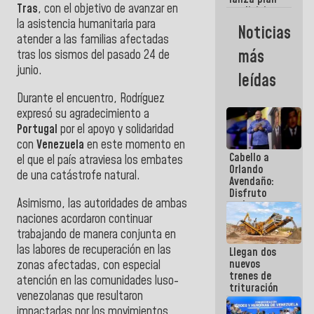
semana
Tras
, con el objetivo de avanzar en
crediticio
con subsidio
la asistencia humanitaria para
Noticias
a Juntas de
atender a las familias afectadas
Condominio
más
tras los sismos del pasado 24 de
junio.
leídas
Durante el encuentro, Rodríguez
expresó su agradecimiento a
Portugal
por el apoyo y solidaridad
con
Venezuela
en este momento en
Cabello a
el que el país atraviesa los embates
Orlando
de una catástrofe natural.
Avendaño:
Disfruto
Asimismo, las autoridades de ambas
cada vez
que escribes
naciones acordaron continuar
porque lo
trabajando de manera conjunta en
que haces
las labores de recuperación en las
Llegan dos
es
nuevos
zonas afectadas, con especial
embarrarla
trenes de
atención en las comunidades luso-
trituración
venezolanas que resultaron
para
impactadas por los movimientos
optimizar