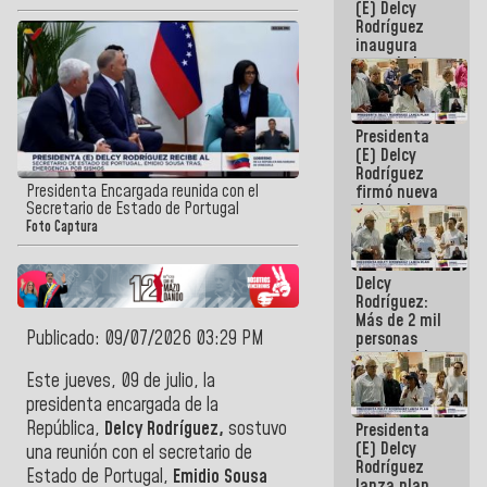
(E) Delcy
Rodríguez
inaugura
casa de los
Abuelos
Primavera
en Caracas
Presidenta
(E) Delcy
Rodríguez
Presidenta Encargada reunida con el
firmó nueva
Secretario de Estado de Portugal
de Ley de
Arrendamiento
Foto Captura
aprobada
por la AN
Delcy
Rodríguez:
Más de 2 mil
Publicado: 09/07/2026 03:29 PM
personas
beneficiadas
con planes
Este jueves, 09 de julio, la
para
presidenta encargada de la
atención de
República,
Delcy Rodríguez,
sostuvo
Presidenta
emergencia
(E) Delcy
sísmica en
una reunión con el secretario de
Rodríguez
la última
Estado de Portugal,
Emidio Sousa
lanza plan