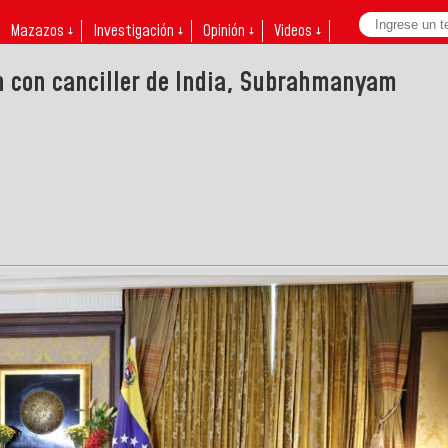
Mazazos ↓
Investigación ↓
Opinión ↓
Videos ↓
n con canciller de India, Subrahmanyam