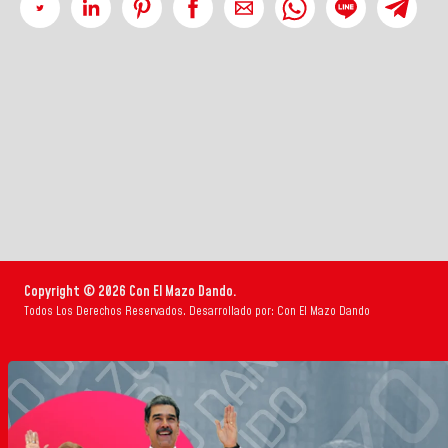
Copyright © 2026 Con El Mazo Dando.
Todos Los Derechos Reservados. Desarrollado por: Con El Mazo Dando