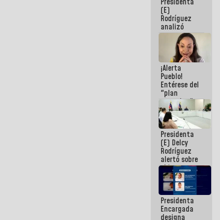
Presidenta
(E)
Rodríguez
analizó
junto a
gobernadores
planes de
recuperación
¡Alerta
del Sistema
Pueblo!
Eléctrico
Entérese del
Nacional
"plan
enjambre"
de La Sayo
para
sabotear el
Presidenta
diálogo y
(E) Delcy
promover el
Rodríguez
caos
alertó sobre
el impacto
de la
emergencia
climática en
Presidenta
los oceános
Encargada
designa