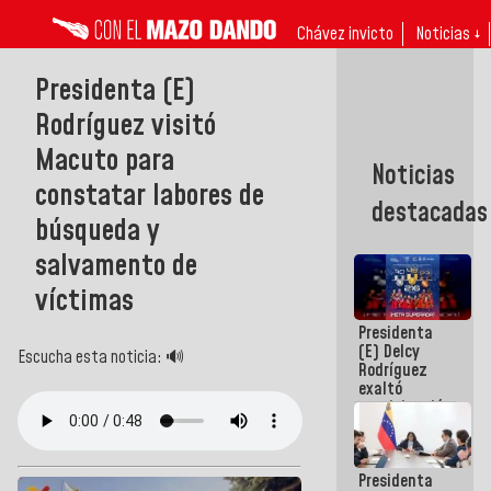
Chávez invicto
Noticias ↓
Presidenta (E)
Rodríguez visitó
Macuto para
Noticias
constatar labores de
destacadas
búsqueda y
salvamento de
víctimas
Presidenta
(E) Delcy
Escucha esta noticia: 🔊
Rodríguez
exaltó
participación
de
Venezuela
en Juegos
Presidenta
Centroamericanos