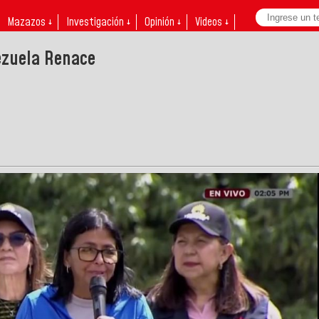
Mazazos ↓
Investigación ↓
Opinión ↓
Videos ↓
ezuela Renace