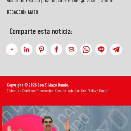
viabilidad técnica para no poner en riesgo vidas”, afirmó.
REDACCIÓN MAZO
Comparte esta noticia:
Copyright © 2026 Con El Mazo Dando.
Todos Los Derechos Reservados. Desarrollado por: Con El Mazo Dando