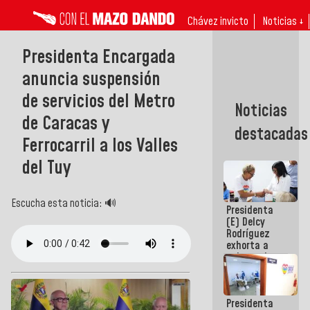
Chávez invicto
Noticias ↓
Presidenta Encargada
anuncia suspensión
de servicios del Metro
Noticias
de Caracas y
destacadas
Ferrocarril a los Valles
del Tuy
Escucha esta noticia: 🔊
Presidenta
(E) Delcy
Rodríguez
exhorta a
gobernadores
y alcaldes a
edificar
casas para
Presidenta
abuelos