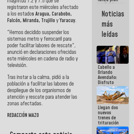
semana
magnitud 7.2 y 7.5 que se
crediticio
registraron este miércoles afectado
con subsidio
Noticias
a los estado
s Aragua, Carabobo,
a Juntas de
Condominio
Falcón, Miranda, Trujillo
y
Yaracuy
.
más
"Hemos decidido suspender los
leídas
s
istemas metro y ferrocarril para
poder facilitar labores de rescate",
anunció en declaraciones ofrecidas
este miércoles en cadena de radio y
televisión.
Cabello a
Orlando
Tras instar a la calma, pidió a la
Avendaño:
Disfruto
población a facilitar las labores de
cada vez
despliegue de los organismos de
que escribes
atención y rescate para atender las
porque lo
que haces
zonas afectadas.
Llegan dos
es
nuevos
embarrarla
REDACCIÓN MAZO
trenes de
trituración
para
optimizar