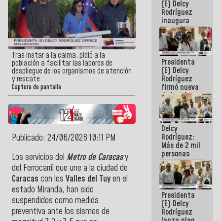
(E) Delcy
Rodríguez
inaugura
casa de los
Abuelos
Primavera
en Caracas
Tras instar a la calma, pidió a la
Presidenta
población a facilitar las labores de
(E) Delcy
despliegue de los organismos de atención
Rodríguez
y rescate
firmó nueva
Captura de pantalla
de Ley de
Arrendamiento
aprobada
por la AN
Delcy
Rodríguez:
Publicado: 24/06/2026 10:11 PM
Más de 2 mil
personas
Los servicios del
Metro de Caracas
y
beneficiadas
del Ferrocarril que une a la ciudad de
con planes
Caracas
con los
Valles del Tuy
en el
para
atención de
estado Miranda, han sido
Presidenta
emergencia
suspendidos como medida
(E) Delcy
sísmica en
preventiva ante los sismos de
Rodríguez
la última
lanza plan