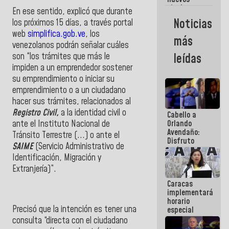
titulares en
En ese sentido, explicó que durante
el
Noticias
los próximos 15 días, a través portal
Viceministerio
web
simplifica.gob.ve
,
los
de Energía
más
Eléctrica y
venezolanos podrán señalar cuáles
CORPOELEC
son “los trámites que más le
leídas
impiden a un emprendedor sostener
su emprendimiento o iniciar su
emprendimiento o a un ciudadano
hacer sus trámites, relacionados al
Registro Civil,
a la identidad civil o
Cabello a
ante el
Instituto Nacional de
Orlando
Avendaño:
Tránsito Terrestre
(...) o ante el
Disfruto
SAIME
(Servicio Administrativo de
cada vez
Identificación, Migración y
que escribes
porque lo
Extranjería)”.
que haces
Caracas
es
implementará
embarrarla
horario
Precisó que la intención es tener una
especial
para
consulta “directa con el ciudadano
adaptarse