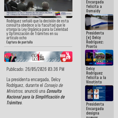
Encargada
post-sismos
felicita a
Osmaidy
Arias y
Giraly
Rodríguez señaló que la decisión de esta
Marcano por
consulta obedece a la facultad que le
hacer
otorga la Ley Orgánica para la Celeridad
Presidenta
historia en
y Optimización de Trámites en su
(e) Delcy
los
artículo ocho
Rodríguez:
Centroamericanos
Captura de pantalla
Pronto
restableceremos
las
operaciones
en el
Delcy
Aeropuerto
Publicado: 26/05/2026 03:36 PM
Rodríguez
Internacional
felicita a la
de
La
presidenta encargada, Delcy
Vinotinto
Maiquetía
Rodríguez
, durante el
Consejo de
Sub 20
campeona
Ministros
, anunció una
Consulta
frente
Nacional
para la Simplificación de
México Sub
Trámites
.
Presidenta
23 en los
Encargada
Centroamericanos
designa
nuevos