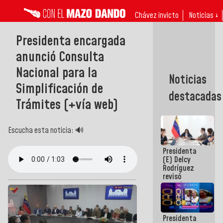
Chávez invicto
Noticias ↓
Presidenta encargada
anunció Consulta
Nacional para la
Noticias
Simplificación de
destacadas
Trámites (+vía web)
Escucha esta noticia: 🔊
Presidenta
(E) Delcy
Rodríguez
revisó
agenda
económica y
ejecución de
fondos de
Presidenta
emergencia