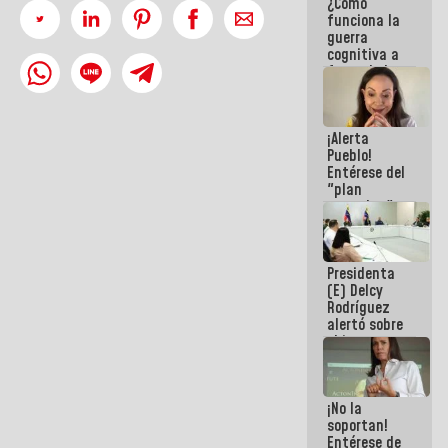
¿Cómo
del Sistema
funciona la
Eléctrico
guerra
Nacional
cognitiva a
favor de la
narrativa
hegemónica?
(1)
¡Alerta
Pueblo!
Entérese del
"plan
enjambre"
de La Sayo
para
sabotear el
Presidenta
diálogo y
(E) Delcy
promover el
Rodríguez
caos
alertó sobre
el impacto
de la
emergencia
climática en
¡No la
los oceános
soportan!
Entérese de