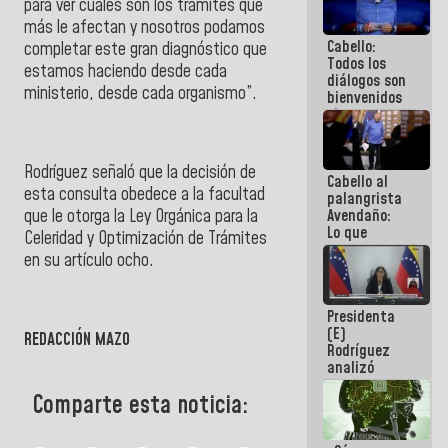
para ver cuáles son los trámites que
al plan de
más le afectan y nosotros podamos
ahorro
Cabello:
energético
completar este gran diagnóstico que
Todos los
estamos haciendo desde cada
diálogos son
ministerio, desde cada organismo”.
bienvenidos
siempre que
estén en el
marco de la
Constitución
Rodríguez
señaló que la decisión de
Cabello al
de la
esta consulta obedece a la facultad
palangrista
República
que le otorga la
Ley Orgánica para la
Avendaño:
Lo que
Celeridad y Optimización de Trámites
vayas a
en su artículo ocho.
escribir
hazlo hoy
por que no
Presidenta
sabemos si
(E)
la semana
REDACCIÓN MAZO
Rodríguez
que viene
analizó
hay
junto a
programa
Comparte esta noticia:
gobernadores
planes de
recuperación