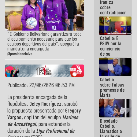
ironiza
la semana
sobre
que viene
contradicciones
hay
y mentiras
programa
de María
Machado:
¡Créanle!
"El Gobierno Bolivariano garantizará todo
Cabello: El
el equipamiento necesario para que los
PSUV por la
equipos deportivos del país", aseguró la
conciencia
mandataria encargada
de su
@presidencialve
militancia
es la
organización
política más
Cabello
sólida de
sobre falsas
Publicado: 22/06/2026 06:53 PM
Venezuela
promesas de
María
La presidenta encargada de la
Machado:
República,
Delcy Rodríguez,
aprobó
¿Quién le
la propuesta presentada por
Gregory
puede creer?
¿Y la gente
Vargas,
capitán del equipo
Marinos
Diosdado
que ella iba
de Anzoátegui,
para extender la
Cabello:
a salvar en
duración de la
Liga Profesional de
Llamados a
La Guaira?
la calle de