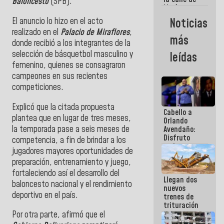
Baloncesto
(SPB).
María
Machado se
El anuncio lo hizo en el acto
Noticias
estrellaron
realizado en el
Palacio de Miraflores
,
de frente
más
contra el
donde recibió a los integrantes de la
Pueblo
selección de básquetbol masculino y
leídas
femenino, quienes se consagraron
campeones en sus recientes
competiciones.
Explicó que la citada propuesta
Cabello a
plantea que en lugar de tres meses,
Orlando
la temporada pase a seis meses de
Avendaño:
Disfruto
competencia, a fin de brindar a los
cada vez
jugadores mayores oportunidades de
que escribes
preparación, entrenamiento y juego,
porque lo
que haces
fortaleciendo así el desarrollo del
Llegan dos
es
baloncesto nacional y el rendimiento
nuevos
embarrarla
deportivo en el país.
trenes de
trituración
para
Por otra parte, afirmó que el
optimizar