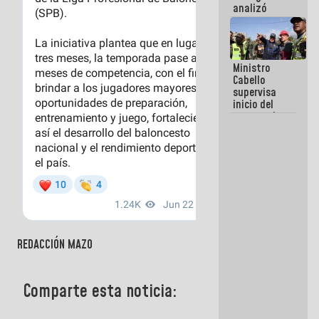
analizó
junto a
gobernadores
planes de
recuperación
Ministro
del Sistema
Cabello
Eléctrico
supervisa
Nacional
inicio del
proceso de
demolición
de
edificaciones
declaradas
en riesgo en
La Guaira
(+Fotos)
REDACCIÓN MAZO
Comparte esta noticia: