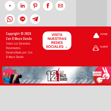
Copyright © 2026
VISITA
HOME
Con El Mazo Dando.
NUESTRAS
REDES
Todos Los Derechos
SOCIALES →
SUBIR
Reservados.
Desarrollado por: Con
El Mazo Dando