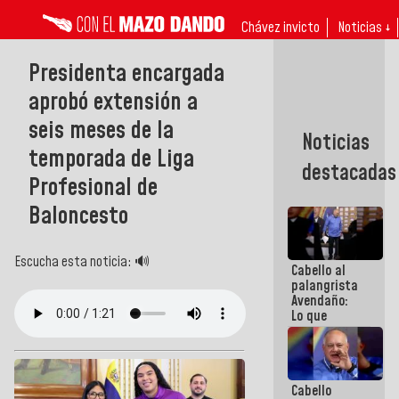
Chávez invicto
Noticias ↓
Presidenta encargada
aprobó extensión a
seis meses de la
Noticias
temporada de Liga
destacadas
Profesional de
Baloncesto
Escucha esta noticia: 🔊
Cabello al
palangrista
Avendaño:
Lo que
vayas a
escribir
hazlo hoy
por que no
Cabello
sabemos si