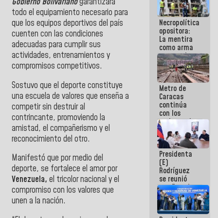
Gobierno Bolivariano
garantizará
manejo de
todo el equipamiento necesario para
escombros
Necropolítica
que los equipos deportivos del país
en La Guaira
opositora:
cuenten con las condiciones
La mentira
adecuadas para cumplir sus
como arma
actividades, entrenamientos y
contra el
Pueblo
compromisos competitivos.
Sostuvo que el deporte constituye
Metro de
una escuela de valores que enseña a
Caracas
continúa
competir sin destruir al
con los
contrincante, promoviendo la
trabajos de
amistad, el compañerismo y el
mantenimiento
e inspección
reconocimiento del otro.
en la Línea 2
Presidenta
Manifestó que por medio del
(E)
deporte, se fortalece el amor por
Rodríguez
se reunió
Venezuela,
el tricolor nacional y el
con Estado
compromiso con los valores que
Mayor
unen a la nación.
Eléctrico
para