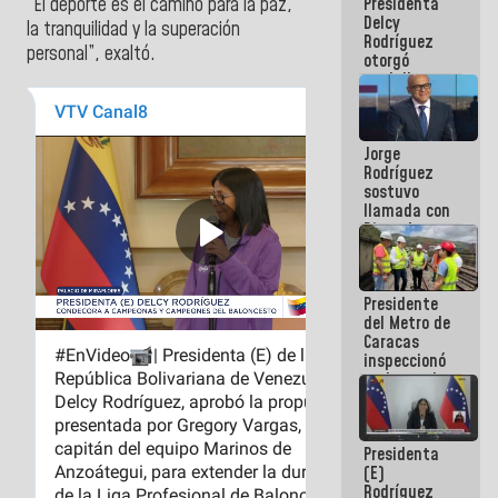
“El deporte es el camino para la paz,
Presidenta
abordar
Delcy
planes de
la tranquilidad y la superación
Rodríguez
acción
personal”, exaltó.
otorgó
medalla
"Héroe de
Venezuela"
a servidores
Jorge
públicos
Rodríguez
sostuvo
llamada con
Dinorah
Figuera y
acuerdan
primer
Presidente
encuentro
del Metro de
presencial
Caracas
para el
inspeccionó
diálogo
trabajos de
rehabilitación
y
modernización
Presidenta
de la vía
(E)
férrea
Rodríguez