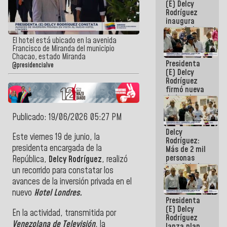
(E) Delcy
Rodríguez
inaugura
casa de los
Abuelos
El hotel está ubicado en la avenida
Primavera
Francisco de Miranda del municipio
en Caracas
Chacao, estado Miranda
Presidenta
@presidencialve
(E) Delcy
Rodríguez
firmó nueva
de Ley de
Arrendamiento
aprobada
Publicado: 19/06/2026 05:27 PM
por la AN
Delcy
Este viernes 19 de junio, la
Rodríguez:
presidenta encargada de la
Más de 2 mil
personas
República,
Delcy Rodríguez
, realizó
beneficiadas
un recorrido para constatar los
con planes
avances de la inversión privada en el
para
atención de
nuevo
Hotel Londres.
Presidenta
emergencia
(E) Delcy
sísmica en
En la actividad, transmitida por
Rodríguez
la última
Venezolana de Televisión
, la
lanza plan