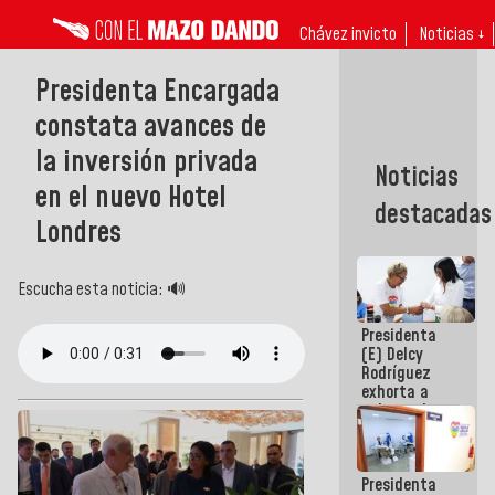
Chávez invicto
Noticias ↓
Presidenta Encargada
constata avances de
la inversión privada
Noticias
en el nuevo Hotel
destacadas
Londres
Escucha esta noticia: 🔊
Presidenta
(E) Delcy
Rodríguez
exhorta a
gobernadores
y alcaldes a
edificar
casas para
Presidenta
abuelos