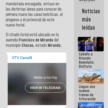
semana
mandataria encargada, estuvo en
crediticio
con subsidio
las distintas áreas para conocer de
Noticias
a Juntas de
primera mano las características, el
Condominio
más
progreso y el potencial de este
nuevo hotel.
leídas
El citado hotel está ubicado en la
avenida
Francisco de Miranda
del
municipio
Chacao,
estado
Miranda.
Cabello a
Orlando
Avendaño:
Disfruto
cada vez
que escribes
porque lo
que haces
Llegan dos
es
nuevos
embarrarla
trenes de
trituración
para
optimizar