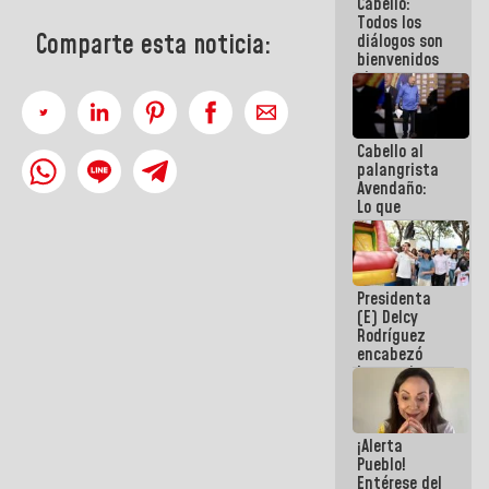
Cabello:
del Sistema
Todos los
Eléctrico
Comparte esta noticia:
diálogos son
Nacional
bienvenidos
siempre que
estén en el
marco de la
Constitución
Cabello al
de la
palangrista
República
Avendaño:
Lo que
vayas a
escribir
hazlo hoy
por que no
Presidenta
sabemos si
(E) Delcy
la semana
Rodríguez
que viene
encabezó
hay
lanzamiento
programa
del Plan
Nacional de
Recreación
¡Alerta
Vacacional
Pueblo!
Entérese del