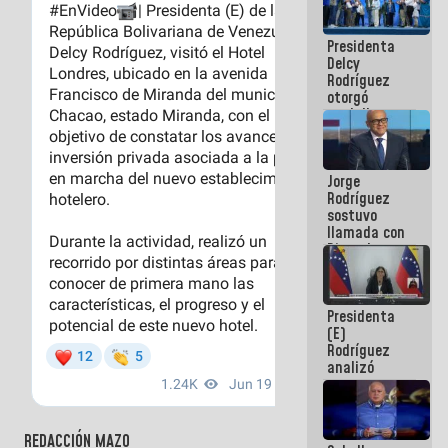
manejo de
escombros
Presidenta
en La Guaira
Delcy
Rodríguez
otorgó
medalla
"Héroe de
Venezuela"
a servidores
Jorge
públicos
Rodríguez
sostuvo
llamada con
Dinorah
Figuera y
acuerdan
primer
Presidenta
encuentro
(E)
presencial
Rodríguez
para el
analizó
diálogo
junto a
gobernadores
planes de
recuperación
REDACCIÓN MAZO