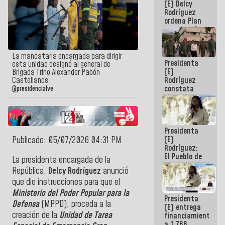
(E) Delcy
AmeriCup
Rodríguez
2027
ordena Plan
maestro de
desarrollo
logístico y
turístico
La mandataria encargada para dirigir
Presidenta
para La
esta unidad designó al general de
(E)
Guaira
Brigada Trino Alexander Pabón
Rodríguez
Castellanos
constata
@presidencialve
obras de
rehabilitación
de Escuela
Militar de
Presidenta
Mamo en La
(E)
Publicado: 05/07/2026 04:31 PM
Guaira
Rodríguez:
El Pueblo de
La presidenta encargada de la
La Guaira
República,
Delcy Rodríguez
anunció
siempre
que dio instrucciones para que el
estará
acompañada
Ministerio del Poder Popular para la
Presidenta
por el
Defensa
(MPPD), proceda a la
(E) entrega
Gobierno
creación de la
Unidad de Tarea
financiamientos
Nacional
a 1.766