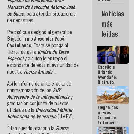
Especial de Emergencia Gran
comerciantes
Mariscal de Ayacucho Antonio José
y
Noticias
de Sucre
, para atender situaciones
emprendedores
afectados
de desastres.
más
por
terremotos
Precisó que designó al general de
leídas
Brigada
Trino Alexander Pabón
Castellanos
, "para se ponga al
frente de esta
Unidad de Tarea
Especial
y a quien le entrego el
estandarte de esta nueva unidad de
Cabello a
nuestra
Fuerza Armada
",
Orlando
Avendaño:
Disfruto
Así lo informó durante el acto de
cada vez
conmemoración de los
215º
que escribes
Aniversario de la Independencia
y
porque lo
que haces
graduación conjunta de nuevos
Llegan dos
es
oficiales de la
Universidad Militar
nuevos
embarrarla
Bolivariana de Venezuela
(UMBV).
trenes de
trituración
para
"Han querido atacar a la
Fuerza
optimizar