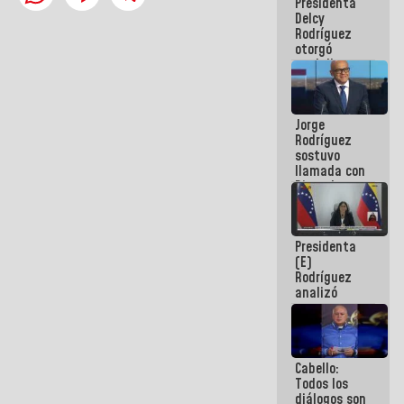
Presidenta
abordar
Delcy
planes de
Rodríguez
acción
otorgó
medalla
"Héroe de
Venezuela"
a servidores
Jorge
públicos
Rodríguez
sostuvo
llamada con
Dinorah
Figuera y
acuerdan
primer
Presidenta
encuentro
(E)
presencial
Rodríguez
para el
analizó
diálogo
junto a
gobernadores
planes de
recuperación
Cabello:
del Sistema
Todos los
Eléctrico
diálogos son
Nacional