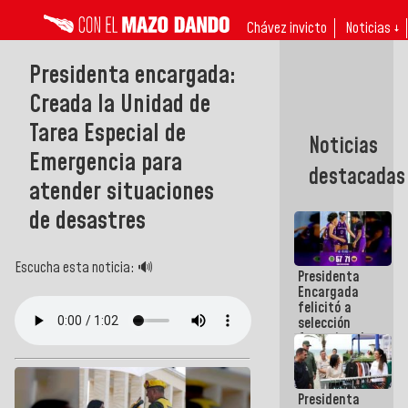
Chávez invicto
Noticias ↓
Presidenta encargada:
Creada la Unidad de
Tarea Especial de
Noticias
Emergencia para
destacadas
atender situaciones
de desastres
Escucha esta noticia: 🔊
Presidenta
Encargada
felicitó a
selección
femenina de
baloncesto
por su
clasificación
Presidenta
a la