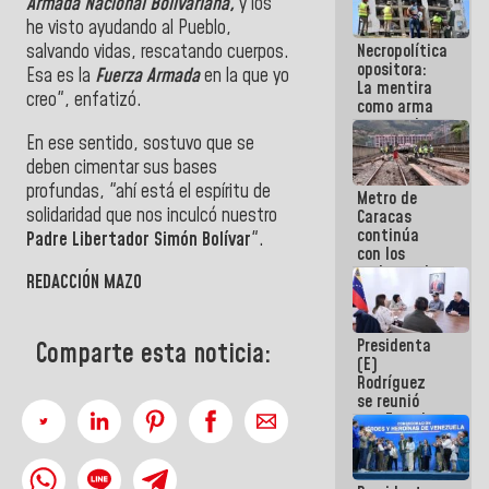
Armada Nacional Bolivariana,
y los
manejo de
he visto ayudando al Pueblo,
escombros
Necropolítica
salvando vidas, rescatando cuerpos.
en La Guaira
opositora:
Esa es la
Fuerza Armada
en la que yo
La mentira
creo", enfatizó.
como arma
contra el
En ese sentido, sostuvo que se
Pueblo
deben cimentar sus bases
profundas, "ahí está el espíritu de
Metro de
solidaridad que nos inculcó nuestro
Caracas
continúa
Padre Libertador Simón Bolívar
".
con los
trabajos de
REDACCIÓN MAZO
mantenimiento
e inspección
en la Línea 2
Presidenta
Comparte esta noticia:
(E)
Rodríguez
se reunió
con Estado
Mayor
Eléctrico
para