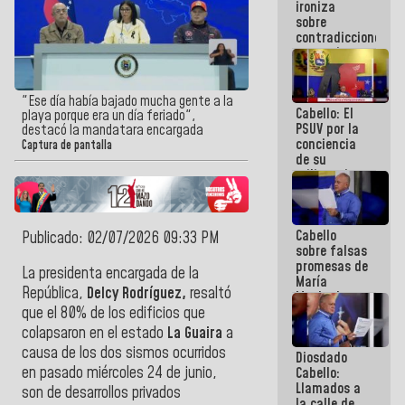
ironiza
la semana
sobre
que viene
contradicciones
hay
y mentiras
programa
de María
Machado:
¡Créanle!
"Ese día había bajado mucha gente a la
Cabello: El
playa porque era un día feriado",
PSUV por la
destacó la mandatara encargada
conciencia
Captura de pantalla
de su
militancia
es la
organización
política más
Cabello
sólida de
Publicado: 02/07/2026 09:33 PM
sobre falsas
Venezuela
promesas de
La presidenta encargada de la
María
República,
Delcy Rodríguez,
resaltó
Machado:
¿Quién le
que el 80% de los edificios que
puede creer?
colapsaron en el estado
La Guaira
a
¿Y la gente
causa de los dos sismos ocurridos
Diosdado
que ella iba
en pasado miércoles 24 de junio,
Cabello:
a salvar en
Llamados a
La Guaira?
son de desarrollos privados
la calle de