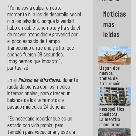
María
"Yo no voy a culpar en este
Machado se
Noticias
momento ni a los de desarrollo social
estrellaron
de frente
ni a los privados, porque la verdad
más
contra el
hubo un doble terremoto y ha sido el
Pueblo
leídas
de mayor intensidad y gravedad por
el poco espacio de tiempo
transcurrido entre uno y otro, que
apenas fueron 38 segundos.
Imaginemos que impacto",
puntualizó.
Llegan dos
nuevos
trenes de
En el
Palacio de Miraflores
, durante
trituración
rueda de prensa con los medios
para
internacionales, para ofrecer un
optimizar
manejo de
balance de los terremotos el
escombros
pasado miércoles 24 de junio.
Necropolítica
en La Guaira
opositora:
"Es necesario recordar que es un
La mentira
como arma
estado con vida propia, pero
contra el
también para vacacionar y ese día
Pueblo