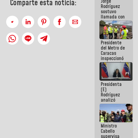
Jorge
Comparte esta noticia:
públicos
Rodríguez
sostuvo
llamada con
Dinorah
Figuera y
acuerdan
primer
Presidente
encuentro
del Metro de
presencial
Caracas
para el
inspeccionó
diálogo
trabajos de
rehabilitación
y
modernización
Presidenta
de la vía
(E)
férrea
Rodríguez
analizó
junto a
gobernadores
planes de
recuperación
Ministro
del Sistema
Cabello
Eléctrico
supervisa
Nacional