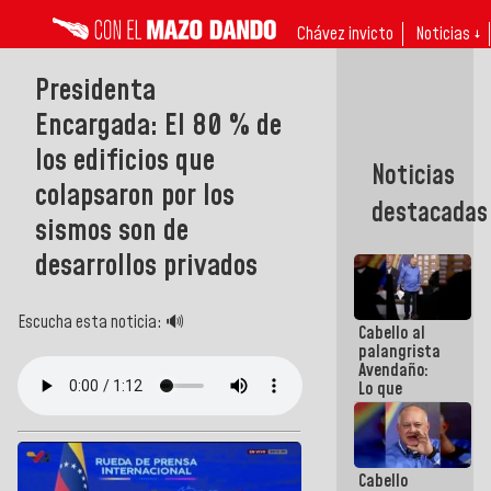
Chávez invicto
Noticias ↓
Presidenta
Encargada: El 80 % de
los edificios que
Noticias
colapsaron por los
destacadas
sismos son de
desarrollos privados
Escucha esta noticia: 🔊
Cabello al
palangrista
Avendaño:
Lo que
vayas a
escribir
hazlo hoy
por que no
Cabello
sabemos si