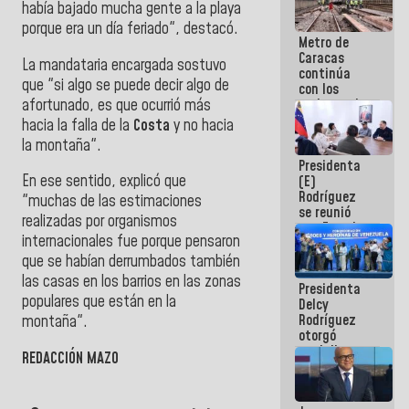
había bajado mucha gente a la playa
porque era un día feriado", destacó.
Metro de
Caracas
La mandataria encargada sostuvo
continúa
que "si algo se puede decir algo de
con los
afortunado, es que ocurrió más
trabajos de
mantenimiento
hacia la falla de la
Costa
y no hacia
e inspección
la montaña".
en la Línea 2
Presidenta
En ese sentido, explicó que
(E)
Rodríguez
"muchas de las estimaciones
se reunió
realizadas por organismos
con Estado
internacionales fue porque pensaron
Mayor
Eléctrico
que se habían derrumbados también
para
las casas en los barrios en las zonas
Presidenta
abordar
populares que están en la
Delcy
planes de
Rodríguez
acción
montaña".
otorgó
medalla
REDACCIÓN MAZO
"Héroe de
Venezuela"
a servidores