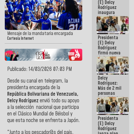
(E) Delcy
Rodríguez
inaugura
casa de los
Abuelos
Primavera
en Caracas
Mensaje de la mandataria encargada
Presidenta
Cortesía Internet
(E) Delcy
Rodríguez
firmó nueva
de Ley de
Arrendamiento
aprobada
Publicado: 14/03/2026 07:03 PM
por la AN
Delcy
Desde su canal en telegram, la
Rodríguez:
presidenta encargada de la
Más de 2 mil
personas
República Bolivariana de Venezuela,
beneficiadas
Delcy Rodríguez
envió todo su apoyo
con planes
a la selección nacional que participa
para
atención de
en el Clásico Mundial de Béisbol y
Presidenta
emergencia
que esta noche se enfrenta a Japón.
(E) Delcy
sísmica en
Rodríguez
la última
"Junto a los pescador@s del país,
lanza plan