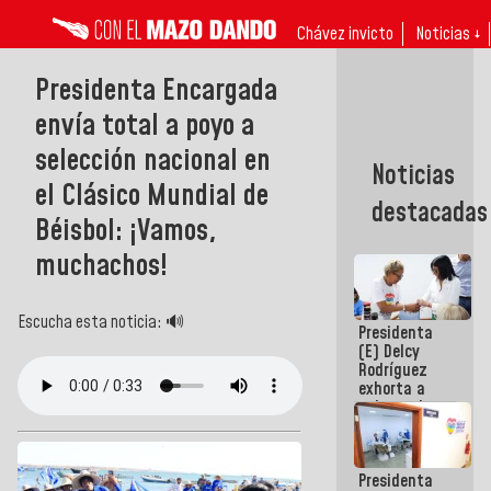
Chávez invicto
Noticias ↓
Presidenta Encargada
envía total a poyo a
selección nacional en
Noticias
el Clásico Mundial de
destacadas
Béisbol: ¡Vamos,
muchachos!
Escucha esta noticia: 🔊
Presidenta
(E) Delcy
Rodríguez
exhorta a
gobernadores
y alcaldes a
edificar
casas para
Presidenta
abuelos