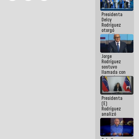
manejo de
escombros
Presidenta
en La Guaira
Delcy
Rodríguez
otorgó
medalla
"Héroe de
Venezuela"
a servidores
Jorge
públicos
Rodríguez
sostuvo
llamada con
Dinorah
Figuera y
acuerdan
primer
Presidenta
encuentro
(E)
presencial
Rodríguez
para el
analizó
diálogo
junto a
gobernadores
planes de
recuperación