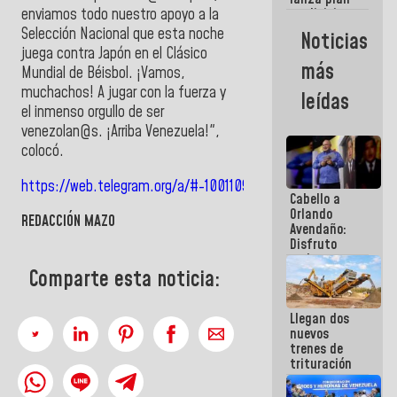
semana
enviamos todo nuestro apoyo a la
crediticio
con subsidio
Selección Nacional que esta noche
Noticias
a Juntas de
juega contra Japón en el Clásico
Condominio
más
Mundial de Béisbol. ¡Vamos,
muchachos! A jugar con la fuerza y
leídas
el inmenso orgullo de ser
venezolan@s. ¡Arriba Venezuela!",
colocó.
https://web.telegram.org/a/#-1001109185104
Cabello a
Orlando
REDACCIÓN MAZO
Avendaño:
Disfruto
cada vez
Comparte esta noticia:
que escribes
porque lo
que haces
Llegan dos
es
nuevos
embarrarla
trenes de
trituración
para
optimizar