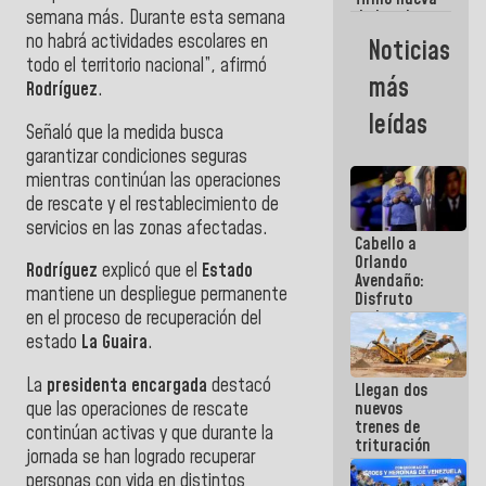
semana más. Durante esta semana
de Ley de
Arrendamiento
no habrá actividades escolares en
Noticias
aprobada
todo el territorio nacional”, afirmó
por la AN
más
Rodríguez
.
leídas
Señaló que la medida busca
garantizar condiciones seguras
mientras continúan las operaciones
de rescate y el restablecimiento de
servicios en las zonas afectadas.
Cabello a
Orlando
Rodríguez
explicó que el
Estado
Avendaño:
mantiene un despliegue permanente
Disfruto
cada vez
en el proceso de recuperación del
que escribes
estado
La Guaira
.
porque lo
que haces
La
presidenta encargada
destacó
Llegan dos
es
que las operaciones de rescate
nuevos
embarrarla
trenes de
continúan activas y que durante la
trituración
jornada se han logrado recuperar
para
personas con vida en distintos
optimizar