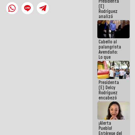
Presidenta
de la
(E)
República
Rodríguez
analizó
junto a
gobernadores
planes de
recuperación
Cabello al
del Sistema
palangrista
Eléctrico
Avendaño:
Nacional
Lo que
vayas a
escribir
hazlo hoy
por que no
Presidenta
sabemos si
(E) Delcy
la semana
Rodríguez
que viene
encabezó
hay
lanzamiento
programa
del Plan
Nacional de
Recreación
¡Alerta
Vacacional
Pueblo!
Entérese del