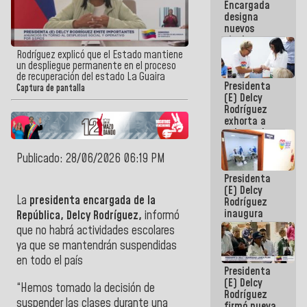
Encargada
Centroamericanos
designa
nuevos
titulares en
el
Rodríguez explicó que el Estado mantiene
Viceministerio
un despliegue permanente en el proceso
de Energía
de recuperación del estado La Guaira
Presidenta
Eléctrica y
Captura de pantalla
(E) Delcy
CORPOELEC
Rodríguez
exhorta a
gobernadores
y alcaldes a
edificar
Publicado: 28/06/2026 06:19 PM
casas para
Presidenta
abuelos
(E) Delcy
La
presidenta encargada de la
Rodríguez
inaugura
República, Delcy Rodríguez,
informó
casa de los
que no habrá actividades escolares
Abuelos
ya que se mantendrán suspendidas
Primavera
en Caracas
en todo el país
Presidenta
(E) Delcy
“Hemos tomado la decisión de
Rodríguez
suspender las clases durante una
firmó nueva