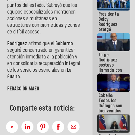
manejo de
puntos del estado. Subrayó que los
escombros
equipos especializados mantienen
Presidenta
en La Guaira
acciones simultáneas en
Delcy
Rodríguez
estructuras comprometidas y zonas
otorgó
de difícil acceso.
medalla
"Héroe de
Rodríguez
afirmó que el
Gobierno
Venezuela"
a servidores
seguirá concentrado en garantizar
Jorge
públicos
atención inmediata a la población y
Rodríguez
en consolidar la recuperación integral
sostuvo
de los servicios esenciales en
La
llamada con
Dinorah
Guaira
.
Figuera y
acuerdan
REDACCIÓN MAZO
primer
Cabello:
encuentro
Todos los
presencial
diálogos son
para el
Comparte esta noticia:
bienvenidos
diálogo
siempre que
estén en el
marco de la
Constitución