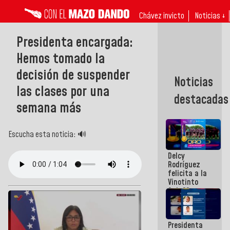
Chávez invicto
Noticias ↓
Presidenta encargada:
Hemos tomado la
decisión de suspender
Noticias
las clases por una
destacadas
semana más
Escucha esta noticia: 🔊
Delcy
Rodríguez
felicita a la
Vinotinto
Sub 20
campeona
frente
México Sub
Presidenta
23 en los