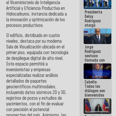
el Viceministerio de Inteligencia
manejo de
escombros
Artificial y Eficiencia Productiva en
Presidenta
en La Guaira
Hidrocarburos, instancia dedicada a
Delcy
la innovación y optimización de los
Rodríguez
procesos productivos.
otorgó
medalla
"Héroe de
El edificio, distribuido en cuatro
Venezuela"
niveles, destaca por su moderna
a servidores
Sala de Visualización ubicada en el
Jorge
públicos
Rodríguez
primer piso, equipada con tecnología
sostuvo
de despliegue digital de alto nivel.
llamada con
Este espacio permitirá a
Dinorah
Figuera y
inversionistas y empresas
acuerdan
especializadas realizar análisis
primer
detallados de paquetes
Cabello:
encuentro
Todos los
presencial
geocientíficos multimodales,
diálogos son
para el
incluyendo datos sísmicos 2D y 3D,
bienvenidos
diálogo
registros de pozos y estudios de
siempre que
yacimientos, con el fin de evaluar
estén en el
marco de la
con precisión el potencial
Constitución
prospectivo del país. Asimismo, las