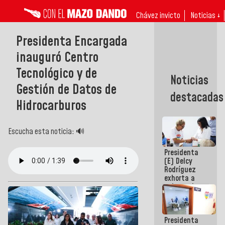
Chávez invicto
Noticias ↓
Presidenta Encargada
inauguró Centro
Tecnológico y de
Noticias
Gestión de Datos de
destacadas
Hidrocarburos
Escucha esta noticia: 🔊
Presidenta
(E) Delcy
Rodríguez
exhorta a
gobernadores
y alcaldes a
edificar
casas para
Presidenta
abuelos