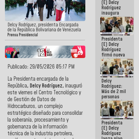
(E) Delcy
Rodríguez
inaugura
casa de los
Abuelos
Delcy Rodríguez, presidenta Encargada
Primavera
de la República Bolivariana de Venezuela
en Caracas
Prensa Presidencial
Presidenta
(E) Delcy
Rodríguez
firmó nueva
de Ley de
Arrendamiento
Publicado: 29/05/2026 05:17 PM
aprobada
por la AN
La Presidenta encargada de la
Delcy
República
, Delcy Rodríguez,
inauguró
Rodríguez:
Más de 2 mil
este viernes el Centro Tecnológico y
personas
de Gestión de Datos de
beneficiadas
Hidrocarburos, un complejo
con planes
para
estratégico diseñado para consolidar
atención de
la soberanía, procesamiento y
Presidenta
emergencia
gobernanza de la información
(E) Delcy
sísmica en
Rodríguez
técnica de la industria petrolera,
la última
lanza plan