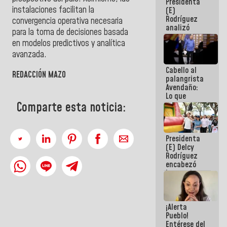
Presidenta
de la
instalaciones facilitan la
(E)
República
Rodríguez
convergencia operativa necesaria
analizó
para la toma de decisiones basada
junto a
en modelos predictivos y analítica
gobernadores
planes de
avanzada.
recuperación
Cabello al
del Sistema
REDACCIÓN MAZO
palangrista
Eléctrico
Avendaño:
Nacional
Lo que
vayas a
Comparte esta noticia:
escribir
hazlo hoy
por que no
Presidenta
sabemos si
(E) Delcy
la semana
Rodríguez
que viene
encabezó
hay
lanzamiento
programa
del Plan
Nacional de
Recreación
¡Alerta
Vacacional
Pueblo!
Entérese del