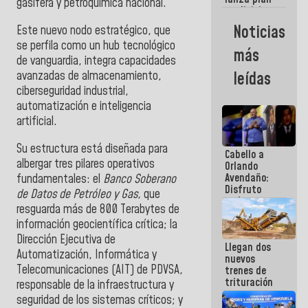
semana
gasífera y petroquímica nacional.
crediticio
con subsidio
Noticias
Este nuevo nodo estratégico, que
a Juntas de
se perfila como un hub tecnológico
Condominio
más
de vanguardia, integra capacidades
avanzadas de almacenamiento,
leídas
ciberseguridad industrial,
automatización e inteligencia
artificial.
Su estructura está diseñada para
Cabello a
albergar tres pilares operativos
Orlando
Avendaño:
fundamentales: el
Banco Soberano
Disfruto
de Datos de Petróleo y Gas,
que
cada vez
resguarda más de 800 Terabytes de
que escribes
información geocientífica crítica; la
porque lo
que haces
Dirección Ejecutiva de
Llegan dos
es
Automatización, Informática y
nuevos
embarrarla
Telecomunicaciones (AIT) de PDVSA,
trenes de
trituración
responsable de la infraestructura y
para
seguridad de los sistemas críticos; y
optimizar