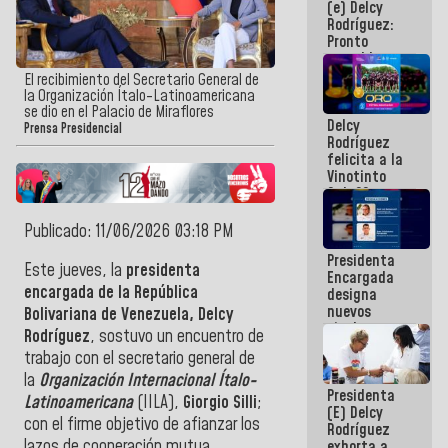
(e) Delcy
los
Rodríguez:
Centroamericanos
Pronto
restableceremos
las
El recibimiento del Secretario General de
operaciones
la Organización Ítalo-Latinoamericana
en el
se dio en el Palacio de Miraflores
Delcy
Aeropuerto
Prensa Presidencial
Rodríguez
Internacional
felicita a la
de
Vinotinto
Maiquetía
Sub 20
campeona
frente
Publicado: 11/06/2026 03:18 PM
México Sub
Presidenta
23 en los
Este jueves, la
presidenta
Encargada
Centroamericanos
encargada de la República
designa
nuevos
Bolivariana de Venezuela, Delcy
titulares en
Rodríguez
, sostuvo un encuentro de
el
trabajo con el secretario general de
Viceministerio
de Energía
la
Organización Internacional Ítalo-
Presidenta
Eléctrica y
Latinoamericana
(IILA),
Giorgio Silli
;
(E) Delcy
CORPOELEC
con el firme objetivo de afianzar los
Rodríguez
lazos de cooperación mutua.
exhorta a