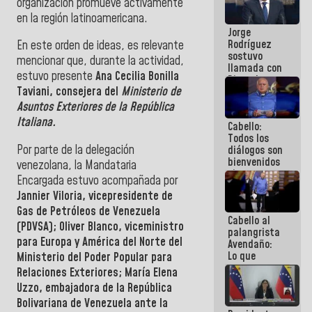
organización promueve activamente
Venezuela"
en la región latinoamericana.
a servidores
Jorge
públicos
Rodríguez
En este orden de ideas, es relevante
sostuvo
mencionar que, durante la actividad,
llamada con
estuvo presente
Ana Cecilia Bonilla
Dinorah
Taviani, consejera del
Ministerio de
Figuera y
acuerdan
Asuntos Exteriores de la República
primer
Italiana.
Cabello:
encuentro
Todos los
presencial
Por parte de la delegación
diálogos son
para el
bienvenidos
diálogo
venezolana, la Mandataria
siempre que
Encargada estuvo acompañada por
estén en el
Jannier Viloria, vicepresidente de
marco de la
Constitución
Gas de Petróleos de Venezuela
Cabello al
de la
(PDVSA); Oliver Blanco, viceministro
palangrista
República
para Europa y América del Norte del
Avendaño:
Lo que
Ministerio del Poder Popular para
vayas a
Relaciones Exteriores; María Elena
escribir
Uzzo, embajadora de la República
hazlo hoy
Bolivariana de Venezuela ante la
por que no