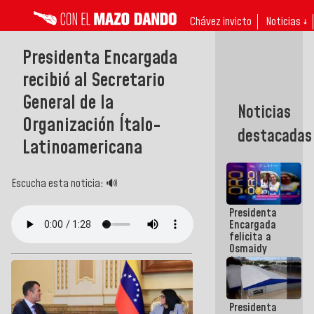
Chávez invicto
Noticias ↓
Presidenta Encargada
recibió al Secretario
General de la
Noticias
Organización Ítalo-
destacadas
Latinoamericana
Escucha esta noticia: 🔊
Presidenta
Encargada
felicita a
Osmaidy
Arias y
Giraly
Marcano por
hacer
Presidenta
historia en