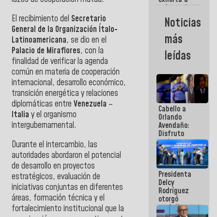
gobernadores
y alcaldes a
El recibimiento del
Secretario
Noticias
edificar
General de la Organización Ítalo-
casas para
más
Latinoamericana
, se dio en el
abuelos
Palacio de Miraflores
, con la
leídas
finalidad de verificar la agenda
común en materia de cooperación
internacional, desarrollo económico,
transición energética y relaciones
diplomáticas entre
Venezuela
–
Cabello a
Italia
y el organismo
Orlando
intergubernamental.
Avendaño:
Disfruto
cada vez
Durante el intercambio, las
que escribes
autoridades abordaron el potencial
porque lo
de desarrollo en proyectos
que haces
Presidenta
es
estratégicos, evaluación de
Delcy
embarrarla
iniciativas conjuntas en diferentes
Rodríguez
áreas, formación técnica y el
otorgó
medalla
fortalecimiento institucional que la
"Héroe de