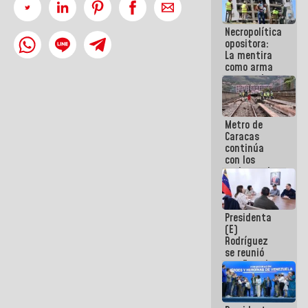
manejo de
escombros
Necropolítica
en La Guaira
opositora:
La mentira
como arma
contra el
Pueblo
Metro de
Caracas
continúa
con los
trabajos de
mantenimiento
e inspección
en la Línea 2
Presidenta
(E)
Rodríguez
se reunió
con Estado
Mayor
Eléctrico
para