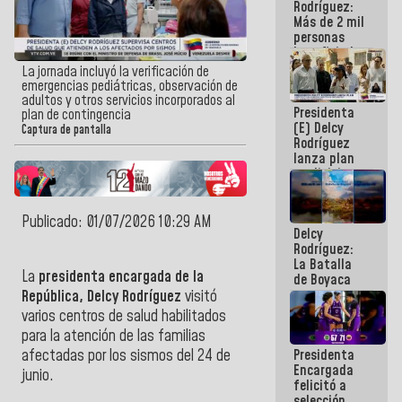
Rodríguez:
Más de 2 mil
personas
beneficiadas
con planes
La jornada incluyó la verificación de
para
emergencias pediátricas, observación de
atención de
adultos y otros servicios incorporados al
Presidenta
emergencia
plan de contingencia
(E) Delcy
sísmica en
Captura de pantalla
Rodríguez
la última
lanza plan
semana
crediticio
con subsidio
a Juntas de
Condominio
Publicado: 01/07/2026 10:29 AM
Delcy
Rodríguez:
La Batalla
La
presidenta encargada de la
de Boyaca
representa
República, Delcy Rodríguez
visitó
un capítulo
varios centros de salud habilitados
decisivo en
para la atención de las familias
la gesta
Presidenta
afectadas por los sismos del 24 de
emancipadora
Encargada
de nuestra
junio.
felicitó a
América
selección