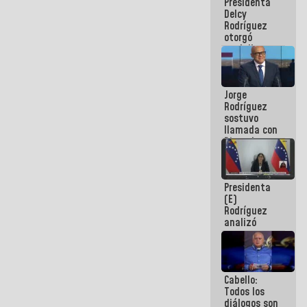
Presidenta
abordar
Delcy
planes de
Rodríguez
acción
otorgó
medalla
"Héroe de
Venezuela"
a servidores
Jorge
públicos
Rodríguez
sostuvo
llamada con
Dinorah
Figuera y
acuerdan
primer
Presidenta
encuentro
(E)
presencial
Rodríguez
para el
analizó
diálogo
junto a
gobernadores
planes de
recuperación
Cabello:
del Sistema
Todos los
Eléctrico
diálogos son
Nacional