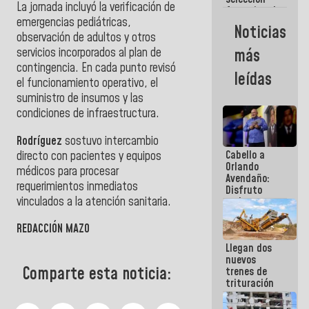
La jornada incluyó la verificación de
femenina de
emergencias pediátricas,
baloncesto
Noticias
por su
observación de adultos y otros
clasificación
servicios incorporados al plan de
más
a la
contingencia. En cada punto revisó
AmeriCup
leídas
2027
el funcionamiento operativo, el
suministro de insumos y las
condiciones de infraestructura.
Rodríguez
sostuvo intercambio
Cabello a
directo con pacientes y equipos
Orlando
médicos para procesar
Avendaño:
requerimientos inmediatos
Disfruto
vinculados a la atención sanitaria.
cada vez
que escribes
porque lo
REDACCIÓN MAZO
que haces
Llegan dos
es
nuevos
embarrarla
Comparte esta noticia:
trenes de
trituración
para
optimizar