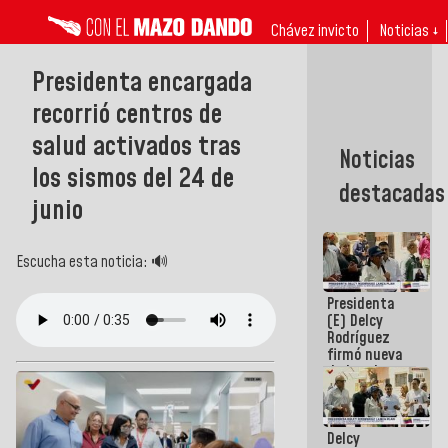
Chávez invicto
Noticias ↓
Presidenta encargada
recorrió centros de
salud activados tras
Noticias
los sismos del 24 de
destacadas
junio
Escucha esta noticia: 🔊
Presidenta
(E) Delcy
Rodríguez
firmó nueva
de Ley de
Arrendamiento
aprobada
por la AN
Delcy