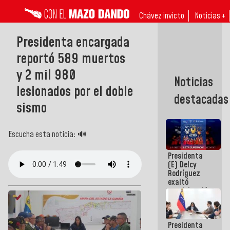
Chávez invicto
Noticias ↓
Presidenta encargada
reportó 589 muertos
y 2 mil 980
Noticias
lesionados por el doble
destacadas
sismo
Escucha esta noticia: 🔊
Presidenta
(E) Delcy
Rodríguez
exaltó
participación
de
Venezuela
en Juegos
Presidenta
Centroamericanos