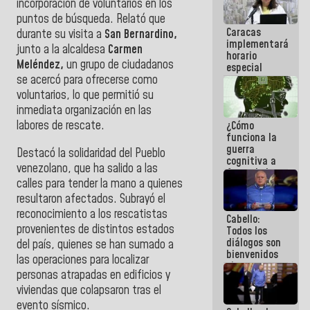
incorporación de voluntarios en los
operaciones
puntos de búsqueda. Relató que
en el
Caracas
Aeropuerto
durante su visita a
San Bernardino,
implementará
Internacional
junto a la alcaldesa
Carmen
horario
de
Meléndez,
un grupo de ciudadanos
especial
Maiquetía
para
se acercó para ofrecerse como
adaptarse
voluntarios, lo que permitió su
al plan de
inmediata organización en las
ahorro
labores de rescate.
¿Cómo
energético
funciona la
guerra
Destacó la solidaridad del Pueblo
cognitiva a
venezolano, que ha salido a las
favor de la
calles para tender la mano a quienes
narrativa
hegemónica?
resultaron afectados. Subrayó el
(1)
reconocimiento a los rescatistas
Cabello:
provenientes de distintos estados
Todos los
diálogos son
del país, quienes se han sumado a
bienvenidos
las operaciones para localizar
siempre que
personas atrapadas en edificios y
estén en el
viviendas que colapsaron tras el
marco de la
Constitución
evento sísmico.