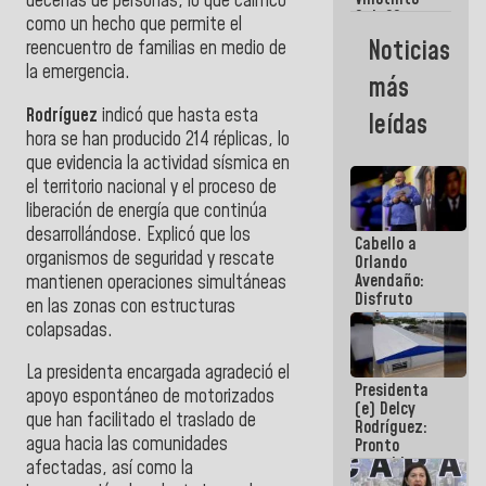
decenas de personas, lo que calificó
Maiquetía
Sub 20
como un hecho que permite el
campeona
Noticias
reencuentro de familias en medio de
frente
la emergencia.
México Sub
más
23 en los
Centroamericanos
Rodríguez
indicó que hasta esta
leídas
hora se han producido 214 réplicas, lo
que evidencia la actividad sísmica en
el territorio nacional y el proceso de
liberación de energía que continúa
desarrollándose. Explicó que los
Cabello a
organismos de seguridad y rescate
Orlando
Avendaño:
mantienen operaciones simultáneas
Disfruto
en las zonas con estructuras
cada vez
colapsadas.
que escribes
porque lo
La presidenta encargada agradeció el
que haces
Presidenta
es
apoyo espontáneo de motorizados
(e) Delcy
embarrarla
que han facilitado el traslado de
Rodríguez:
agua hacia las comunidades
Pronto
restableceremos
afectadas, así como la
las