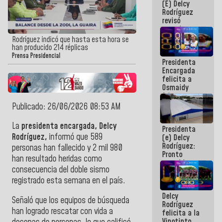
(E) Delcy
y del Caribe
Rodríguez
2026
revisó
agenda
económica y
Rodríguez indicó que hasta esta hora se
ejecución de
han producido 214 réplicas
fondos de
Prensa Presidencial
Presidenta
emergencia
Encargada
post-sismos
felicita a
Osmaidy
Arias y
Giraly
Publicado: 26/06/2026 08:53 AM
Marcano por
hacer
La
presidenta encargada, Delcy
Presidenta
historia en
Rodríguez,
informó que 589
(e) Delcy
los
Rodríguez:
Centroamericanos
personas han fallecido y 2 mil 980
Pronto
han resultado heridas como
restableceremos
consecuencia del doble sismo
las
operaciones
registrado esta semana en el país.
en el
Delcy
Aeropuerto
Señaló que los equipos de búsqueda
Rodríguez
Internacional
han logrado rescatar con vida a
felicita a la
de
Vinotinto