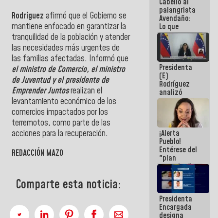
Cabello al
de la
palangrista
República
Rodríguez
afirmó que el Gobierno se
Avendaño:
mantiene enfocado en garantizar la
Lo que
vayas a
tranquilidad de la población y atender
escribir
las necesidades más urgentes de
hazlo hoy
las familias afectadas. Informó que
por que no
Presidenta
sabemos si
el ministro de Comercio, el ministro
(E)
la semana
de Juventud y el presidente de
Rodríguez
que viene
Emprender Juntos
realizan el
analizó
hay
junto a
programa
levantamiento económico de los
gobernadores
comercios impactados por los
planes de
terremotos, como parte de las
recuperación
¡Alerta
acciones para la recuperación.
del Sistema
Pueblo!
Eléctrico
Entérese del
Nacional
REDACCIÓN MAZO
"plan
enjambre"
de La Sayo
Comparte esta noticia:
para
sabotear el
Presidenta
diálogo y
Encargada
promover el
designa
caos