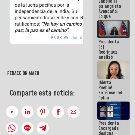
Cabello al
de la
palangrista
República
Avendaño:
Lo que
vayas a
escribir
hazlo hoy
por que no
Presidenta
sabemos si
(E)
la semana
Rodríguez
que viene
analizó
hay
junto a
programa
gobernadores
planes de
REDACCIÓN MAZO
recuperación
¡Alerta
del Sistema
Pueblo!
Eléctrico
Comparte esta noticia:
Entérese del
Nacional
"plan
enjambre"
de La Sayo
para
sabotear el
Presidenta
diálogo y
Encargada
promover el
designa
caos