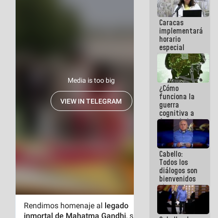
operaciones
en el
Caracas
Aeropuerto
implementará
Internacional
horario
de
especial
Maiquetía
para
adaptarse
al plan de
ahorro
¿Cómo
energético
funciona la
guerra
cognitiva a
favor de la
narrativa
hegemónica?
(1)
Cabello:
Todos los
diálogos son
bienvenidos
siempre que
estén en el
marco de la
Constitución