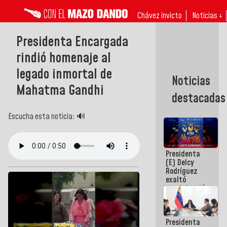
Chávez invicto
Noticias ↓
Presidenta Encargada
rindió homenaje al
legado inmortal de
Noticias
Mahatma Gandhi
destacadas
Escucha esta noticia: 🔊
Presidenta
(E) Delcy
Rodríguez
exaltó
participación
de
Venezuela
en Juegos
Presidenta
Centroamericanos