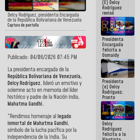
(E) Delcy
y del Caribe
Rodríguez
2026
revisó
Delcy Rodríguez, presidenta Encargada
agenda
de la República Bolivariana de Venezuela
económica y
Captura de pantalla
ejecución de
fondos de
Presidenta
emergencia
Encargada
post-sismos
felicita a
Osmaidy
Publicado: 04/06/2026 07:45 PM
Arias y
Giraly
La presidenta encargada de la
Marcano por
República Bolivariana de Venezuela,
hacer
Presidenta
historia en
Delcy Rodríguez
, lideró un emotivo y
(e) Delcy
los
solemne acto en memoria del líder
Rodríguez:
Centroamericanos
histórico y padre de la Nación india,
Pronto
restableceremos
Mahatma Gandhi.
las
operaciones
"Rendimos homenaje al
legado
en el
inmortal de
Mahatma Gandhi
,
Delcy
Aeropuerto
Rodríguez
Internacional
símbolo de la lucha pacífica por la
felicita a la
de
independencia de la India. Su
Vinotinto