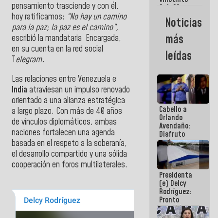
Maiquetía
pensamiento trasciende y con él,
Sub 20
campeona
hoy ratificamos:
“No hay un camino
Noticias
frente
para la paz; la paz es el camino”,
México Sub
más
escribió la mandataria Encargada,
23 en los
en su cuenta en la red social
Centroamericanos
leídas
T
elegram
.
Las relaciones entre Venezuela e
India
atraviesan un impulso renovado
orientado a una alianza estratégica
Cabello a
a largo plazo. Con más de 40 años
Orlando
de vínculos diplomáticos, ambas
Avendaño:
naciones fortalecen una agenda
Disfruto
cada vez
basada en el respeto a la soberanía,
que escribes
el desarrollo compartido y una sólida
porque lo
cooperación en foros multilaterales.
que haces
Presidenta
es
(e) Delcy
embarrarla
Rodríguez:
Pronto
restableceremos
las