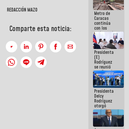
REDACCIÓN MAZO
Metro de
Caracas
continúa
Comparte esta noticia:
con los
trabajos de
mantenimiento
e inspección
en la Línea 2
Presidenta
(E)
Rodríguez
se reunió
con Estado
Mayor
Eléctrico
para
Presidenta
abordar
Delcy
planes de
Rodríguez
acción
otorgó
medalla
"Héroe de
Venezuela"
a servidores