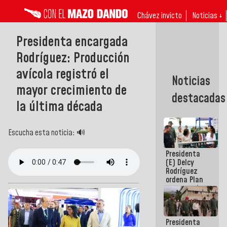
Chávez invicto
Noticias ↓
Presidenta encargada
Rodríguez: Producción
avícola registró el
Noticias
mayor crecimiento de
destacadas
la última década
Escucha esta noticia: 🔊
Presidenta
(E) Delcy
Rodríguez
ordena Plan
maestro de
desarrollo
logístico y
turístico
Presidenta
para La