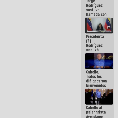
Jorge
públicos
Rodríguez
sostuvo
llamada con
Dinorah
Figuera y
acuerdan
primer
Presidenta
encuentro
(E)
presencial
Rodríguez
para el
analizó
diálogo
junto a
gobernadores
planes de
recuperación
Cabello:
del Sistema
Todos los
Eléctrico
diálogos son
Nacional
bienvenidos
siempre que
estén en el
marco de la
Constitución
Cabello al
de la
palangrista
República
Avendaño: