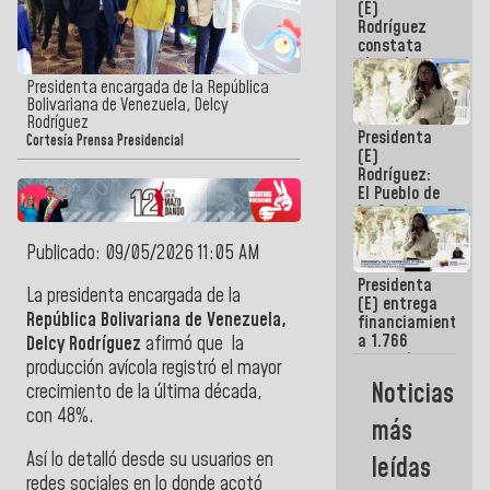
(E)
Guaira
Rodríguez
constata
obras de
rehabilitación
Presidenta encargada de la República
de Escuela
Bolivariana de Venezuela, Delcy
Militar de
Rodríguez
Presidenta
Mamo en La
Cortesía Prensa Presidencial
(E)
Guaira
Rodríguez:
El Pueblo de
La Guaira
siempre
estará
Publicado: 09/05/2026 11:05 AM
acompañada
Presidenta
por el
La presidenta encargada de la
(E) entrega
Gobierno
República Bolivariana de Venezuela,
financiamientos
Nacional
a 1.766
Delcy Rodríguez
afirmó que la
comerciantes
producción avícola
registró el mayor
y
Noticias
crecimiento de la última década,
emprendedores
afectados
con 48%.
más
por
terremotos
Así lo detalló desde su usuarios en
leídas
redes sociales en lo donde acotó