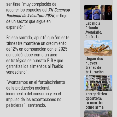
sentirse "muy complacida de
recorrer los espacios del
XII Congreso
Nacional de Avicultura 2026
, reflejo
de un sector que sigue en
Cabello a
expansión".
Orlando
Avendaño:
Disfruto
En ese sentido, apuntó que "en este
cada vez
trimestre mantiene un crecimiento
que escribes
de 12% en comparación con el 2025;
porque lo
que haces
consolidándose como un área
Llegan dos
es
estratégica de nuestro PIB y que
nuevos
embarrarla
garantiza los
alimentos al Pueblo
trenes de
venezolano".
trituración
para
optimizar
"Avanzamos en el fortalecimiento
manejo de
de la producción nacional,
escombros
incremento del consumo y en el
Necropolítica
en La Guaira
opositora:
impulso de las exportaciones
no
La mentira
petroleras", sentenció.
como arma
contra el
Pueblo