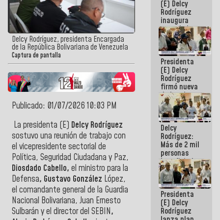
(E) Delcy
Rodríguez
inaugura
casa de los
Abuelos
Delcy Rodríguez, presidenta Encargada
Primavera
de la República Bolivariana de Venezuela
en Caracas
Captura de pantalla
Presidenta
(E) Delcy
Rodríguez
firmó nueva
de Ley de
Arrendamiento
Publicado: 01/07/2026 10:03 PM
aprobada
por la AN
La presidenta (E)
Delcy Rodríguez
Delcy
sostuvo una reunión de trabajo con
Rodríguez:
Más de 2 mil
el vicepresidente sectorial de
personas
Política, Seguridad Ciudadana y Paz,
beneficiadas
Diosdado Cabello,
el ministro para la
con planes
para
Defensa
, Gustavo González
López,
atención de
el comandante general de la Guardia
Presidenta
emergencia
Nacional Bolivariana, Juan Ernesto
(E) Delcy
sísmica en
Rodríguez
Sulbarán y el director del SEBIN
,
la última
lanza plan