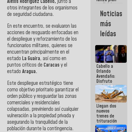
semana
Alexis Rodríguez Cabello,
junto a
crediticio
otros integrantes de los organismos
con subsidio
Noticias
de seguridad ciudadana.
a Juntas de
Condominio
más
En este encuentro, se evaluaron las
acciones de resguardo enfocadas en
leídas
el despliegue y reforzamiento de los
funcionarios militares, quienes se
encuentran principalmente en el
estado
La Guaira
, así como en
puntos críticos de
Caracas
y el
Cabello a
estado
Aragua.
Orlando
Avendaño:
Disfruto
Este despliegue estratégico tiene
cada vez
como objetivo prioritario garantizar el
que escribes
orden público y resguardar las zonas
porque lo
que haces
comerciales y residenciales
Llegan dos
es
colapsadas, previniendo así cualquier
nuevos
embarrarla
vulneración a la propiedad privada y
trenes de
trituración
asegurando la tranquilidad de la
para
población durante la contingencia.
optimizar