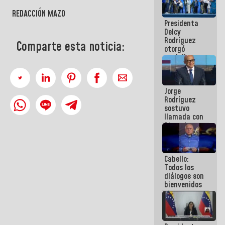
manejo de
REDACCIÓN MAZO
escombros
Presidenta
en La Guaira
Delcy
Rodríguez
Comparte esta noticia:
otorgó
medalla
"Héroe de
Venezuela"
a servidores
Jorge
públicos
Rodríguez
sostuvo
llamada con
Dinorah
Figuera y
acuerdan
primer
Cabello:
encuentro
Todos los
presencial
diálogos son
para el
bienvenidos
diálogo
siempre que
estén en el
marco de la
Constitución