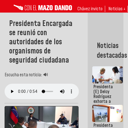
Chávez invicto
Noticias ↓
Presidenta Encargada
se reunió con
autoridades de los
Noticias
organismos de
destacadas
seguridad ciudadana
Escucha esta noticia: 🔊
Presidenta
(E) Delcy
Rodríguez
exhorta a
gobernadores
y alcaldes a
edificar
casas para
Presidenta
abuelos