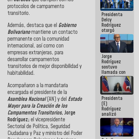
manejo de
protocolos de campamento
escombros
transitorio.
Presidenta
en La Guaira
Delcy
Rodríguez
Además, destaca que el
Gobierno
otorgó
Bolivariano
mantiene un contacto
medalla
permanente con la comunidad
"Héroe de
internacional, así como con
Venezuela"
a servidores
empresas extranjeras, para
Jorge
públicos
desarrollar campamentos
Rodríguez
transitorios de mejor disponibilidad y
sostuvo
llamada con
habitabilidad.
Dinorah
Figuera y
Acompañaron a la mandataria
acuerdan
encargada el presidente de la
primer
Presidenta
encuentro
Asamblea Nacional
(AN) y del
Estado
(E)
presencial
Mayor para la Creación de los
Rodríguez
para el
Campamentos Transitorios,
Jorge
analizó
diálogo
Rodríguez;
el vicepresidente
junto a
gobernadores
Sectorial de Política, Seguridad
planes de
Ciudadana y Paz y ministro del Poder
recuperación