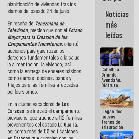
semana
planificación de viviendas tras los
crediticio
con subsidio
sismos del pasado 24 de junio.
Noticias
a Juntas de
Condominio
En reseña de
Venezolana de
más
Televisión
, precisa que con el
Estado
leídas
Mayor para la Creación de los
Campamentos Transitorios,
orientó
acciones para garantizar los
derechos fundamentales a la salud,
la alimentación, la vivienda; así
Cabello a
como la entrega de enseres básicos
Orlando
como camas, cocinas, baños y
Avendaño:
triajes para las familias afectadas
Disfruto
cada vez
por los sismos.
que escribes
porque lo
En la ciudad vacacional de
Los
que haces
Caracas
, se instaló el campamento
Llegan dos
es
nuevos
embarrarla
provisional que atiende a 112 familias
trenes de
provenientes del estado
La Guaira,
trituración
así como más de 50 edificaciones
para
optimizar
en
Caracas
que cumplen con los