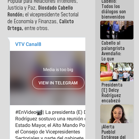
Popular para Relaciones Interiores,
Cabello:
del Sistema
Todos los
Eléctrico
Justicia y Paz,
Diosdado Cabello
diálogos son
Nacional
Rondón;
el vicepresidente Sectorial
bienvenidos
de Economía y Finanzas,
Calixto
siempre que
estén en el
Ortega,
entre otros.
marco de la
Constitución
Cabello al
de la
palangrista
República
Avendaño:
Lo que
vayas a
escribir
hazlo hoy
por que no
Presidenta
sabemos si
(E) Delcy
la semana
Rodríguez
que viene
encabezó
hay
lanzamiento
programa
del Plan
Nacional de
Recreación
¡Alerta
Vacacional
Pueblo!
Entérese del