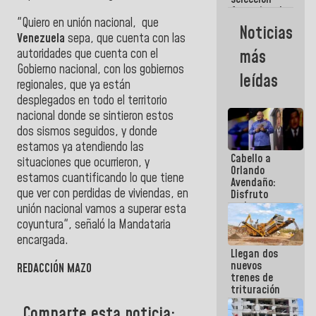
femenina de
"Quiero en unión nacional, que
baloncesto
Noticias
por su
Venezuela
sepa, que cuenta con las
clasificación
autoridades que cuenta con el
más
a la
Gobierno nacional, con los gobiernos
AmeriCup
leídas
2027
regionales, que ya están
desplegados en todo el territorio
nacional donde se sintieron estos
dos sismos seguidos, y donde
estamos ya atendiendo las
Cabello a
situaciones que ocurrieron, y
Orlando
estamos cuantificando lo que tiene
Avendaño:
que ver con perdidas de viviendas, en
Disfruto
cada vez
unión nacional vamos a superar esta
que escribes
coyuntura", señaló la Mandataria
porque lo
encargada.
que haces
Llegan dos
es
nuevos
embarrarla
REDACCIÓN MAZO
trenes de
trituración
para
Comparte esta noticia:
optimizar