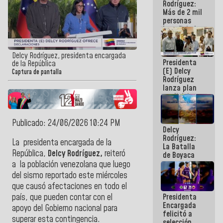
Rodríguez:
Más de 2 mil
personas
beneficiadas
con planes
para
atención de
Delcy Rodríguez, presidenta encargada
Presidenta
emergencia
de la República
(E) Delcy
sísmica en
Captura de pantalla
Rodríguez
la última
lanza plan
semana
crediticio
con subsidio
a Juntas de
Condominio
Publicado: 24/06/2026 10:24 PM
Delcy
Rodríguez:
La presidenta encargada de la
La Batalla
República,
Delcy Rodríguez,
reiteró
de Boyaca
representa
a la población venezolana que luego
un capítulo
del sismo reportado este miércoles
decisivo en
que causó afectaciones en todo el
la gesta
Presidenta
país, que pueden contar con el
emancipadora
Encargada
de nuestra
apoyo del Gobierno nacional para
felicitó a
América
superar esta contingencia.
selección