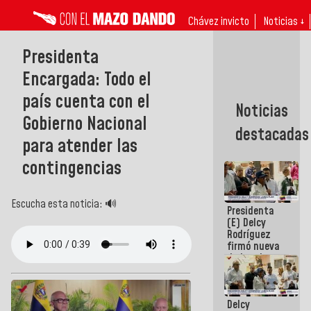
Chávez invicto
Noticias ↓
Presidenta
Encargada: Todo el
país cuenta con el
Noticias
Gobierno Nacional
destacadas
para atender las
contingencias
Escucha esta noticia: 🔊
Presidenta
(E) Delcy
Rodríguez
firmó nueva
de Ley de
Arrendamiento
aprobada
por la AN
Delcy