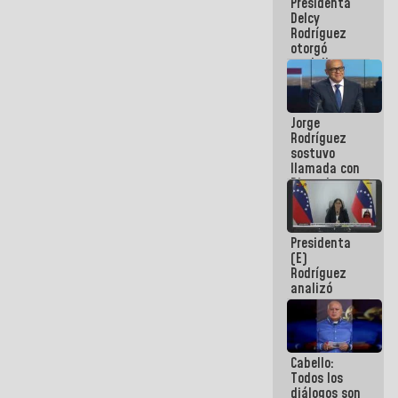
Presidenta
abordar
Delcy
planes de
Rodríguez
acción
otorgó
medalla
"Héroe de
Venezuela"
a servidores
Jorge
públicos
Rodríguez
sostuvo
llamada con
Dinorah
Figuera y
acuerdan
primer
Presidenta
encuentro
(E)
presencial
Rodríguez
para el
analizó
diálogo
junto a
gobernadores
planes de
recuperación
Cabello:
del Sistema
Todos los
Eléctrico
diálogos son
Nacional