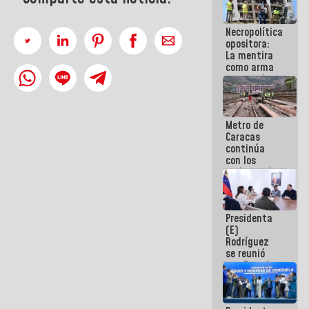
manejo de
escombros
Necropolítica
en La Guaira
opositora:
La mentira
como arma
contra el
Pueblo
Metro de
Caracas
continúa
con los
trabajos de
mantenimiento
e inspección
en la Línea 2
Presidenta
(E)
Rodríguez
se reunió
con Estado
Mayor
Eléctrico
para