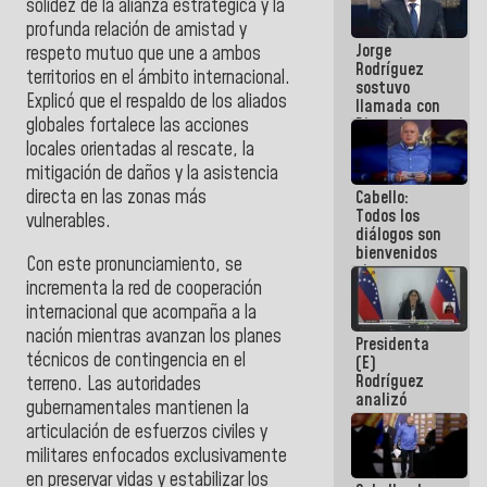
solidez de la alianza estratégica y la
Venezuela"
profunda relación de amistad y
a servidores
Jorge
públicos
respeto mutuo que une a ambos
Rodríguez
territorios en el ámbito internacional.
sostuvo
Explicó que el respaldo de los aliados
llamada con
Dinorah
globales fortalece las acciones
Figuera y
locales orientadas al rescate, la
acuerdan
mitigación de daños y la asistencia
primer
directa en las zonas más
Cabello:
encuentro
Todos los
presencial
vulnerables.
diálogos son
para el
bienvenidos
diálogo
Con este pronunciamiento, se
siempre que
incrementa la red de cooperación
estén en el
marco de la
internacional que acompaña a la
Constitución
nación mientras avanzan los planes
Presidenta
de la
técnicos de contingencia en el
(E)
República
Rodríguez
terreno. Las autoridades
analizó
gubernamentales mantienen la
junto a
articulación de esfuerzos civiles y
gobernadores
militares enfocados exclusivamente
planes de
recuperación
en preservar vidas y estabilizar los