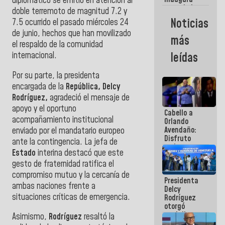
diplomático se emitió en atención al
casa de los
doble terremoto de magnitud 7.2 y
Abuelos
Noticias
7.5 ocurrido el pasado miércoles 24
Primavera
de junio, hechos que han movilizado
en Caracas
más
el respaldo de la comunidad
internacional.
leídas
Por su parte, la presidenta
encargada de la
República, Delcy
Rodríguez,
agradeció el mensaje de
apoyo y el oportuno
Cabello a
acompañamiento institucional
Orlando
Avendaño:
enviado por el mandatario europeo
Disfruto
ante la contingencia. La jefa de
cada vez
Estado
interina destacó que este
que escribes
gesto de fraternidad ratifica el
porque lo
que haces
compromiso mutuo y la cercanía de
Presidenta
es
ambas naciones frente a
Delcy
embarrarla
situaciones críticas de emergencia.
Rodríguez
otorgó
medalla
Asimismo,
Rodríguez
resaltó la
"Héroe de