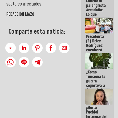
Cabello al
del Sistema
sectores afectados.
palangrista
Eléctrico
Avendaño:
Nacional
REDACCIÓN MAZO
Lo que
vayas a
escribir
hazlo hoy
Comparte esta noticia:
por que no
Presidenta
sabemos si
(E) Delcy
la semana
Rodríguez
que viene
encabezó
hay
lanzamiento
programa
del Plan
Nacional de
Recreación
¿Cómo
Vacacional
funciona la
guerra
cognitiva a
favor de la
narrativa
hegemónica?
(1)
¡Alerta
Pueblo!
Entérese del