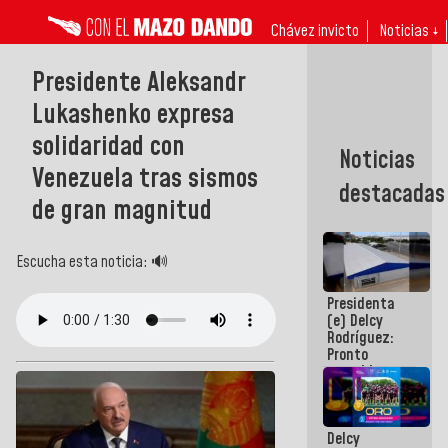
Chávez invicto
Noticias ↓
Presidente Aleksandr
Lukashenko expresa
solidaridad con
Noticias
Venezuela tras sismos
destacadas
de gran magnitud
Escucha esta noticia: 🔊
Presidenta
(e) Delcy
Rodríguez:
Pronto
restableceremos
las
operaciones
en el
Delcy
Aeropuerto