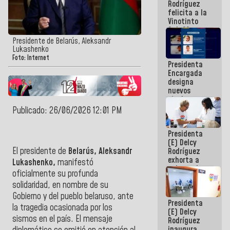
Rodríguez
Internacional
felicita a la
de
Vinotinto
Maiquetía
Sub 20
campeona
Presidente de Belarús, Aleksandr
frente
Lukashenko
México Sub
Foto: Internet
Presidenta
23 en los
Encargada
Centroamericanos
designa
nuevos
titulares en
el
Publicado: 26/06/2026 12:01 PM
Viceministerio
de Energía
Presidenta
Eléctrica y
(E) Delcy
CORPOELEC
El presidente de
Belarús, Aleksandr
Rodríguez
exhorta a
Lukashenko,
manifestó
gobernadores
oficialmente su profunda
y alcaldes a
solidaridad, en nombre de su
edificar
casas para
Gobierno y del pueblo belaruso, ante
Presidenta
abuelos
la tragedia ocasionada por los
(E) Delcy
sismos en el país. El mensaje
Rodríguez
inaugura