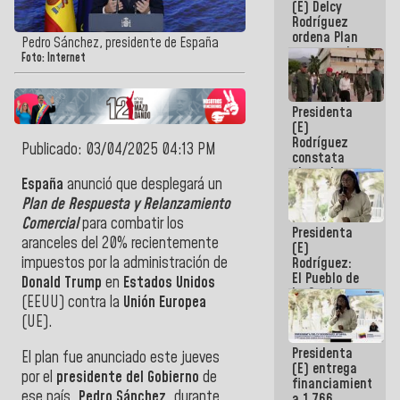
(E) Delcy
AmeriCup
Rodríguez
2027
ordena Plan
Pedro Sánchez, presidente de España
maestro de
Foto: Internet
desarrollo
logístico y
turístico
Presidenta
para La
(E)
Guaira
Rodríguez
Publicado: 03/04/2025 04:13 PM
constata
obras de
España
anunció que desplegará un
rehabilitación
de Escuela
Plan de Respuesta y Relanzamiento
Militar de
Comercial
para combatir los
Presidenta
Mamo en La
aranceles del 20% recientemente
(E)
Guaira
impuestos por la administración de
Rodríguez:
El Pueblo de
Donald Trump
en
Estados Unidos
La Guaira
(EEUU) contra la
Unión Europea
siempre
(UE).
estará
acompañada
Presidenta
por el
El plan fue anunciado este jueves
(E) entrega
Gobierno
por el
presidente del Gobierno
de
financiamientos
Nacional
ese país,
Pedro Sánchez
, durante
a 1.766