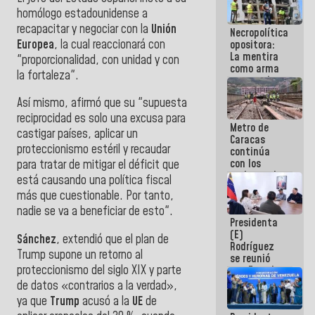
manejo de
homólogo estadounidense a
escombros
recapacitar y negociar con la
Unión
Necropolítica
en La Guaira
Europea
, la cual reaccionará con
opositora:
La mentira
"proporcionalidad, con unidad y con
como arma
la fortaleza".
contra el
Pueblo
Así mismo, afirmó que su "supuesta
reciprocidad es solo una excusa para
Metro de
castigar países, aplicar un
Caracas
proteccionismo estéril y recaudar
continúa
con los
para tratar de mitigar el déficit que
trabajos de
está causando una política fiscal
mantenimiento
más que cuestionable. Por tanto,
e inspección
nadie se va a beneficiar de esto".
en la Línea 2
Presidenta
(E)
Sánchez
, extendió que el plan de
Rodríguez
Trump supone un retorno al
se reunió
proteccionismo del siglo XIX y parte
con Estado
Mayor
de datos «contrarios a la verdad»,
Eléctrico
ya que
Trump
acusó a la
UE
de
para