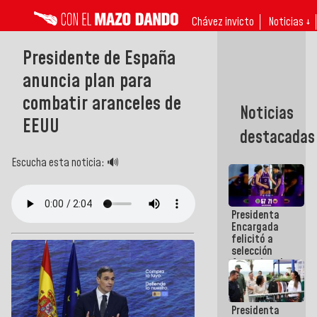
Chávez invicto
Noticias ↓
Presidente de España
anuncia plan para
combatir aranceles de
Noticias
EEUU
destacadas
Escucha esta noticia: 🔊
Presidenta
Encargada
felicitó a
selección
femenina de
baloncesto
por su
clasificación
Presidenta
a la