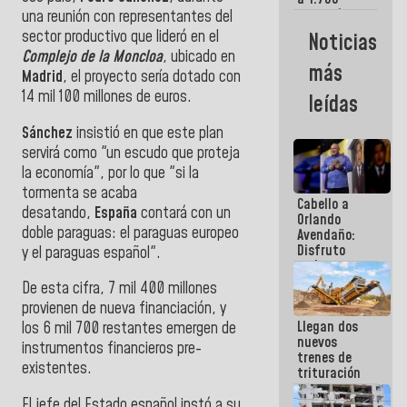
comerciantes
una reunión con representantes del
y
sector productivo que lideró en el
Noticias
emprendedores
Complejo de la Moncloa
, ubicado en
afectados
más
Madrid
, el proyecto sería dotado con
por
terremotos
14 mil 100 millones de euros.
leídas
Sánchez
insistió en que este plan
servirá como "un escudo que proteja
la economía", por lo que "si la
tormenta se acaba
Cabello a
desatando,
España
contará con un
Orlando
doble paraguas: el paraguas europeo
Avendaño:
Disfruto
y el paraguas español".
cada vez
que escribes
De esta cifra, 7 mil 400 millones
porque lo
provienen de nueva financiación, y
que haces
Llegan dos
es
los 6 mil 700 restantes emergen de
nuevos
embarrarla
instrumentos financieros pre-
trenes de
existentes.
trituración
para
El jefe del Estado español instó a su
optimizar