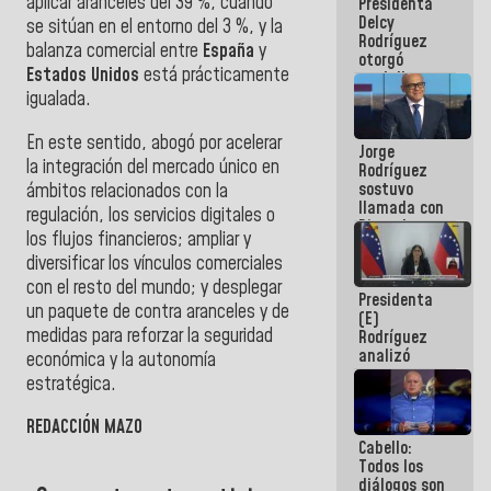
aplicar aranceles del 39 %, cuando
Presidenta
abordar
Delcy
planes de
se sitúan en el entorno del 3 %, y la
Rodríguez
acción
balanza comercial entre
España
y
otorgó
Estados Unidos
está prácticamente
medalla
"Héroe de
igualada.
Venezuela"
a servidores
En este sentido, abogó por acelerar
Jorge
públicos
la integración del mercado único en
Rodríguez
sostuvo
ámbitos relacionados con la
llamada con
regulación, los servicios digitales o
Dinorah
los flujos financieros; ampliar y
Figuera y
diversificar los vínculos comerciales
acuerdan
primer
con el resto del mundo; y desplegar
Presidenta
encuentro
un paquete de contra aranceles y de
(E)
presencial
medidas para reforzar la seguridad
Rodríguez
para el
analizó
diálogo
económica y la autonomía
junto a
estratégica.
gobernadores
planes de
REDACCIÓN MAZO
recuperación
Cabello:
del Sistema
Todos los
Eléctrico
diálogos son
Nacional