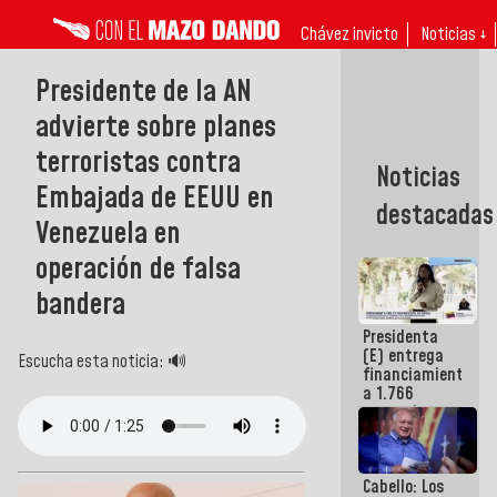
Chávez invicto
Noticias ↓
Presidente de la AN
advierte sobre planes
terroristas contra
Noticias
Embajada de EEUU en
destacadas
Venezuela en
operación de falsa
bandera
Presidenta
(E) entrega
Escucha esta noticia: 🔊
financiamientos
a 1.766
comerciantes
y
emprendedores
afectados
Cabello: Los
por