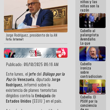
niños y las
terremotos
niñas son la
razón
fundamental
de todo lo
que
estamos
Cabello al
haciendo
palangrista
Jorge Rodríguez, presidente de la AN
Avendaño:
Foto: Internet
Lo que
vayas a
escribir
hazlo hoy
por que no
Cabello
sabemos si
Publicado: 06/10/2025 06:16 AM
ironiza
la semana
sobre
que viene
Este lunes, el
jefe
del
Diálogo por la
contradicciones
hay
Paz
de
Venezuela
, diputado
Jorge
y mentiras
programa
de María
Rodríguez,
informó sobre la
Machado:
existencia de planes terroristas
¡Créanle!
dirigidos contra la
Embajada
de
Cabello: El
Estados Unidos
(EEUU ) en el país.
PSUV por la
conciencia
de su