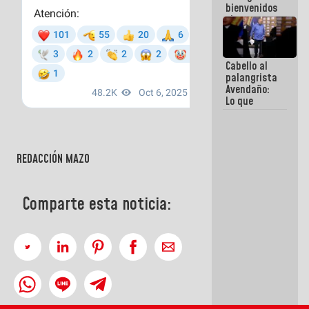
bienvenidos
siempre que
estén en el
marco de la
Constitución
Cabello al
de la
palangrista
República
Avendaño:
Lo que
vayas a
escribir
hazlo hoy
por que no
REDACCIÓN MAZO
sabemos si
la semana
que viene
hay
Comparte esta noticia:
programa