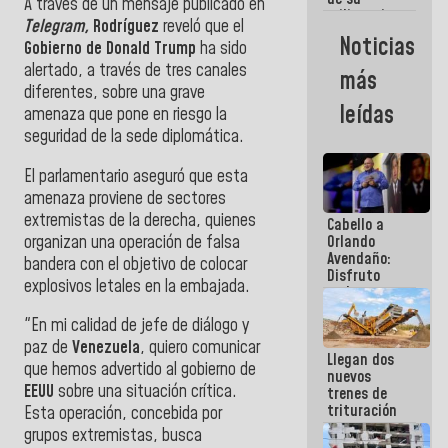
A través de un mensaje publicado en
militancia
Telegram,
Rodríguez
reveló que el
es la
Noticias
Gobierno de Donald Trump
ha sido
organización
política más
alertado, a través de tres canales
más
sólida de
diferentes, sobre una grave
Venezuela
leídas
amenaza que pone en riesgo la
seguridad de la sede diplomática.
El parlamentario aseguró que esta
amenaza proviene de sectores
extremistas de la derecha, quienes
Cabello a
organizan una operación de falsa
Orlando
Avendaño:
bandera con el objetivo de colocar
Disfruto
explosivos letales en la embajada.
cada vez
que escribes
"En mi calidad de jefe de diálogo y
porque lo
que haces
paz de
Venezuela
, quiero comunicar
Llegan dos
es
que hemos advertido al gobierno de
nuevos
embarrarla
EEUU
sobre una situación crítica.
trenes de
trituración
Esta operación, concebida por
para
grupos extremistas, busca
optimizar