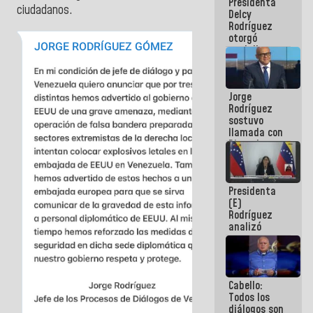
Presidenta
abordar
ciudadanos.
Delcy
planes de
Rodríguez
acción
otorgó
medalla
"Héroe de
Venezuela"
a servidores
Jorge
públicos
Rodríguez
sostuvo
llamada con
Dinorah
Figuera y
acuerdan
primer
Presidenta
encuentro
(E)
presencial
Rodríguez
para el
analizó
diálogo
junto a
gobernadores
planes de
recuperación
Cabello:
del Sistema
Todos los
Eléctrico
diálogos son
Nacional