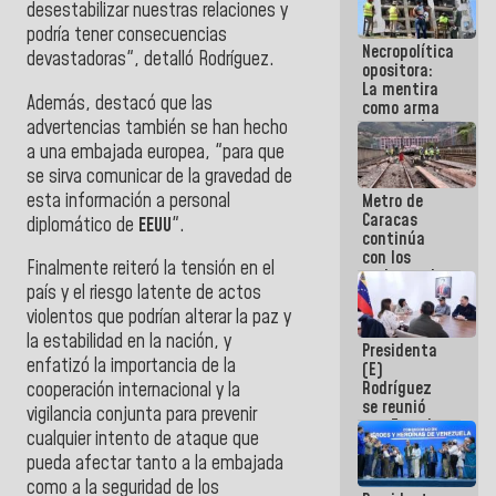
desestabilizar nuestras relaciones y
manejo de
escombros
podría tener consecuencias
Necropolítica
en La Guaira
devastadoras", detalló Rodríguez.
opositora:
La mentira
Además, destacó que las
como arma
advertencias también se han hecho
contra el
Pueblo
a una embajada europea, "para que
se sirva comunicar de la gravedad de
esta información a personal
Metro de
Caracas
diplomático de
EEUU
".
continúa
con los
Finalmente reiteró la tensión en el
trabajos de
país y el riesgo latente de actos
mantenimiento
e inspección
violentos que podrían alterar la paz y
en la Línea 2
la estabilidad en la nación, y
Presidenta
enfatizó la importancia de la
(E)
Rodríguez
cooperación internacional y la
se reunió
vigilancia conjunta para prevenir
con Estado
cualquier intento de ataque que
Mayor
pueda afectar tanto a la embajada
Eléctrico
para
como a la seguridad de los