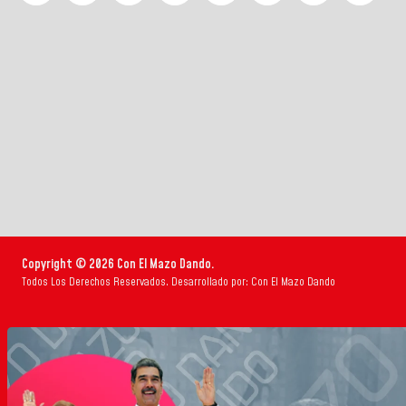
Copyright © 2026 Con El Mazo Dando.
Todos Los Derechos Reservados. Desarrollado por: Con El Mazo Dando