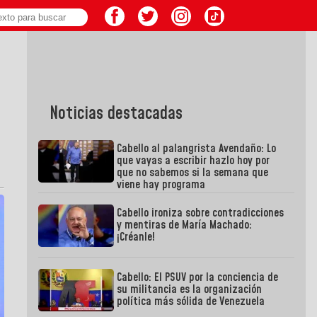
Noticias destacadas
Cabello al palangrista Avendaño: Lo
que vayas a escribir hazlo hoy por
que no sabemos si la semana que
viene hay programa
Cabello ironiza sobre contradicciones
y mentiras de María Machado:
¡Créanle!
Cabello: El PSUV por la conciencia de
su militancia es la organización
política más sólida de Venezuela