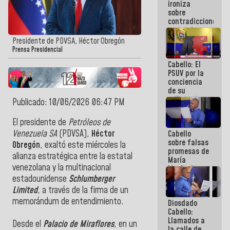
ironiza
la semana
sobre
que viene
contradicciones
hay
y mentiras
programa
de María
Presidente de PDVSA, Héctor Obregón
Machado:
Prensa Presidencial
¡Créanle!
Cabello: El
PSUV por la
conciencia
de su
militancia
Publicado: 10/06/2026 06:47 PM
es la
organización
El presidente de
Petróleos de
política más
Venezuela SA
(PDVSA),
Héctor
Cabello
sólida de
sobre falsas
Venezuela
Obregón
, exaltó este miércoles la
promesas de
alianza estratégica entre la estatal
María
venezolana y la multinacional
Machado:
¿Quién le
estadounidense
Schlumberger
puede creer?
Limited
, a través de la firma de un
¿Y la gente
memorándum de entendimiento.
Diosdado
que ella iba
Cabello:
a salvar en
Llamados a
La Guaira?
Desde el
Palacio de Miraflores
, en un
la calle de