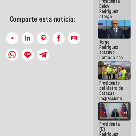
Presidenta
abordar
Delcy
planes de
Rodríguez
acción
otorgó
Comparte esta noticia:
medalla
"Héroe de
Venezuela"
a servidores
Jorge
públicos
Rodríguez
sostuvo
llamada con
Dinorah
Figuera y
acuerdan
primer
Presidente
encuentro
del Metro de
presencial
Caracas
para el
inspeccionó
diálogo
trabajos de
rehabilitación
y
modernización
Presidenta
de la vía
(E)
férrea
Rodríguez