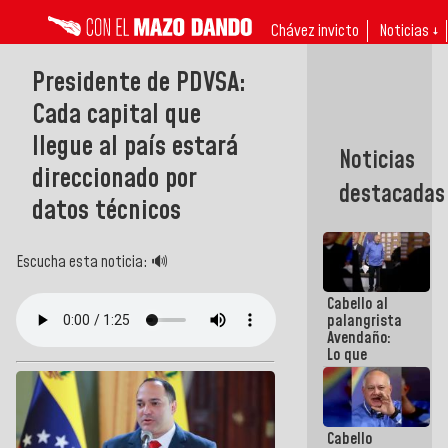
Chávez invicto
Noticias ↓
Presidente de PDVSA:
Cada capital que
llegue al país estará
Noticias
direccionado por
destacadas
datos técnicos
Escucha esta noticia: 🔊
Cabello al
palangrista
Avendaño:
Lo que
vayas a
escribir
hazlo hoy
por que no
Cabello
sabemos si