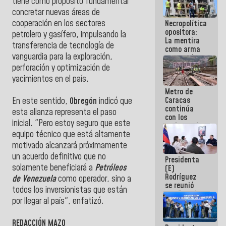
tiene como propósito fundamental
porque lo
concretar nuevas áreas de
que haces
cooperación en los sectores
Necropolítica
es
opositora:
embarrarla
petrolero y gasífero, impulsando la
La mentira
transferencia de tecnología de
como arma
vanguardia para la exploración,
contra el
Pueblo
perforación y optimización de
yacimientos en el país.
Metro de
Caracas
En este sentido,
Obregón
indicó que
continúa
esta alianza representa el paso
con los
inicial. "Pero estoy seguro que este
trabajos de
equipo técnico que está altamente
mantenimiento
e inspección
motivado alcanzará próximamente
en la Línea 2
un acuerdo definitivo que no
Presidenta
solamente beneficiará a
Petróleos
(E)
Rodríguez
de Venezuela
como operador, sino a
se reunió
todos los inversionistas que están
con Estado
por llegar al país", enfatizó.
Mayor
Eléctrico
para
REDACCIÓN MAZO