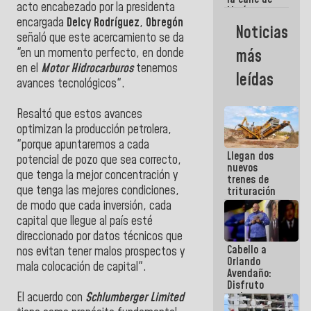
acto encabezado por la presidenta
María
encargada
Delcy Rodríguez
,
Obregón
Machado se
Noticias
estrellaron
señaló que este acercamiento se da
de frente
más
"en un momento perfecto, en donde
contra el
en el
Motor Hidrocarburos
tenemos
Pueblo
leídas
avances tecnológicos".
Resaltó que estos avances
optimizan la producción petrolera,
"porque apuntaremos a cada
Llegan dos
potencial de pozo que sea correcto,
nuevos
que tenga la mejor concentración y
trenes de
que tenga las mejores condiciones,
trituración
para
de modo que cada inversión, cada
optimizar
capital que llegue al país esté
manejo de
direccionado por datos técnicos que
escombros
Cabello a
en La Guaira
nos evitan tener malos prospectos y
Orlando
mala colocación de capital".
Avendaño:
Disfruto
cada vez
El acuerdo con
Schlumberger Limited
que escribes