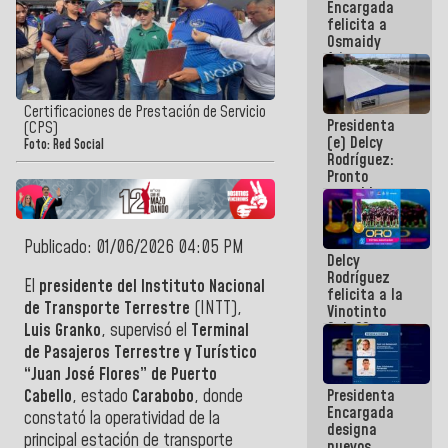
Encargada
post-sismos
felicita a
Osmaidy
Arias y
Giraly
Marcano por
hacer
Certificaciones de Prestación de Servicio
Presidenta
historia en
(CPS)
(e) Delcy
los
Foto: Red Social
Rodríguez:
Centroamericanos
Pronto
restableceremos
las
operaciones
en el
Publicado: 01/06/2026 04:05 PM
Delcy
Aeropuerto
Rodríguez
Internacional
El
presidente del Instituto Nacional
felicita a la
de
de Transporte Terrestre
(INTT),
Vinotinto
Maiquetía
Sub 20
Luis Granko
, supervisó el
Terminal
campeona
de Pasajeros Terrestre y Turístico
frente
“Juan José Flores” de Puerto
México Sub
Presidenta
Cabello
, estado
Carabobo
, donde
23 en los
Encargada
Centroamericanos
constató la operatividad de la
designa
principal estación de transporte
nuevos