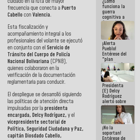
cuidado en la ruta de mayor
¿Cómo
del Sistema
funciona la
Eléctrico
frecuencia que conecta a
Puerto
guerra
Nacional
Cabello
con
Valencia
.
cognitiva a
favor de la
Esta fiscalización y
narrativa
hegemónica?
acompañamiento integral a los
(1)
profesionales del volante se ejecutó
¡Alerta
en conjunto con el
Servicio de
Pueblo!
Entérese del
Tránsito del Cuerpo de Policía
"plan
Nacional Bolivariana
(CPNB),
enjambre"
quienes colaboraron en la
de La Sayo
verificación de la documentación
para
sabotear el
reglamentaria para conducir.
Presidenta
diálogo y
(E) Delcy
promover el
El despliegue se desarrolló siguiendo
Rodríguez
caos
las políticas de atención directa
alertó sobre
el impacto
impulsadas por la
presidenta
de la
encargada, Delcy Rodríguez,
y el
emergencia
vicepresidente sectorial de
climática en
¡No la
los oceános
Política, Seguridad Ciudadana y Paz,
soportan!
capitán Diosdado Cabello,
Entérese de