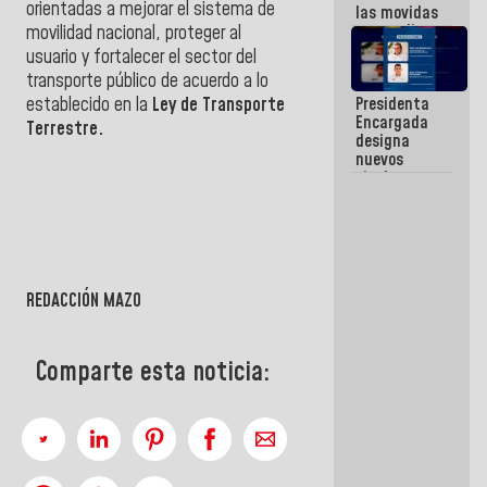
orientadas a mejorar el sistema de
las movidas
que realizan
movilidad nacional, proteger al
antiguos
usuario y fortalecer el sector del
cómplices
transporte público de acuerdo a lo
de La Sayo
establecido en la
Ley de Transporte
Presidenta
para
Encargada
sacudírsela
Terrestre.
designa
nuevos
titulares en
el
Viceministerio
de Energía
Eléctrica y
CORPOELEC
REDACCIÓN MAZO
Comparte esta noticia: