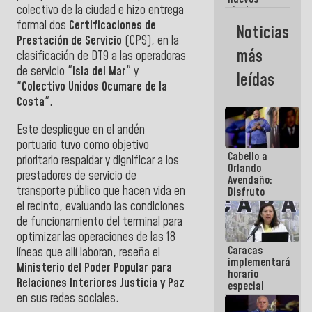
colectivo de la ciudad e hizo entrega
titulares en
el
formal dos
Certificaciones de
Noticias
Viceministerio
Prestación de Servicio
(CPS), en la
de Energía
más
clasificación de DT9 a las operadoras
Eléctrica y
CORPOELEC
de servicio "
Isla del Mar
" y
leídas
"
Colectivo Unidos Ocumare de la
Costa
".
Este despliegue en el andén
portuario tuvo como objetivo
Cabello a
prioritario respaldar y dignificar a los
Orlando
prestadores de servicio de
Avendaño:
transporte público que hacen vida en
Disfruto
cada vez
el recinto, evaluando las condiciones
que escribes
de funcionamiento del terminal para
porque lo
optimizar las operaciones de las 18
que haces
Caracas
es
líneas que allí laboran, reseña el
implementará
embarrarla
Ministerio del Poder Popular para
horario
Relaciones Interiores Justicia y Paz
especial
en sus redes sociales.
para
adaptarse