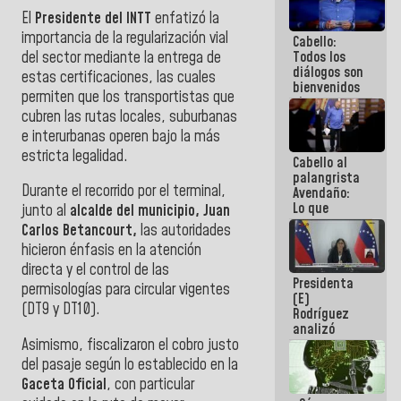
al plan de
El
Presidente del INTT
enfatizó la
ahorro
importancia de la regularización vial
Cabello:
energético
del sector mediante la entrega de
Todos los
diálogos son
estas certificaciones, las cuales
bienvenidos
permiten que los transportistas que
siempre que
cubren las rutas locales, suburbanas
estén en el
marco de la
e interurbanas operen bajo la más
Constitución
estricta legalidad.
Cabello al
de la
palangrista
República
Durante el recorrido por el terminal,
Avendaño:
Lo que
junto al
alcalde del municipio, Juan
vayas a
Carlos Betancourt,
las autoridades
escribir
hicieron énfasis en la atención
hazlo hoy
por que no
directa y el control de las
Presidenta
sabemos si
permisologías para circular vigentes
(E)
la semana
(DT9 y DT10).
Rodríguez
que viene
analizó
hay
Asimismo, fiscalizaron el cobro justo
junto a
programa
gobernadores
del pasaje según lo establecido en la
planes de
Gaceta Oficial
, con particular
recuperación