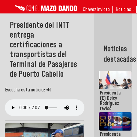
Chávez invicto
Noticias ↓
Presidente del INTT
entrega
certificaciones a
Noticias
transportistas del
destacadas
Terminal de Pasajeros
de Puerto Cabello
Escucha esta noticia: 🔊
Presidenta
(E) Delcy
Rodríguez
revisó
agenda
económica y
ejecución de
fondos de
Presidenta
emergencia